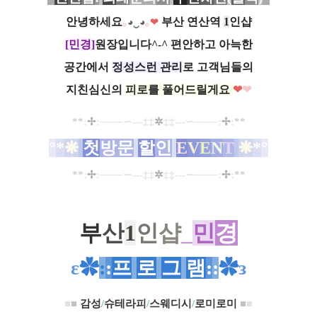
안녕하세요
부산 연산역
1
인샵
｡
◕‿◕
｡
❤
[민경]
원장입니다^-^
편안하고 아늑한
공간
에서
정성스런 관리
로
고객님들의
지친
심신의
피로를 풀어드릴게요
❤
❤
**
:
✢
:
─
─
─∽---
‡‡
✲
‡‡
---
∽
─
─
─
:
✢
:
*
*
°
*
❋
첫
방문
할
인
E
V
E
N
T
❋
*
°
**
:
✢
:
─
─
─∽---
‡‡
✲
‡‡
---
∽
─
─
─
:
✢
:
*
*
부
산
1
인
샵
_
민
경
ε
✿
:
:
프
로
그
램
:
:
✿
з
■
■
감성
/
슈테라피
/
스웨디시
/
로미로미
■
■