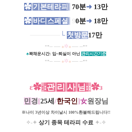
✿
기본테라피
70분
➜
13만
✿
바디스페셜
9
0분
➜
18만
─
─────
└
첫
방
문
17만
✲
*
*
─
─
─
─
─
─
*
*
✲
✲
​♣
꽉채운시간
:
입~퇴실이 아닌
관리시간기준
✲
*
*
─
─
─
─
─
─
*
*
✲
✲
ε
✿
:
:
관
리
사
님
:
:
✿
з
민
경
[
25세
/
한국인
]
女
원장님
※나이 3년이상 차이날시 100%환불해드립니다!!
✧-✦
상기 종목 테라피 수료
✦-
✧