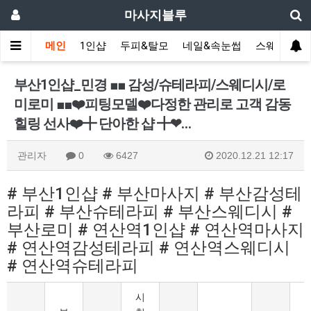
마사지블루
메인
1인샵
두피&탈모
네일&속눈썹
스웨디시(다
부산1인샵_민경 ■■ 감성/슈테라피/스웨디시/로
미로미 ■■❤️피팅모델❤️다정한 관리로 고객 감동
힐링 선사❤️╋ 단아한 샵 ╋❤…
관리자
0
6427
2020.12.21 12:17
# 부산1인샵 # 부산마사지 # 부산감성테
라피 # 부산슈테라피 # 부산스웨디시 #
부산로미 # 연산역1인샵 # 연산역마사지
# 연산역감성테라피 # 연산역스웨디시
# 연산역슈테라피
시