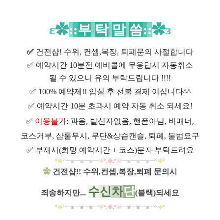
ε
✿
:
:
부
탁
말
씀
:
:
✿
з
✅
건전샵
! 수위, 컨셉,복장, 퇴폐문의 사절합니다
✅
예약시간 10분전 예비콜에 무응답시 자동취소
될 수 있으니 유의 부탁드립니다 !!!!
✅
100% 예약제!! 입실 후 선불 결제 이십니다^^
✅
예약시간 10분 초과시 예약 자동 취소 되세요!
✅
이용불가
: 과음, 발신자없음, 핸폰아님, 비매너,
코스거부, 샵룰무시, 무단&상습캔슬, 퇴폐, 불법요구
✅
부재시(희망 예약시간 + 코스)문자 부탁드려요
°
✼
°
━
≡
━
≡
━
≡
━
✼
°
.
✤
.
°
✼
━
≡
━
≡
━
≡
━
°
✼
°
✿
건전샵!! 수위,컨셉,복장,퇴폐 문의시
수
신
차
단
죄송하지만...
(블랙)되세요
°
✼
°
━
≡
━
≡
━
≡
━
✼
°
.
✤
.
°
✼
━
≡
━
≡
━
≡
━
°
✼
°