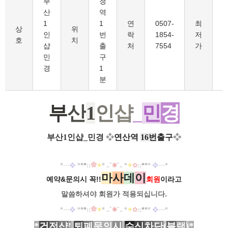
부
청
산
역
1
1
연
0507-
최
1
상
위
인
번
락
1854-
저
호
치
샵
출
처
7554
가
민
구
경
1
분
부
산
1
인
샵
_
민
경
부산1인샵_민경
❖
연산역
16번
출구
❖
❖
✿
✧
˚
❊
˚
✧
✿
❖
*
···
*
*
*
::
* ..
.. *
::
*
*
*
···
*
마
사
데
이
예약&문의시 꼭!!
회원
이라고
말씀하셔야 회원가
적용되십니다.
❖
✿
✧
˚
❊
˚
✧
✿
❖
*
···
*
*
*
::
* ..
.. *
::
*
*
*
···
*
*
건
전
샵
!
퇴
폐
문의
시
수
신
차
단
(
블
랙
)
*