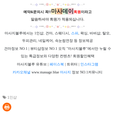
❖
✿
✧
˚
❊
˚
✧
✿
❖
*
···
*
*
*
::
* ..
.. *
::
*
*
*
···
*
마
사
데
이
예약&문의시 꼭!!
회원
이라고
말씀하셔야 회원가
적용되십니다.
❖
✿
✧
˚
❊
˚
✧
✿
❖
*
···
*
*
*
::
* ..
.. *
::
*
*
*
···
*
마사지블루에서는 1인샵, 건마, 스웨디시,
스파
, 왁싱, 바버샵, 탈모,
두피관리, 네일케어, 속눈썹연장 등 정보제공
건마정보 NO.1 | 뷰티샵정보 NO.1 오직 "마사지블루"에서만 누릴 수
있는 특급정보와 다양한 컨텐츠! 회원할인혜택
마사지블루 유튜브 |
페이스북
| 트위터 |
인스타그램
카카오채널
www.massage.blue
마사지
정보 NO.1커뮤니티
1인샵