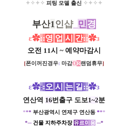
✦
✧
✦✧
✧✦
✧
✦
피팅 모델 출신
부
산
1
인
샵
_
민
경
ε
✿
:
:
영
업
시
간
:
:
✿
з
오전 11시 ~ 예약마감시
[
폰이꺼진경우
:
마감
O
R
랜덤휴무
]
ε
✿
:
:
오
시
는
길
:
:
✿
з
연산역
16
번출구 도보
1~2
분
*
*
*
부산광역시 연제구 연산동
*
*
*
*─
건물 지하주차장
유
료
이
용
─*