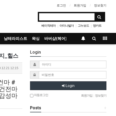
로그인
회원가입
정보찾기
베이직테마
아미나빌더
그누보드
영카트
|
|
|
남테라피스트
왁싱
바버샵(헤어)
Login
사지_힐스
.12.21 12:15
건마 #
Login
동건전마
동감성마
자동로그인
회원가입
|
정보찾기
Posts
+