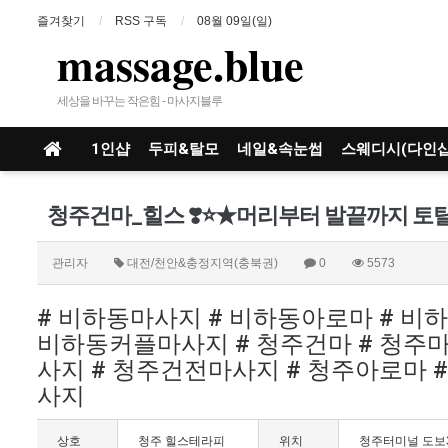
즐겨찾기
RSS 구독
08월 09일(일)
massage.blue
세상을 바꾸는 작은힘 - 마사지블루
1인샵
두피&탈모
네일&속눈썹
스웨디시(다인샵
청주건마_힐스 ❣️⭐️★머리부터 발끝까지 
관리자
대전/천안&충정지역(충북권)
0
5573
# 비하동마사지 # 비하동아로마 # 비
비하동커플마사지 # 청주건마 # 청주마
사지 # 청주건전마사지 # 청주아로마 
사지
상호
청주 힐스테라피
위치
청주터미널 도보