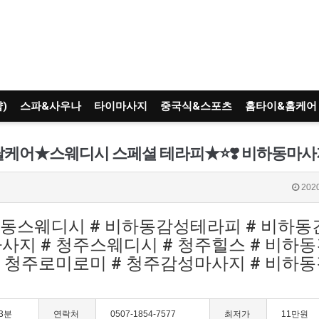
)
스파&사우나
타이마사지
중국식&스포츠
홈타이&홈케어
토탈케어★스웨디시 스페셜 테라피★⭐️❣️ 비하동마
2020
하동스웨디시 # 비하동감성테라피 # 비하동
사지 # 청주스웨디시 # 청주힐스 # 비하
# 청주로미로미 # 청주감성마사지 # 비하
3분
연락처
0507-1854-7577
최저가
11만원