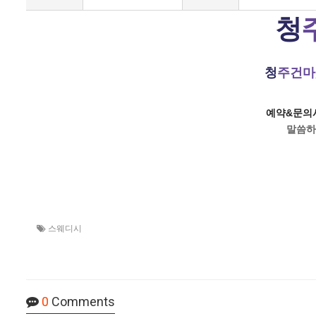
청
청
주건마
예약&문의시
말씀하
스웨디시
0
Comments