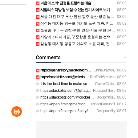
마음의 소리: 감정을 표현하는 예술
08.09
시알리스 처방 정보 알 수 있는 인기 사이트 보기 클릭하세요 - 성인약국
08.09
서울 대전 대구 부산 인천 광주 울산 창원 남양주 이혼전문변호사 정보
08.09
삼성동 대치동 영등포 여의도 노원 치과, 전주임플란트 대구정형외과 광주피부과 정보
08.09
쏘울홈타이 — 인천·부천·안산·서울·수원 24시간 방문 안마 상담
08.09
시알리스타다라필, 꾸준함을 응원하는 선택
08.09
삼성동 대치동 영등포 여의도 노원 치과, 전주임플란트 대구정형외과 광주피부과 정보
08.09
Comments
+
https://open.firstory.me/story/cmskasqo21t2201yq7l5k2me7 htt…
ChirlieBraownJ
08.09
https://stackblitz.com/@micrio810/collections/u-a-how-do-i-a…
RexFrinkSerpicao
08.09
It is the best time to make some plans for the long run and …
Clarice Clarice
08.08
https://stackblitz.com/@ghagenes74/collections/what-happens-…
RuususellThe L
08.08
https://stackblitz.com/@cockerhanstartup/collections/help__-…
JickTorrinceL
08.08
https://open.firstory.me/story/cmsip2pjw1a3701z6ftwa1gpl htt…
ushaortRaoundT
08.07
https://open.firstory.me/story/cmsiqku8m17ah01yqc4c6208e htt…
DeidpoolMiry
08.07