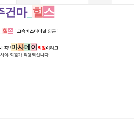
주건마
_
힐
스
_
힐
스
[
고속버스터미널 인근
]
마
사
데
이
 꼭!!
회원
이라고
셔야 회원가
적용되십니다.