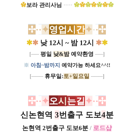
✿
보라 관리사님
·····
✿
✿
✿
✿
✿
✿
✿
✢
·
·
✦
영
업
시
간
✦
·
·
✢
✱
✱
낮 12시 ~ 밤 12시
✱
✱
[──
평일
낮&밤
예약환영
──
]
※
아침~밤까지
예약가능 하세요^^!!​
[──
─
휴무일:
토+일요일
─
──
]
✢
·
·
✦
오
시
는
길
✦
·
·
✢
신논현역
3
번출구 도보
4
분
논현역
2
번출구 도보
6
분
/
로드샵