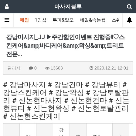
마사지블루
메인
1인샵
두피&탈모
네일&속눈썹
스웨디시(다
강남마사지_JJ ▶주간할인이벤트 진행중!!♡스
킨케어&amp;바디케어&amp;왁싱&amp;트리트
전문…
관리자
0
13603
2020.12.21 12:01
# 강남마사지 # 강남건마 # 강남뷰티 #
강남스킨케어 # 강남왁싱 # 강남토탈관
리 # 신논현마사지 # 신논현건마 # 신논
현뷰티 # 신논현왁싱 # 신논현토탈관리
# 신논현스킨케어
강