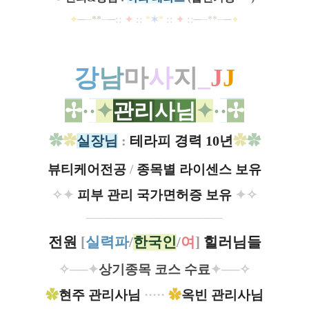
✦
─
─
**
─
─
::
✦
::
*
✶
*
::
✦
::
─
─
**
─
─
✦
강
남
마
사
지
_
J
J
✢
·
·
✦
관
리
사
님
✦
·
·
✢
✿
✿
실장님
:
테라피 경력 10년
✿
✿
뷰티케어전공
/
종목별 라이센스 보유
✧✦
피부 관리 국가면허증 보유
✦
✧
​─
​─
​─
​─
​─
​─
​─
​─
​─
​─
​─
​─
​─
​─
​─
​─
​─
​─
​─
​─
​─
​─
전원
[
실력파
/
한국인
/
여
]
힐러님들
✧──✦
상기종목 코스 수료
✦──
✧
✿
현주 관리사님
·
····
✿
옥빈 관리사님