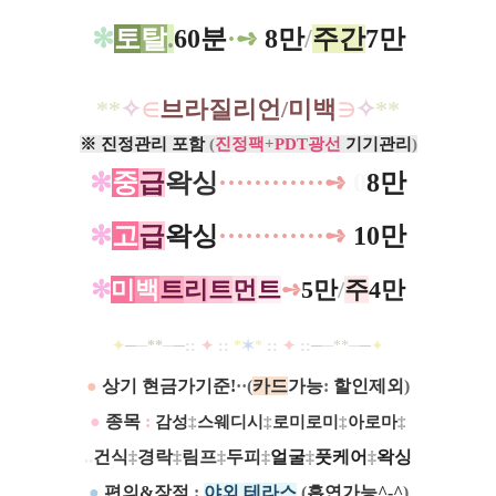
✻
토
탈
.
60분
·
➺
8만
/
주간
7만
*
*
✧
∈
브라질리언
/
미백
∋
✧
*
*
※ 진정관리 포함
(
진정팩
+
PDT광선
기기관리
)
✻
중
급
왁싱
·
·
·
·
·
·
·
·
·
·
·
·
➺
0
8만
✻
고
급
왁싱
·
·
·
·
·
·
·
·
·
·
·
·
➺
10만
✻
미
백
트
리
트
먼
트
➺
5만
/
주
4만
✦
─
─
**
─
─
::
✦
::
*
✶
*
::
✦
::
─
─
**
─
─
✦
●
상기 현금가기준!
··(
카드
가능
:
할인제외
)​
●
종목
:
감성
‡
스웨디시
‡
로미로미
‡
아로마
‡
..
건식
‡
경락
‡
림프
‡
두피
‡
얼굴
‡
풋케어
‡
왁싱
●
편의&장점
:
야외 테라스
(
흡연가능^-^
)