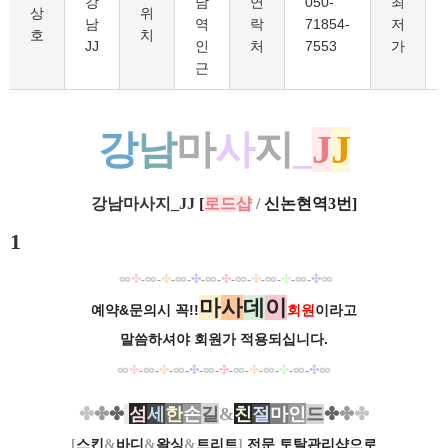
강
남
연
050-
최
상
위
남
역
락
71854-
저
호
치
JJ
인
처
7553
가
근
강
남
마
사
지
_
J
J
강남마사지_JJ
[
로드샵
/
신논현역3번
]
1
∞
✣
∞
✣
∞
✣
∞
✣
∞
✣
∞
✣
∞
✣
∞
-
-
-
-
-
-
-
-
-
-
-
-
마
사
데
이
예약&문의시 꼭!!
회원
이라고
말씀하셔야 회원가
적용되십니다.
∞
✣
∞
✣
∞
✣
∞
✣
∞
✣
∞
✣
∞
✣
∞
-
-
-
-
-
-
-
-
-
-
-
-
✤
✤
✤
섬
세
한
손
길
&
친
절
마
인
드
✤
✤
✤
[
스킨
&
바디
&
왁싱
&
트리트
]
전문 토탈관리샵으로