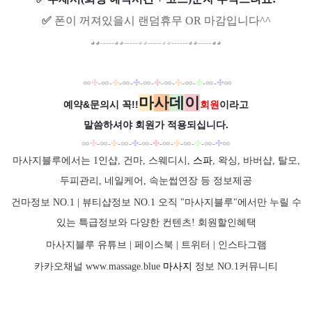
✅
폰이 꺼져있을시 랜덤휴무 OR 마감입니다^^
◕◕
-----
◕◕
-----
◕◕
-----
◕◕
------
◕◕
-----
◕◕
∞
✣
∞
✣
∞
✣
∞
✣
∞
✣
∞
✣
∞
✣
∞
-
-
-
-
-
-
-
-
-
-
-
-
마
사
데
이
예약&문의시 꼭!!
회원
이라고
말씀하셔야 회원가
적용되십니다.
∞
✣
∞
✣
∞
✣
∞
✣
∞
✣
∞
✣
∞
✣
∞
-
-
-
-
-
-
-
-
-
-
-
-
마사지블루에서는 1인샵, 건마, 스웨디시,
스파
, 왁싱, 바버샵, 탈모,
두피관리, 네일케어, 속눈썹연장 등 정보제공
건마정보 NO.1 | 뷰티샵정보 NO.1 오직 "마사지블루"에서만 누릴 수
있는 특급정보와 다양한 컨텐츠! 회원할인혜택
마사지블루 유튜브 |
페이스북
| 트위터 |
인스타그램
카카오채널
www.massage.blue
마사지
정보 NO.1커뮤니티