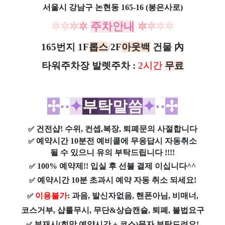
서울시 강남구 논현동 165-16 (봉은사로)
✲
✲
✲
✲
주차안내
✲
✲
✲
✲
165번지
1F
롭스
/
2F
아웃
백
건물 內
타워주차장
발렛주차
:
2시간
무료
✢
·
·
✦
부
탁
말
씀
✦
·
·
✢
건전샵
! 수위, 컨셉,복장, 퇴폐문의 사절합니다
✅
예약시간 10분전 예비콜에 무응답시 자동취소
✅
될 수 있으니 유의 부탁드립니다 !!!!
100% 예약제!! 입실 후 선불 결제 이십니다^^
✅
예약시간 10분 초과시 예약 자동 취소 되세요!
✅
이용불가
: 과음, 발신자없음, 핸폰아님, 비매너,
✅
코스거부, 샵룰무시, 무단&상습캔슬, 퇴폐, 불법요구
부재시(희망 예약시간 + 코스)문자 부탁드려요!
✅