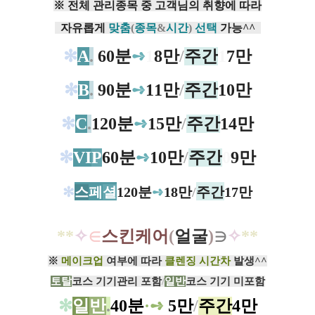
​※ 전체 관리종목 중 고객님의 취향에 따라
자유롭게
맞춤
(
종목
&
시간
)
선택
가능^^
✻
A
.
60분
➺
1
8만
/
주간
1
7만
✻
B
.
90분
➺
11만
/
주간
10만
✻
C
.
120분
➺
15만
/
주간
14만
✻
VI
P
60분
➺
10만
/
주간
0
9만
✻
스
페
셜
120분
➺
18만
/
주간
17만
*
*
✧
∈
스
킨케어
(
얼굴
)
∋
✧
*
*
※
​
메이크업
여부에 따라
클렌징 시간차
발생^^
토탈
코스 기기관리 포함
/
일반
코스 기기 미포함
✻
일
반
.
40분
·
➺
5만
/
주간
4만