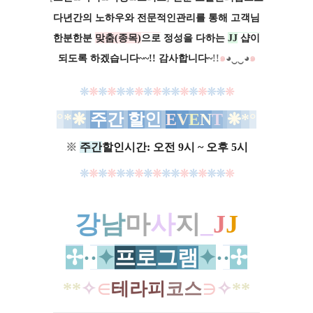
다년간의 노하우와 전문적인관리를 통해 고객님
한분한분
맞춤(종목)
으로
정성을 다하는
JJ
샵이
되도록 하겠습니다~~!! 감사합니다~
​!!
๑
◕‿‿◕
๑
❊
❊
❊
❊
❊
❊
❊
❊
❊
❊
❊
❊
❊
❊
❊
❊
❊
°
*
❋
주
간
할
인
E
V
E
N
T
❋
*
°
※
주간
할인시간: 오전 9시 ~ 오후 5시
❊
❊
❊
❊
❊
❊
❊
❊
❊
❊
❊
❊
❊
❊
❊
❊
❊
강
남
마
사
지
_
J
J
✢
·
·
✦
프
로
그
램
✦
·
·
✢
*
*
✧
∈
테라피
코스
∋
✧
*
*