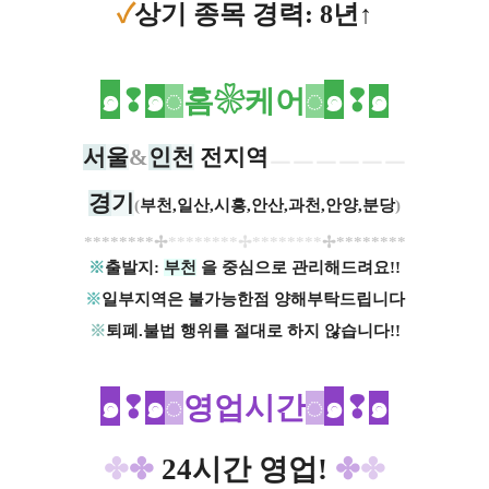
✓
상기 종목 경력: 8년↑
๑
❢
๑
◌
홈❀케어
◌
๑
❢
๑
서
울
&
인
천
전지역
ㅡㅡㅡㅡㅡㅡ
경
기
(
부천,일산,시흥,안산,과천,안양,분당
)
**​​**​​**​​**​​✢
**​​**​​**​​**​​✢**​​**​​**​​**​​
✢**​​**​​**​​**
※
출발지:
부천
을 중심으로 관리해드려요!!
※
일부지역은 불가능한점 양해부탁드립니다
※
퇴폐.불법 행위를 절대로 하지 않습니다!!
๑
❢
๑
◌
영업시간
◌
​๑
❢
๑
✤
✤
24시간 영업!
✤
✤