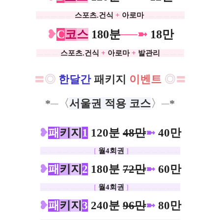
ㅡㅡㅡㅡㅡ.
스포츠.건식
+
아로마
.ㅡㅡㅡㅡㅡ
❥
C
코
스
180분
──➼
18만
ㅡㅡㅡ.
스포츠.건식
+
아로마
+
발관리
.ㅡㅡㅡ
〓
◎
한달간
패키지
이벤트
◎
〓
*
─
〈
서울권 적용 코스
〉
─
*
❥
패
키
지
1
120분
48만
➼
40만
ㅡㅡㅡㅡㅡㅡㅡ.
[
월4회권
]
ㅡㅡㅡㅡㅡㅡㅡ
❥
패
키
지
2
180분
72만
➼
60만
ㅡㅡㅡㅡㅡㅡㅡ.
[
월4회권
]
ㅡㅡㅡㅡㅡㅡㅡ
❥
패
키
지
3
240분
96만
➼
80만