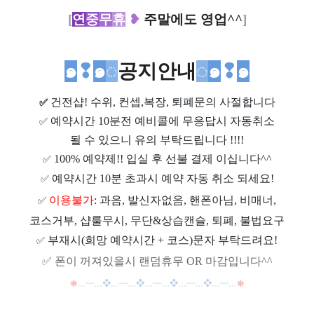
[
연
중
무
휴
❥
주말에도 영업^^
]
๑
❢
๑
◌
공지안내
◌
๑
❢
๑
건전샵
! 수위, 컨셉,복장, 퇴폐문의 사절합니다
✅
예약시간 10분전 예비콜에 무응답시 자동취소
✅
될 수 있으니 유의 부탁드립니다 !!!!
100% 예약제!! 입실 후 선불 결제 이십니다^^
✅
예약시간 10분 초과시 예약 자동 취소 되세요!
✅
이용불가
: 과음, 발신자없음, 핸폰아님, 비매너,
✅
코스거부, 샵룰무시, 무단&상습캔슬, 퇴폐, 불법요구
부재시(희망 예약시간 + 코스)문자 부탁드려요!
✅
✅
폰이 꺼져있을시 랜덤휴무 OR 마감입니다^^
❋
…
━
…
❖
…
━
…
❖
…
━
…
❖
…
━
…
❖
…
━
…
❋