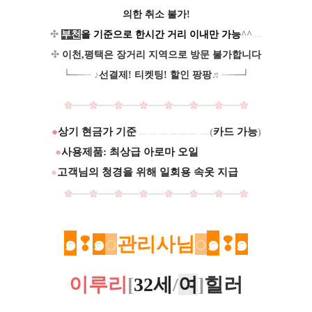
의한 ​취소 불가!
✣
부천
을 기준으로 ​한시간 거리 이내만 가능
^^
ㅡ
✣
이천,평택은 장거리 지역으로 방문 불가합니다
└
─
─
─
♪
선결제! 티켓팅! 할인 팡팡
♬
─
─
─
┘
✿
━━
✿
━━
✿
━━
✿
━━
✿
━
━
✿
━
━
✿
━
━
✿
●
상기 현금가 기준
ㅡㅡㅡㅡㅡㅡㅡ
(
카드 가능
)
●
사용제품: 최상급 아로마 오일
ㅡㅡㅡ..........
●
고객님의 청경을 위해
일회용 속옷 지급
ㅡ
ㅡ.
✿
━━
✿
━━
✿
━━
✿
━━
✿
━
━
✿
━
━
✿
━
━
✿
​๑
❢
๑
◌
관리사님
◌
​๑
❢
๑
이루리
[
32세
/
여
]
힐러