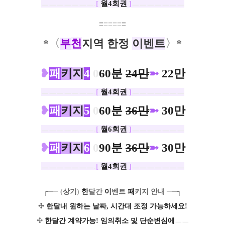
ㅡㅡㅡㅡㅡㅡㅡ.
[
월4회권
]
ㅡㅡㅡㅡㅡㅡㅡ
≡
≡
≡
≡
≡
≡
*
〈
부
천
지역 한정
이벤트
〉
*
❥
패
키
지
4
0
60분
24만
➼
22만
ㅡㅡㅡㅡㅡㅡㅡ.
[
월4회권
]
ㅡㅡㅡㅡㅡㅡㅡ
❥
패
키
지
5
0
60분
36만
➼
30만
ㅡㅡㅡㅡㅡㅡㅡ.
[
월6회권
]
ㅡㅡㅡㅡㅡㅡㅡ
❥
패
키
지
6
0
90분
36만
➼
30만
ㅡㅡㅡㅡㅡㅡㅡ.
[
월4회권
]
ㅡㅡㅡㅡㅡㅡㅡ
┌
─
─
(
상기
)
한
달간
이
벤트
패
키지
안
내
─
─
┐
✣
한달내 원하는 날짜, 시간대 조정 가능하세요!
✣
​한달간 계약가능! 임의취소 및 단순변심에
ㅡㅡ