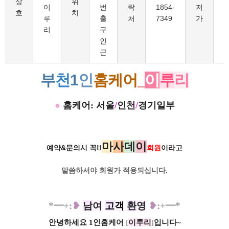
상
위
이
번
락
1854-
저
호
치
루
출
처
7349
가
리
구
인
근
부
천
1
인
홈케어
_
이
루
리
●
홈케어: 서울
/
인천
/
경기일부
마
사
데
이
예약&문의시 꼭!!
회원
이라고
말씀하셔야 회원가
적용되십니다.
*━+
:
❥
남
여
고
객
환
영
❥
:+
━
*
안녕하세요 1인홈케어
[
이루리
]
입니다~