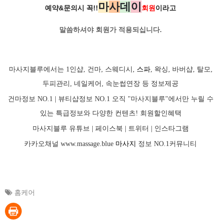
마
사
데
이
예약&문의시 꼭!!
회원
이라고
말씀하셔야 회원가
적용되십니다.
마사지블루에서는 1인샵, 건마, 스웨디시,
스파
, 왁싱, 바버샵, 탈모,
두피관리, 네일케어, 속눈썹연장 등 정보제공
건마정보 NO.1 | 뷰티샵정보 NO.1 오직 "마사지블루"에서만 누릴 수
있는 특급정보와 다양한 컨텐츠! 회원할인혜택
마사지블루 유튜브 |
페이스북
| 트위터 |
인스타그램
카카오채널
www.massage.blue
마사지
정보 NO.1커뮤니티
홈케어