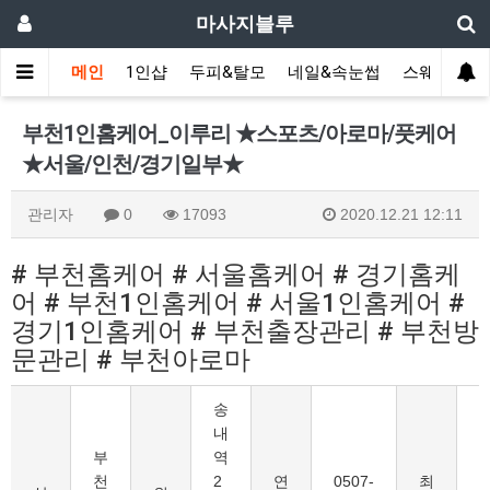
마사지블루
메인
1인샵
두피&탈모
네일&속눈썹
스웨디시(다
부천1인홈케어_이루리 ★스포츠/아로마/풋케어
★서울/인천/경기일부★
관리자
0
17093
2020.12.21 12:11
# 부천홈케어 # 서울홈케어 # 경기홈케
어 # 부천1인홈케어 # 서울1인홈케어 #
경기1인홈케어 # 부천출장관리 # 부천방
문관리 # 부천아로마
송
내
부
역
천
2
연
0507-
최
9