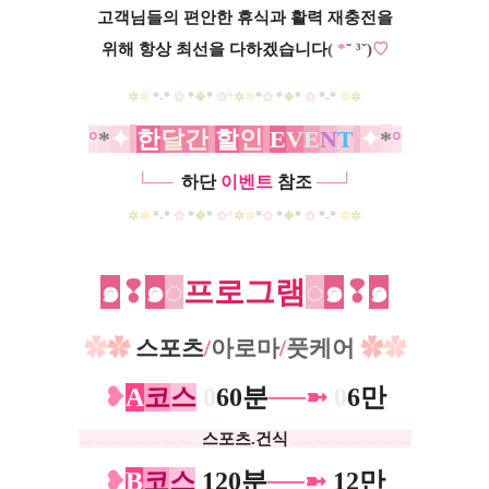
고객님들의 편안한 휴식과 활력 재충전을
위해 항상 최선을 다하겠습니다
(
*
˘ ³˘)
♡
✲
✲
*-*
✿
​*
❖
*
✿​*
✲
✲
*
✿
​*
❖
*
✿
​ *-*
✲
✲
°
*
✦
한
달간
할
인
E
V
E
N
T
✦
*
°
└──
하단
이벤트
참조
──┘
✲
✲
*-*
✿
​*
❖
*
✿​*
✲
✲
*
✿
​*
❖
*
✿
​ *-*
✲
✲
๑
❢
๑
◌
프로그램
◌
๑
❢
๑
✿
✿
스포츠
/
아로마
/
풋케어
✿
✿
❥
A
코
스
0
60분
──➼
0
6만
ㅡㅡㅡㅡㅡㅡㅡ.
스포츠.건식
.ㅡㅡㅡㅡㅡㅡㅡ
❥
B
코
스
120분
──➼
12만