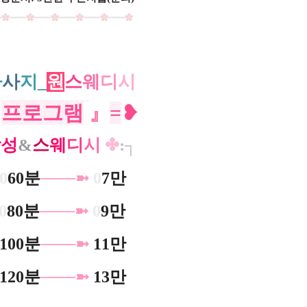
━
✿
━━
✿
━━
✿
━
━
✿
━
━
✿
━
━
✿
마
사
지_
원
스
웨
디
시
프로그램
』
=
❥
감
성
&
스
웨
디
시
✤
:┐
0
60분
───
➼
0
7만
0
80분
───
➼
0
9만
100분
───
➼
11만
120분
───
➼
13만