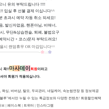
으니 유의 부탁드립니다 !!!!
제!! 입실 후 선불 결제 이십니다^^
분 초과시 예약 자동 취소 되세요!
과음, 발신자없음, 핸폰아님, 비매너,
시, 무단&상습캔슬, 퇴폐, 불법요구
예약시간 + 코스)문자 부탁드려요!
을시 랜덤휴무 OR 마감입니다^^
━
━
━
━
━
━
━
━
━
━
━
~
✿
:::
✿
마
사
데
이
 꼭!!
회원
이라고
셔야 회원가
적용되십니다.
, 왁싱, 바버샵, 탈모, 두피관리, 네일케어, 속눈썹연장 등 정보제공
마사지블루"에서만 누릴 수 있는 특급정보와 다양한 컨텐츠! 회원할인혜택
브 |
페이스북
| 트위터 |
인스타그램