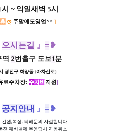
1시 ~ 익일새벽 5시
휴
ღ
주말에도영업^^
]
『
오시는길
』
=
❥
구역
2
번출구 도보
1
분
시 광진구 화양동
(
아차산로
)
유료주차장:
주
차
비
지원
]
『
공지안내
』
=
❥
위, 컨셉,복장, 퇴폐문의 사절합니다
0분전 예비콜에 무응답시 자동취소