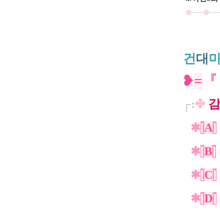
✿
━━
✿
━
건
대
❥
=
『
┌:
✤
✱
[
A
]
✱
[
B
]
✱
[
C
]
✱
[
D
]