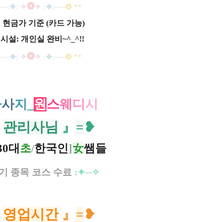
❂
─
─
:
❖
:
✧
✧
:
❖
:
─
─
❂
*
*
 현금가 기준 (카드 가능)
시설: 개인실 완비~^_^!!
❂
─
─
:
❖
:
✧
✧
:
❖
:
─
─
❂
*
*
마
사
지_
원
스
웨
디
시
『
관리사님
』
=
❥
,30대
초
/
한국인
]
女
쌤들
기 종목 코스 수료
:✦─
✧
『
영업시간
』
=
❥