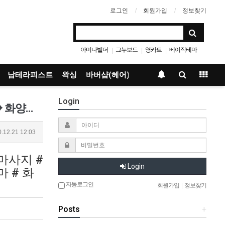
로그인
회원가입
정보찾기
아미나빌더
그누보드
영카트
베이직테마
|
|
|
남테라피스트
왁싱
바버샵(헤어)
Login
건대마사지_원스웨디시 ❥감성&amp;스웨디시❥착한가격❥피곤한 현대인의 건대 힐링장소!!❥ 화양동마사지_원스웨디시
.12.21 12:03
마사지 #
Login
 # 화
자동로그인
회원가입
|
정보찾기
Posts
+