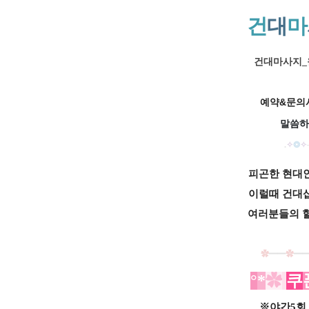
건
대
마
건대마사지
예약&문의시
말씀하
.
✧
❂
✧
피곤한 현대인
이럴때 건대
샵
여러분들의 
✿
━━
✿
━
°
*
✿
​
쿠
※야간5회 