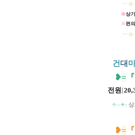
**
❂
※
상기
※
편의
**
❂
건
대
❥
=​
전원
[
20
✧─
✦:
상
❥
=