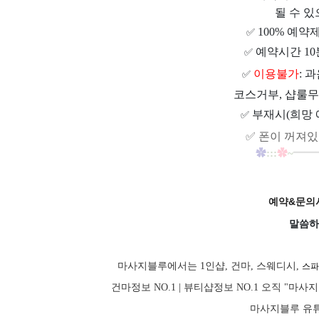
될 수 있
100% 예약
✅
예약시간 10
✅
이용불가
: 
✅
코스거부, 샵룰무
부재시(희망 
✅
✅
폰이 꺼져있
✿
:::
✿
~
━
━
예약&문의시
말씀하
마사지블루에서는 1인샵, 건마, 스웨디시,
스파
건마정보 NO.1 | 뷰티샵정보 NO.1 오직 "
마사지블루 유튜