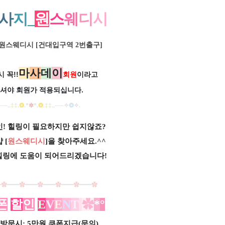
사
지_
원
스
웨
디
시
_원스웨디시
[
건대입구역 2번출구
]
마
사
데
이
 꼭!!
회원
이라고
셔야 회원가
적용되십니다.
──
..
‡‡
.
❂
.
*
✲
*
.
❂
.
‡‡
..
──
✧
❂
✧
.
! 힐링이 필요하지만 쉽지않죠?
 [
원스웨디시
]을 찾아주세요.^^
힐링에 도움이 되어드리겠습니다!
━
✿
━━
✿
━━
✿
━
━
✿
━
━
✿
━
━
✿
폰
할
인
E
V
E
N
T
✿
*
°
방문시: 5만원 쿠폰지급(문의)