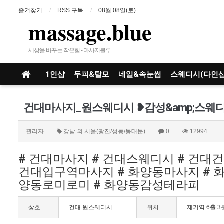
즐겨찾기
RSS 구독
08월 08일(토)
massage.blue
세상을 바꾸는 작은힘 - 마사지블루
1인샵
두피&탈모
네일&속눈썹
스웨디시(다인샵
관리자
강남 외 서울(광진/성동/동대문)
0
12994
# 건대마사지 # 건대스웨디시 # 건대건
건대입구역마사지 # 화양동마사지 # 화
양동로미로미 # 화양동감성테라피
상호
건대 원스웨디시
위치
제기역 6출 3