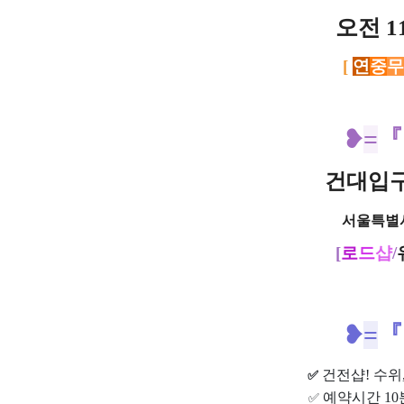
오전 1
​​[
연
중
무
❥
=
건대입
서울특별
[
로
드
샵
/
❥
=
건전샵
! 수
✅
예약시간 1
✅