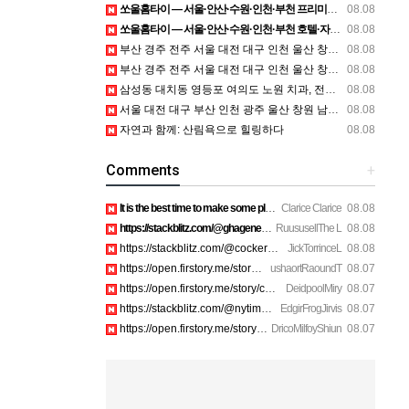
쏘울홈타이 — 서울·안산·수원·인천·부천 프리미엄 홈타이 방문 관리
08.08
쏘울홈타이 — 서울·안산·수원·인천·부천 호텔·자택 홈케어 상담
08.08
부산 경주 전주 서울 대전 대구 인천 울산 창원 양산 포항 천안 평택 용인 고양 성남 수원 일수, 미용학원, 가족사진, 점집, 한복대여, 독학재수학원, 재회부적 정보
08.08
부산 경주 전주 서울 대전 대구 인천 울산 창원 양산 포항 천안 평택 용인 고양 성남 수원 일수, 미용학원, 가족사진, 점집, 한복대여, 독학재수학원, 재회부적 정보
08.08
삼성동 대치동 영등포 여의도 노원 치과, 전주임플란트 대구정형외과 광주피부과 정보
08.08
서울 대전 대구 부산 인천 광주 울산 창원 남양주 이혼전문변호사 정보
08.08
자연과 함께: 산림욕으로 힐링하다
08.08
Comments
+
It is the best time to make some plans for the long run and …
Clarice Clarice
08.08
https://stackblitz.com/@ghagenes74/collections/what-happens-…
RuususellThe L
08.08
https://stackblitz.com/@cockerhanstartup/collections/help__-…
JickTorrinceL
08.08
https://open.firstory.me/story/cmsip2pjw1a3701z6ftwa1gpl htt…
ushaortRaoundT
08.07
https://open.firstory.me/story/cmsiqku8m17ah01yqc4c6208e htt…
DeidpoolMiry
08.07
https://stackblitz.com/@nytimes/collections/how-to-turn-off-…
EdgirFrogJirvis
08.07
https://open.firstory.me/story/cmsiozsiy17o601yk4yp1bpeu htt…
DricoMilfoyShiun
08.07