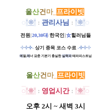
울
산
건
마
_
프라이빗
◌
˚
❋
˚
:
관리사님
:
˚
❋
˚
◌
전원
[
20,30대
/
한국인
]
女
힐러님들
✣
✣
✣-
상기 종목 코스 수료
-
✣
✣
✣
예
절,
매
너 갖춘 기본기
충실한
실력파
테라피스트님
울
산
건
마
_
프라이빗
◌
˚
❋
˚
:
영업시간
:
˚
❋
˚
◌
오후 2시 ~ 새벽 3시