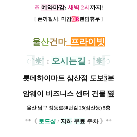
※
예약마감
:
새벽 2시
까지
!
[
폰꺼질시
:
마감
O
R
랜덤휴무
]
울
산
건
마
_
프라이빗
◌
˚
❋
˚
:
오시는길
:
˚
❋
˚
◌
롯데하이마트 삼산점 도보
3
분
암웨이 비즈니스 센터 건물
옆
울산 남구 정동로80번길 25(삼산동) 5층
*
*
《
로
드샵
/
지하
무료
주차
》
*
*