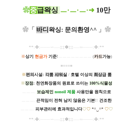
✿
중
급
왁
싱
ㅡ
·ㅡ·ㅡ·➜
10만
✿
「
바
디
왁싱: 문의환영^^
」
✿
**
:
✢
:
─
─
─∽----
‡‡
✲
‡‡
----
∽
─
─
─
:
✢
:
*
*
※
상기
현금가
기준
!
ㅡㅡㅡㅡㅡㅡㅡㅡ
(
카드
가능
)
≡
≡
≡
≡
≡
※
편의
시설
:
각룸
샤
워
실
/
호텔 이상의
최
상
급
룸
※
장점
: 천연화장품의 원료로 쓰이는
100%식물성
ㅡㅡㅡ.
보습제인
nonoil 제품
사용만을 원칙으로
ㅡㅡㅡ.
끈적임이 전혀 남지 않음은 기본
!
!
건조한
ㅡㅡㅡ.
피부관리에 효과적입니다
♡
♡
*^‿^*
♡
♡
**
:
✢
:
─
─
─∽----
‡‡
✲
‡‡
----
∽
─
─
─
:
✢
:
*
*