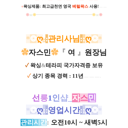
●
왁싱제품: 최고급천연 영국
베럴왁스
사용!
ㅡㅡ
❋
∞
❋
━
━
━
━
━
━
━
━
━
━
━
━
━
❋
∞
❋
*
❂
ღ
:
:
관리사님
:
:
ღ
❂
*
✿
자스민
✿
『
여
』
원장님
✓
왁싱
&
테라피 국가자격증 보유
✓
상기 종목 경력 : 11년
ㅡㅡㅡ.
선
릉
1
인
샵_
자
스
민
*
❂
ღ
:
:
영업시간
:
:
ღ
❂
*
관
리
시
간
:
오전10시 ~ 새벽5시