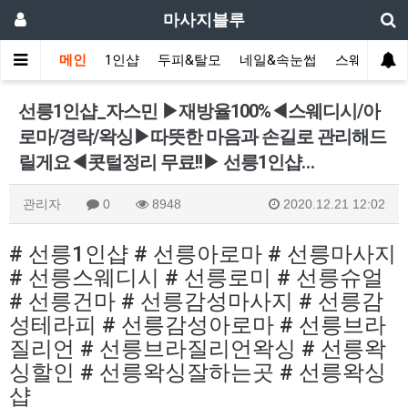
마사지블루
메인
1인샵
두피&탈모
네일&속눈썹
스웨디시(다
선릉1인샵_자스민 ▶재방율100%◀스웨디시/아
로마/경락/왁싱▶따뜻한 마음과 손길로 관리해드
릴게요◀콧털정리 무료!!▶ 선릉1인샵…
관리자
0
8948
2020.12.21 12:02
# 선릉1인샵 # 선릉아로마 # 선릉마사지
# 선릉스웨디시 # 선릉로미 # 선릉슈얼
# 선릉건마 # 선릉감성마사지 # 선릉감
성테라피 # 선릉감성아로마 # 선릉브라
질리언 # 선릉브라질리언왁싱 # 선릉왁
싱할인 # 선릉왁싱잘하는곳 # 선릉왁싱
샵