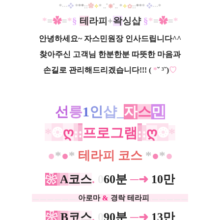
*
···
❖
*
*
*
::
✿
✧
* ..
˚
❊
˚
.. *
✧
✿
::
*
*
*
❖
···
*
*
=
✿
=
*
§
테
라피
+
왁
싱샵
§
*
=
✿
=
*
안녕하세요~ 자스민원장 인사드립니다^^
찾아주신 고객님 한분한분 따뜻한 마음과
손길로 관리해드리겠습니다!!!
(
*
˘ ³˘
)
♡
선
릉
1
인
샵_
자
스
민
*
❂
ღ
:
:
프로그램
:
:
ღ
❂
*
●
*
●
*
테라피 코스
*
●
*
●
❀
A
코
스
.
0
60분
─➜
10만
ㅡㅡㅡㅡㅡㅡ.
아로마
&
경락 테라피
.ㅡㅡㅡㅡㅡ
❀
B
코
스
.
0
90분
─➜
13만