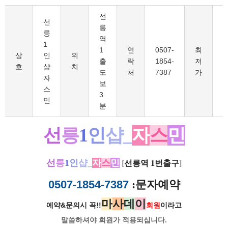
선
선
릉
릉
역
1
1
연
0507-
최
1
상
인
위
출
락
1854-
저
호
샵
치
도
처
7387
가
자
보
스
3
민
분
선
릉
1
인
샵_
자
스
민
선
릉
1
인
샵_
자
스
민
[
선릉역 1번출구
]
0507-1854-7387
:문자예약
마
사
데
이
예약&문의시 꼭!!
회원
이라고
말씀하셔야 회원가
적용되십니다.