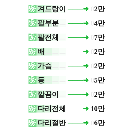
❀
겨
드
랑
이
──
─➜
0
2만
❀
팔
부
분
ㅡ
──
─➜
0
4만
❀
팔
전
체
ㅡ
──
─➜
0
7만
❀
배
ㅡ
ㅡ
ㅡ
──
─➜
0
2만
❀
가
슴
ㅡ
ㅡ
──
─➜
0
2만
❀
등
ㅡ
ㅡ
ㅡ
──
─➜
0
5만
❀
깔
끔
이
ㅡ
──
─➜
0
2만
❀
다
리
전
체
─
──➜
10만
❀
다
리
절
반
──
─➜
0
6만​