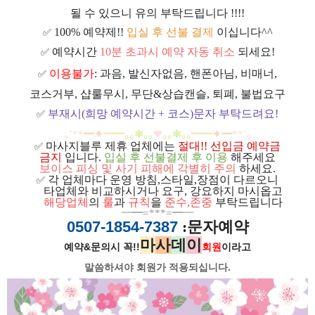
될 수 있으니 유의 부탁드립니다 !!!!
100% 예약제!!
입실 후 선불 결제
이십니다^^
✅
예약시간
10분 초과시 예약 자동 취소
되세요!
✅
이용불가
: 과음, 발신자없음, 핸폰아님, 비매너,
✅
코스거부, 샵룰무시, 무단&상습캔슬, 퇴폐, 불법요구
부재시(희망 예약시간 + 코스)문자 부탁드려요!
✅
｡
˚
**
━
✦
━
━
｡｡
✱｡｡
❤
｡｡
✱
｡｡
━
━
✦
━
**
˚
｡
마사지블루 제휴 업체에는
절대!! 선입금 예약금
✅
금지
입니다.
입실 후 선불결제 후 이용
해주세요
보이스 피싱 및 사기 피해에 각별히 주의
하세요.
각 업체마다 운영 방침,스타일,장점이 다르오니
✅
ㅡ
타업체와 비교하시거나 요구, 강요하지 마시옵고
ㅡ
해당업체
의
룰
과
규칙
을
준
수
,
존중
부탁드립니다
━
━=***=━
━
0507-1854-7387
:문자예약
마
사
데
이
예약&문의시 꼭!!
회원
이라고
말씀하셔야 회원가
적용되십니다.