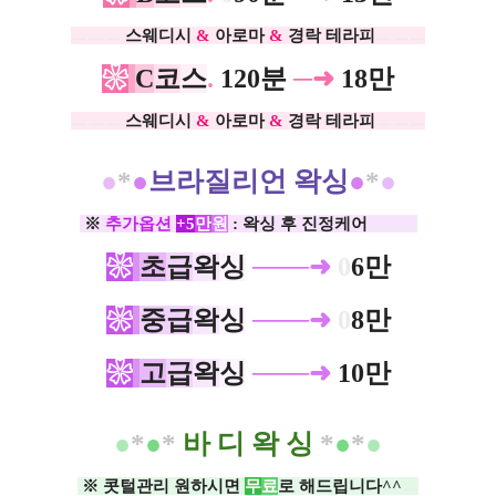
ㅡㅡㅡ.
스웨디시
&
아로마
&
경락 테라피
ㅡㅡㅡ
❀
C
코
스
.
120분
─➜
18만
ㅡㅡㅡ.
스웨디시
&
아로마
&
경락 테라피
ㅡㅡㅡ​
●
*
●
브라질리언 왁싱
●
*
●
.
※
추가옵션
+
5
만
원
: 왁싱 후 진정케어
ㅡㅡㅡ
❀
초
급
왁
싱
─
──➜
0
6만
❀
중급
왁
싱
─
──➜
0
8만
❀
고
급
왁
싱
─
──➜
10만
●
*
●
*
바 디 왁 싱
*
●
*
●
.
※ 콧털관리 원하시면
무
료
로 해드립니다^^
ㅡ