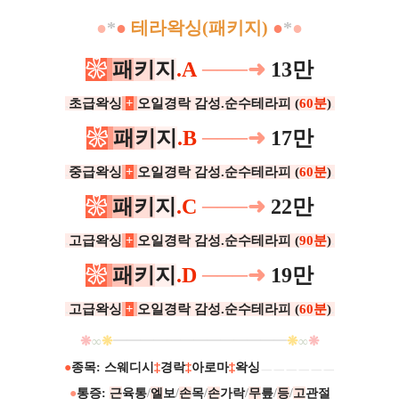
●
*
●
테라왁싱
(
패키지
)
●
*
●
❀
패
키
지
.A
──
─
➜
13만
.
초급왁싱
+
오일경락 감성.순수테라피 (
60분
)
.
❀
패
키
지
.B
──
─
➜
17만
.
중급왁싱
+
오일경락 감성.순수테라피 (
60분
)
.
❀
패
키
지
.C
──
─
➜
22만
.
고급왁싱
+
오일경락 감성.순수테라피 (
90분
)
.
❀
패
키
지
.D
──
─
➜
19만
.
고급왁싱
+
오일경락 감성.순수테라피 (
60분
)
.
❋
∞
❋
━
━
━
━
━
━
━
━
━
━
━
━
━
❋
∞
❋
●
종목: 스웨디시
‡
경락
‡
아로마
‡
왁싱
ㅡㅡㅡㅡㅡㅡ
●
통증:
근
육통
/
엘
보
/
손
목
/
손
가락
/
무
릎
/
등
/
고
관절