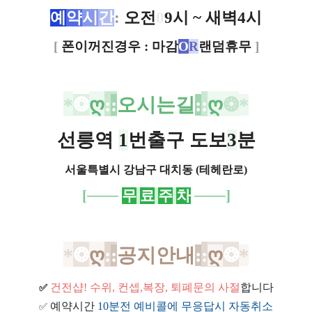
예
약
시
간
:
오전
0
9시 ~ 새벽4시
[
폰이꺼진경우 : 마감
O
R
랜덤휴무
]
*
❂
ღ
:
:
오시는길
:
:
ღ
❂
*
선릉역
1
번출구 도보
3
분
서울특별시 강남구 대치동 (테헤란로)
[
───
무
료
주
차
───
]
*
❂
ღ
:
:
공지안내
:
:
ღ
❂
*
건전샵
! 수위, 컨셉,복장, 퇴폐문의 사절
합니다
✅
예약시간
10분전 예비콜에 무응답시 자동취소
✅