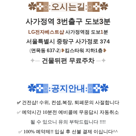
✿
✜
◌
:
오시는길
:
◌
✜
✿
사가정역
3
번출구 도보
3
분
LG전자베스트샵
사가정역점 도보
1
분
서울특별시 중랑구 사가정로 374
(
면목동 637-2
)
❥
킴스타워 지하1층
❥
✦─
건물뒤편 무료주차
─✦
✿
✜
◌
:
공지안내
:
◌
✜
✿
건전샵
! 수위, 컨셉,복장, 퇴폐문의 사절합니다
✅
예약시간 10분전 예비콜에 무응답시 자동취소
✅
될 수 있으니 유의 부탁드립니다 !!!!
100% 예약제!! 입실 후 선불 결제 이십니다^^
✅