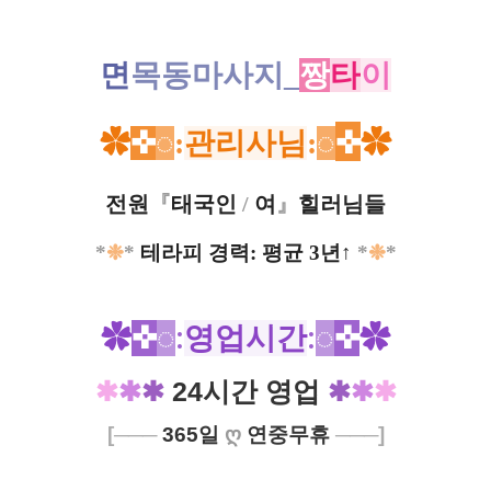
면
목동마사지_
짱
타
이
✿
✜
◌
:
관리사님
:
◌
✜
✿
전원
『
태국인
/
여
』
힐러님들
*
❉
*
테라피 경력: 평균 3년↑
*
❉
*
✿
✜
◌
:
영업시간
:
◌
✜
✿
✱
✱
✱
24시간 영업
✱
✱
✱
[───
365일
ღ
연중무휴
───]