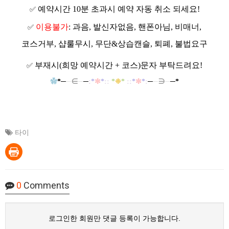
예약시간 10분 초과시 예약 자동 취소 되세요!
✅
이용불가
: 과음, 발신자없음, 핸폰아님, 비매너,
✅
코스거부, 샵룰무시, 무단&상습캔슬, 퇴폐, 불법요구
부재시(희망 예약시간 + 코스)문자 부탁드려요!
✅
✿
*
─
─
∈
─
─
:
*
✼
*
::
*
❉
*
::
*
✼
*
:
─
─
∋
─
─*
타이
0
Comments
로그인한 회원만 댓글 등록이 가능합니다.