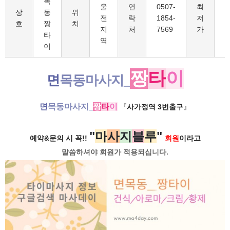
목
울
연
0507-
최
6
상
동
위
전
락
1854-
저
호
짱
치
지
처
7569
가
타
역
이
짱
타
이
면
목동마사지_
면
목동마사지_
짱
타
이
『
사가정역 3번출구
』
"
마
사
지
블
루
"
예약&문의 시 꼭!!
회원
이라고
말씀하셔야 회원가
적용되십니다.