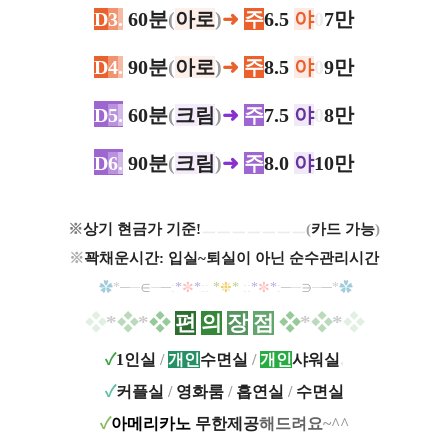
D
3
.
60분
(
아로
)
➜
주
6.5
야
0
7만
D
4
.
90분
(
아로
)
➜
주
8.5
야
0
9만
D
5
.
60분
(
크림
)
➜
주
7.5
야
0
8만
D
6
.
90분
(
크림
)
➜
주
8.0
야
10만
※
상기 현금가 기준!
ㅡㅡㅡㅡㅡㅡㅡ
(
카드 가능
)
※
꽉채운시간: 입실~퇴실이 아닌 순수관리시간
✿
─
─
∈
─
─
✼
❉
✼
─
─
∋
─
─
✿
*
:
*
*
::
*
*
::
*
*
:
*
❖
*
❖
*
❖
편
의
장
점
❖
*
❖
*
❖
✓
1인실
/
개인
수면실
/
개인
샤워실
.
✓
커플실
/
영화룸
/
흡연실
/
수면실
✓
아메리카노
무한제공
해드려요
~^^