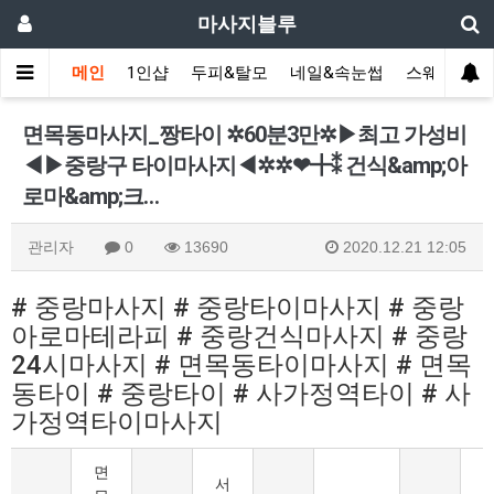
마사지블루
메인
1인샵
두피&탈모
네일&속눈썹
스웨디시(다
면목동마사지_짱타이 ✲60분3만✲▶최고 가성비
◀​▶중랑구 타이마사지◀✲✲❤╋⁑ 건식&amp;아
로마&amp;크…
관리자
0
13690
2020.12.21 12:05
# 중랑마사지 # 중랑타이마사지 # 중랑
아로마테라피 # 중랑건식마사지 # 중랑
24시마사지 # 면목동타이마사지 # 면목
동타이 # 중랑타이 # 사가정역타이 # 사
가정역타이마사지
면
서