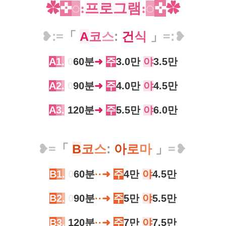
✿
✜
◌
:
프로그램
:
◌
✜
✿
❥
:
=
「
A
코
스
:
건
식
」
=
:
❥
A
1
.
0
60분
➜
주
3.0만
야
3.5만
A
2
.
0
90분
➜
주
4.0만
야
4.5만
A
3
.
120분
➜
주
5.5만
야
6.0만
❥
=
「
B
코
스
:
아
로
마
」
=
❥
B
1
.
0
60분
··➜
주
4만
야
4.5만
B
2
.
0
90분
··➜
주
5만
야
5.5만
B
3
.
120분
··➜
주
7만
야
7.5만