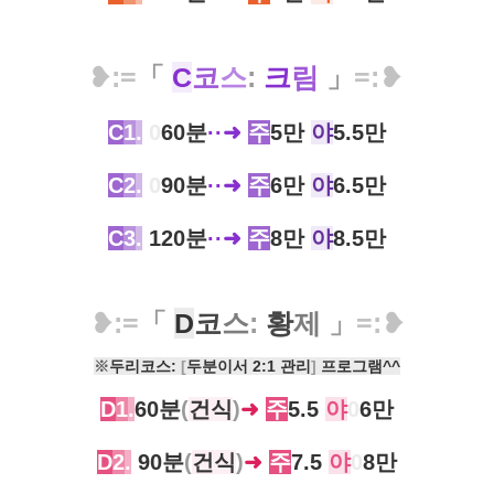
❥
:
=
「
C
코
스
:
크
림
」
=
:
❥
C
1
.
0
60분
··➜
주
5만
야
5.5만
C
2
.
0
90분
··➜
주
6만
야
6.5만
C
3
.
120분
··➜
주
8만
야
8.5만
❥
:
=
「
D
코
스
:
황
제
」
=
:
❥
※
두리코스:
[
두분이서 ​2:1 관리
]
프로그램^^
D
1
.
60분
(
건식
)
➜
주
5.5
야
0
6만
D
2
.
90분
(
건식
)
➜
주
7.5
야
0
8만