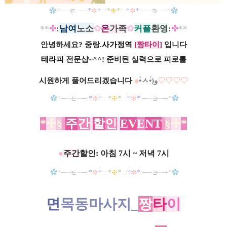
✿
─
─
∈
─
─
✼
❉
✼
─
─
∋
─
─
✿
*
:
*
*
::
*
*
::
*
*
:
*
**
✣
:
남여
노소
✿
온
가족
✿
커플
환영
:
✣
**
안녕하세요? 중랑.
사가정역
[
짱타이
]
입니다
테라피
전문샵~^^ ! 준비된 실력으로 피로를
시원하게 풀어드리겠습니다
๑
•̀ㅅ•́)و
♡
♡
♡
♡
✿
─
─
∈
─
─
✼
❉
✼
─
─
∋
─
─
✿
*
:
*
*
::
*
*
::
*
*
:
*
*
✢
§
주
간
할
인
E
V
E
N
T
§
✢
*
●
주간
할인: 아침 7시 ~ 저녁 7시
✿
─
─
∈
─
─
✼
❉
✼
─
─
∋
─
─
✿
*
:
*
*
::
*
*
::
*
*
:
*
면
목동마사지_
짱
타
이