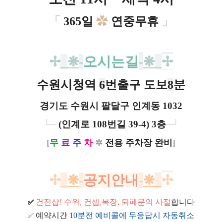
「
365일
✿
연중무휴
」
✢
_
❋
-
오시는길
-
❋
_
✢
수원시청역
6
번출구 도보
8
분
경기도 수원시 팔달구 인계동 1032
└─
(인계로 108번길 39-4) 3층
─┘
[
무
료
주
차
✲
전용 주차장 완비
]
✢
_
❋
-
공지안내
-
❋
_
✢
건전샵
! 수위, 컨셉,복장, 퇴폐문의 사절
합니다
✅
예약시간
10분전 예비콜에 무응답시 자동취소
✅