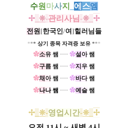
수
원
마
사
지
_
에
스
엠
✢
_
❋
-
관리사님
-
❋
_
✢
전
원
[
한국인
/
여
]
힐러님들
*
*
*
상기 종목 자격증 보유
*
*
*
✿
소
유
쌤
····
✿
설
아
쌤
✿
구
름
쌤
····
✿
지
우
쌤
✿
채
아
쌤
····
✿
바
다
쌤
✿
나
나
쌤
····
✿
예
슬
쌤
✢
_
❋
-
영업시간
-
❋
_
✢
오전 11시 ~ 새벽 4시