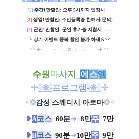
[1]
주간
1만할인: 오후 5시까지 입장시
.ㅡ
[2]
생일
1만할인: 주민등록증 한해서
(
문의
)
[3]
군인
1만할인: 군인 휴가증 지참시
​ ㅡㅡ
​└
상기 이벤트
중복
할인
불가
하세요><
**
:
✢
:
─
─
─∽----
‡‡
✲
‡‡
----
∽
─
─
─
:
✢
:
*
*
수
원
마
사
지
_
에
스
엠
✢
_
❋
-
프로그램
-
❋
_
✢
✧
❂
감성
/
스웨디시
/
아로마
❂
✧
❥
A
코
스
0
60분
➜
0
8만
주
0
7만
❥
B
코
스
0
90분
➜
10만
주
0
9만