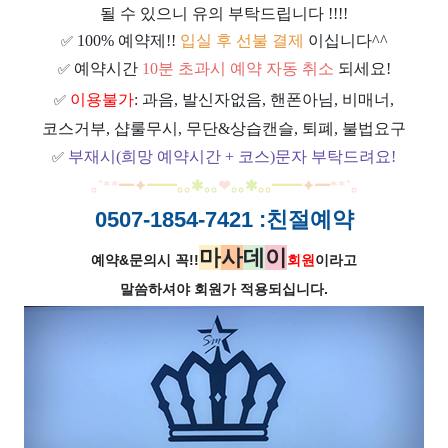
될 수 있으니 유의 부탁드립니다 !!!!
100% 예약제!!
입실 후 선불 결제
이십니다^^
✅
예약시간
10분 초과시 예약 자동 취소
되세요!
✅
이용불가
: 과음, 발신자없음, 핸폰아님, 비매너,
✅
코스거부, 샵룰무시, 무단&상습캔슬, 퇴폐, 불법요구
부재시(희망 예약시간 + 코스)문자 부탁드려요!
✅
｡
˚
**
━
✦
━
━
｡｡
✱｡｡
❤
｡｡
✱
｡｡
━
━
✦
━
**
˚
｡
0507-1854-7421
:친절예약
마
사
데
이
예약&문의시 꼭!!
회원
이라고
말씀하셔야 회원가
적용되십니다.