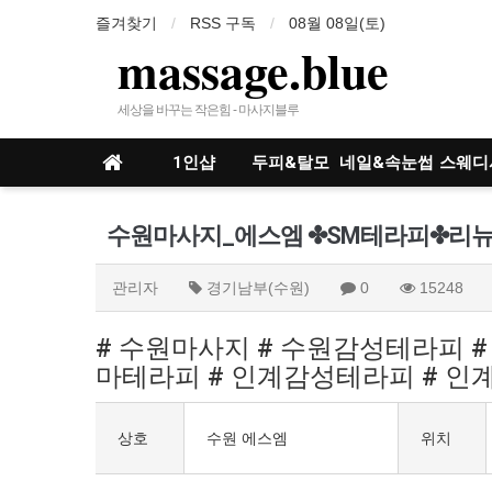
즐겨찾기
RSS 구독
08월 08일(토)
massage.blue
세상을 바꾸는 작은힘 - 마사지블루
1인샵
두피&탈모
네일&속눈썹
스웨디
인샵
수원마사지_에스엠 ✤SM테라피✤리뉴얼
관리자
경기남부(수원)
0
15248
# 수원마사지 # 수원감성테라피 
마테라피 # 인계감성테라피 # 인
상호
수원 에스엠
위치