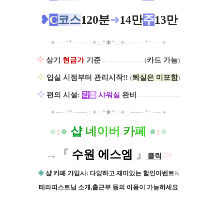
❥
C
코
스
120분
➜
14만
주
13만
✦
─
─
**
─
──
::
✦
::
*
✶
*
::
✦
::
─
─
─
**
─
─
✦
❖
상기
현금가
기준
ㅡㅡㅡㅡㅡㅡ
(
카드 가능
)
❖
입실 시점부터 관리시작!!
(
퇴실은 미포함
)
❖
편의 시설:
각
룸
샤워실
완비
ㅡㅡㅡㅡㅡㅡ
✦
─
─
**
─
──
::
✦
::
*
✶
*
::
✦
::
─
─
─
**
─
─
✦
●
:
●
샵
네
이
버
카
페
●
:
●
→『
수원 에스엠
』
클릭
♡
!
◈
샵 카페 가입시: 다양하고 재미있는 할인이벤트
&
테
라피스트님 소개,출근부 등의 이용이 가능하세요