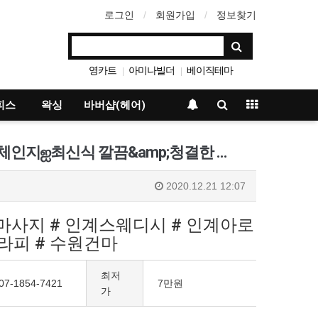
로그인
회원가입
정보찾기
영카트
아미나빌더
베이직테마
|
|
그누보드
|
피스
왁싱
바버샵(헤어)
인지ஐ최신식 깔끔&amp;청결한 …
2020.12.21 12:07
마사지 # 인계스웨디시 # 인계아로
라피 # 수원건마
최저
07-1854-7421
7만원
가