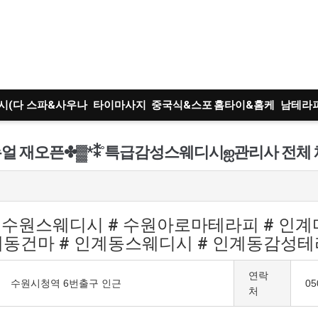
시(다
스파&사우나
타이마사지
중국식&스포
홈타이&홈케
남테라
)
츠
어
트
 재오픈✤▓*⁑​˚특급감성스웨디시ஐ관리사 전체 체
# 수원스웨디시 # 수원아로마테라피 # 인계
계동건마 # 인계동스웨디시 # 인계동감성테
연락
수원시청역 6번출구 인근
05
처