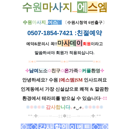
수
원
마
사
지
_
에
스
엠
수
원
마
사
지
_
에
스
엠
〔
수원시청역 6번출구
〕
0507-1854-7421
:친절예약
마
사
데
이
예약&문의시 꼭!!
회원
이라고
말씀하셔야 회원가
적용되십니다.
∞●∞
━
━
━
━
━━
∞●∞
━━
━
━
━
━
∞●∞
✣
남여
노소
✿
친구
✿
온
가족
✿
커플
환영
✣
안녕하세요? 수원
[에스엠]
SM
인사드려요
인계동에서 가장 신설샵으로 쾌적 &
깔끔한
환경에서
테라피를 받으실 수 있습니다
~!!!
감
사
합
니
다
｡
◕‿◕
｡
❊
❊
❊
❊
❊
❊
❊
❊
❊
❊
**
:
✢
:
─
─
─∽----
‡‡
✲
‡‡
----
∽
─
─
─
:
✢
:
*
*
◇
:
◇
감
사
할
인
이
벤
트
◇
:
◇