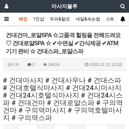
마사지블루
메인
1인샵
두피&탈모
네일&속눈썹
스웨디시(다
건대건마_로얄SPA ☆고품격 힐링을 전해드려요
♡ 건대로얄SPA ☆ ✔수면실 ✔간식제공 ✔ATM
기기 완비 ☆ 건대스파_로얄스파
관리자
0
15616
2020.12.21 12:03
# 건대마사지 # 건대사우나 # 건대스파
# 건대호텔식마사지 # 건대24시마사지
# 건대24시호텔식마사지 # 건대24시스
파 # 건대건마 # 건대로얄스파 # 구의역
건마 # 구의역마사지 # 구의역호텔마사
지 # 구의역스파