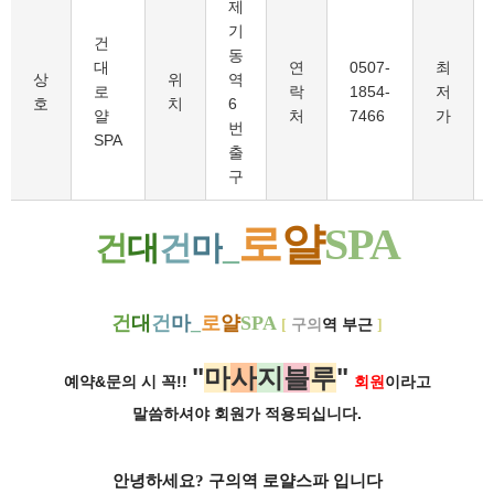
제
기
건
동
대
연
0507-
최
상
위
역
로
락
1854-
저
호
치
6
얄
처
7466
가
번
SPA
출
구
로
얄
SPA
건
대
건
마
_
건
대
건
마
_
로
얄
SPA
[
구의
역 부근
]
"
마
사
지
블
루
"
예약&문의 시 꼭!!
회원
이라고
말씀하셔야 회원가
적용되십니다.
안녕하세요? 구의역 로얄스파
입니다