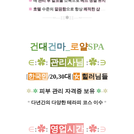
※
매
관리
후
알코올
소독으로
베드
청결
유지
※
호텔
수준의
깔끔함
으로 항상
쾌적한
샵
.
ㅡ
─
─
─∽---
‡‡
✲
‡‡
---
∽
─
─
─
건
대
건
마
_
로
얄
SPA
∈
:
✿
:
관
리
사
님
:
✿
:
∋
[
한
국
인
/
20,30대
]
女
힐
러
님
들
✲-
✲
피부 관리 자격증 보유
✲
-✲
*
다년간의 다양한 테라피 코스 이수
*
∈
:
✿
:
영
업
시
간
:
✿
:
∋