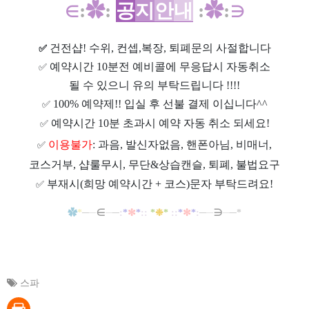
∈
:
✿
:
공
지
안
내
:
✿
:
∋
건전샵
! 수위, 컨셉,복장, 퇴폐문의 사절합니다
✅
예약시간 10분전 예비콜에 무응답시 자동취소
✅
될 수 있으니 유의 부탁드립니다 !!!!
100% 예약제!! 입실 후 선불 결제 이십니다^^
✅
예약시간 10분 초과시 예약 자동 취소 되세요!
✅
이용불가
: 과음, 발신자없음, 핸폰아님, 비매너,
✅
코스거부, 샵룰무시, 무단&상습캔슬, 퇴폐, 불법요구
부재시(희망 예약시간 + 코스)문자 부탁드려요!
✅
✿
*
─
─
∈
─
─
:
*
✼
*
::
*
❉
*
::
*
✼
*
:
─
─
∋
─
─*
스파