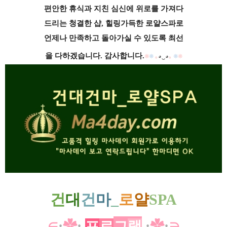
편안한 휴식과 지친 심신에 위로를 가져다
드리는 청결한 샵, 힐링가득한 로얄스파로
언제나 만족하고 돌아가실 수 있도록 최선
을 다하겠습니다. 감사합니다.
❊
❊
｡
◕‿◕
｡
❊
❊
건
대
건
마
_
로
얄
SPA
∈
:
✿
:
프
로
그
램
:
✿
:
∋