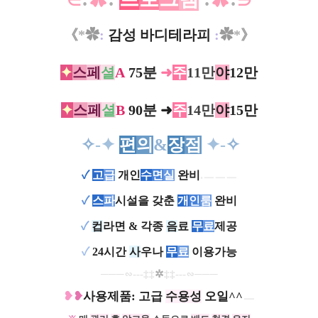
《
*
✿
:
감성 바디테라피
:
✿
*
》
✦
스
페
셜
A
75분
➜
주
11만
야
12만
✦
스
페
셜
B
90분
➜
주
14만
야
15만
✧
-✦
편
의
&
장
점
✦-
✧
✓
고
급
개인
수
면
실
완비
.ㅡㅡㅡ
✓
스
파
시설을 갖춘
개
인
룸
완비
✓
컵
라면 & 각종
음
료
무
료
제공
✓
24시간
사
우나
무
료
이용가능​​
─
─
─∽---
‡‡
✲
‡‡
---
∽
─
─
─
❥
❥
사용제품: 고급
수용성
오일^^
ㅡ