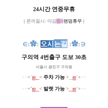
24시간 연중무휴
[
폰꺼질시: 마감
O
R
랜덤휴무
]
∈
:
✿
:
오
시
는
길
:
✿
:
∋
구의역 4번출구 도보 30초
서울시 광진구 구의동
++
+
˚
ஐ
​
<
주차 가능
>
ஐ
˚
+
++
++
+
˚
ஐ
​
<
발렛 가능
>
ஐ
˚
+
++