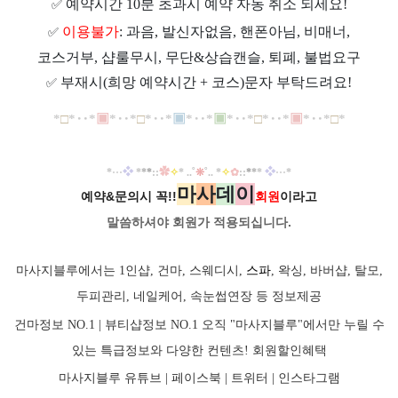
예약시간 10분 초과시 예약 자동 취소 되세요!
✅
이용불가
: 과음, 발신자없음, 핸폰아님, 비매너,
✅
코스거부, 샵룰무시, 무단&상습캔슬, 퇴폐, 불법요구
부재시(희망 예약시간 + 코스)문자 부탁드려요!
✅
*
□
*
‥
*
▣
*
‥*
□
*
‥
*
▣
*
‥
*
▣
*
‥*
□
*
‥*
▣
*
‥
*
□
*
*
···
❖
*
*
*
::
✿
✧
* ..
˚
❊
˚
.. *
✧
✿
::
*
*
*
❖
···
*
마
사
데
이
예약&문의시 꼭!!
회원
이라고
말씀하셔야 회원가
적용되십니다.
마사지블루에서는 1인샵, 건마, 스웨디시,
스파
, 왁싱, 바버샵, 탈모,
두피관리, 네일케어, 속눈썹연장 등 정보제공
건마정보 NO.1 | 뷰티샵정보 NO.1 오직 "마사지블루"에서만 누릴 수
있는 특급정보와 다양한 컨텐츠! 회원할인혜택
마사지블루 유튜브 |
페이스북
| 트위터 |
인스타그램