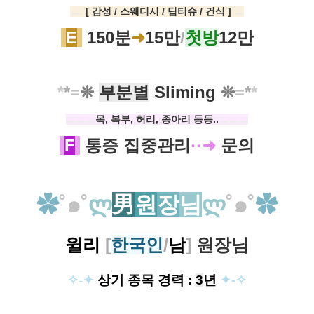
ㅡ.
[ 감성 / 스웨디시 / 딥티슈 /
건식 ]
ㅡ
E
150분
➜
15만
/
첫
방
12만
*
*
=
❊
부분별
Sliming
❊
=
*
*
ㅡㅡㅡ
목, 복부, 허리, 종아리 등등..
ㅡㅡㅡ
F
통증 집중관리
··
➜
문의
✿
˚
๑
˚
ლ
男
원
장
님
ლ
˚
๑˚
✿
윌리
[
한국인
/
남
]
원장님
✧-✦
상기 종목
경력
:
3
년
✦-
✧