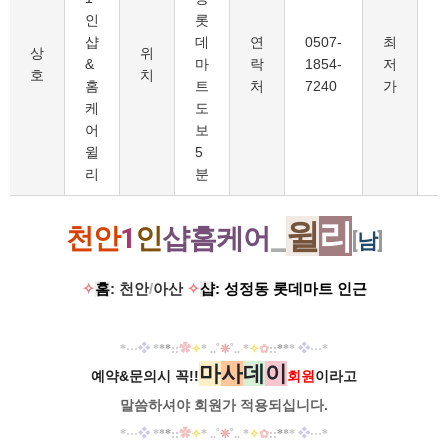
인
롯
샵
데
연
0507-
최
7
상
위
&
마
락
1854-
저
호
치
홈
트
처
7240
가
케
도
어
보
윌
5
리
분
_
윌
리
천안
1
인
샵홈케어
[
남
]
✧
홈
: 천안
/
아산
✧
샵
: 성정동 롯데마트 인근
*
···
❖
*
*
*
::
✿
✧
* ..
˚
❊
˚
.. *
✧
✿
::
*
*
*
❖
···
*
마
사
데
이
예약&문의시 꼭!!
회원
이라고
말씀하셔야 회원가
적용되십니다.
*
···
❖
*
*
*
::
✿
✧
* ..
˚
❊
˚
.. *
✧
✿
::
*
*
*
❖
···
*