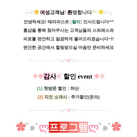
┌
─
::
✿
여
성
고객님
!
환
영
합니다
^^
✿
::
─
┐
안녕하세요! 테라피스트
[
윌리
]
인사드립니다^^
홈샵을 통해 찾아주시는 고객님들의 스트레스와
피로를 편안하고 말끔하게 풀어드리겠습니다~!!
편안한 공간에서 힐링받으실 마음만 준비하세요
·
·
·
·
·
·
·
·
·
·
·
·
·
·
·
·
·
·
·
·​
*
∞
*
❋
*
∞
*
·
·
·
·
·
·
·
·
·
·
·
·
·
·
·
·
·
·
·
·
✱
✱
감
사
✶
할인
event
✱
✱
[1]
첫방문
할인 : 하단
ㅡㅡㅡㅡㅡ
[
2
]
지인 소개시
: 추가할인(문의)
·
·
·
·
·
·
·
·
·
·
·
·
·
·
·
·
·
·
·
·​
*
∞
*
❋
*
∞
*
·
·
·
·
·
·
·
·
·
·
·
·
·
·
·
·
·
·
·
·
✿
˚
๑˚
ლ
프
로
그
램
ლ
˚
๑
˚
✿