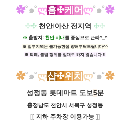
✿
˚
๑˚
ლ
홈
​​✣
케
어
ლ
˚
๑˚
✿
✣
✣
천안
/
아산 전지역
✣
✣
※
출발지:
천안 시내
를 중심으로 관리^_^
※ 일부지역은 불가능한점 양해부탁드립니다^^
※ 퇴폐, 불법 행위를 절대로 하지 않습니다​ !!
✿
˚
๑˚
ლ
샵
✣
위
치
ლ
˚
๑˚
✿
성정동 롯데마트 도보
5
분
충정남도 천안시 서북구 성정동
[
[
지하 주차장 이용가능
]
]