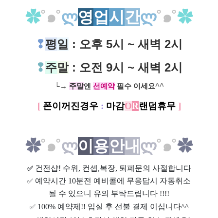
✿
˚
๑˚
ლ
영
업
시
간
ლ
˚
๑˚
✿
❢
평
일
: 오후 5시 ~ 새벽 2시
❢
주
말
: 오전 9시 ~ 새벽 2시
└→ ​
주말
엔
선
예약
필수 이세요
^^
[
폰이꺼진경우
:
마감
O
R
랜덤휴무
]
✿
˚
๑˚
ლ
이
용
안
내
ლ
˚
๑˚
✿
건전샵
! 수위, 컨셉,복장, 퇴폐문의 사절합니다
✅
예약시간 10분전 예비콜에 무응답시 자동취소
✅
될 수 있으니 유의 부탁드립니다 !!!!
100% 예약제!! 입실 후 선불 결제 이십니다^^
✅