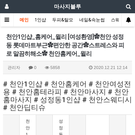
마사지블루
메인
1인샵
두피&탈모
네일&속눈썹
스웨디시(다
천안1인샵_홈케어_윌리 [여성환영]✿천안 성정
동 롯데마트부근✿편안한 공간✿스트레스와 피
로 말끔히해소✿ 천안홈케어_윌리
관리자
0
5858
2020.12.21 12:14
# 천안1인샵 # 천안홈케어 # 천안여성전
용 # 천안홈테라피 # 천안마사지 # 천안
홈마사지 # 성정동1인샵 # 천안스웨디시
# 천안딥티슈
천
성
안
정
1
동