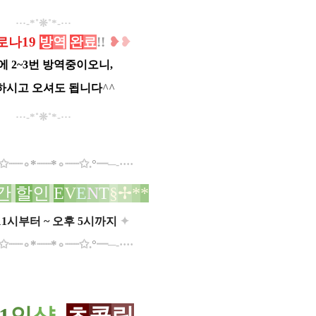
···-*˚❊˚*-···
로나19
방
역
완
료
!!
❥
❥
에 2~3번 방역중이오니,
하시고 오셔도 됩니다
^^
···-*˚❊˚*-···
✩
┈┈
∘
*
┈┈
*
∘
┈┈
✩
.
°​
━─-····
간
할
인
E
V
E
N
T
§
✢
*
*​
11시부터 ~ 오후 5시까지
✦
✩
┈┈
∘
*
┈┈
*
∘
┈┈
✩
.
°​
━─-····