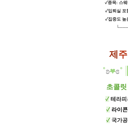
✓종목: 스
✓입퇴실 포
✓집중도 높은
└───
제
주
​˚
ʚ
♥
ɞ
˚
초콜릿
✓
테라피
✓
라이콘
✓
국가공