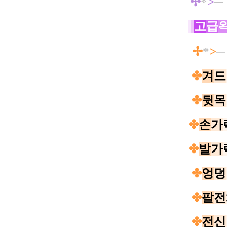
✢
*
>
─
고
급
✢
*
>
✤
겨
드
✤
뒷
목
✤
손
가
✤
발
가
✤
엉
덩
✤
팔
전
✤
전
신