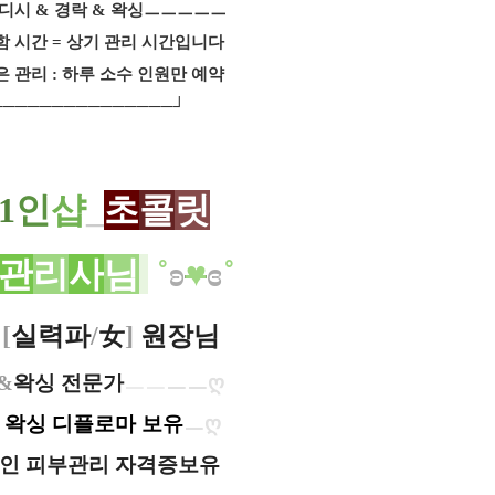
웨디시 & 경락 & 왁싱ㅡㅡㅡㅡㅡ
함 시간 = 상기 관리 시간입니다
 관리 : 하루 소수 인원만 예약
──────────────┘
1
인
샵
_
초
콜
릿
관
리
사
님
˚
ʚ
♥
ɞ
˚
[
실력파
/
女
]
원장님
&
왁싱 전문가
ㅡㅡ
ㅡㅡ
ღ
 왁싱 디플로마 보유
ㅡ
ღ
인 피부관리 자격증보유