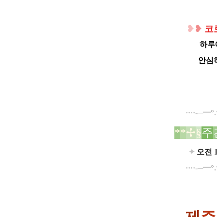
❥
❥
코
하루
안심
°
.
····-─━
*
*
✢
§
주
✦
오전 
°
.
····-─━