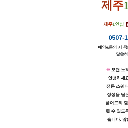
제
주
제
주
1
인
샵
_
0507-1
예약&문의 시 꼭!
말씀하
❊
오랜 노
안녕하세
정통 스웨디
정성을 담은
풀어드려 
퇼 수 있도
습니다. 