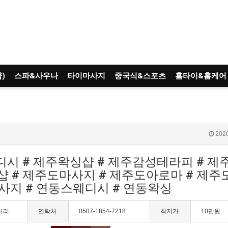
)
스파&사우나
타이마사지
중국식&스포츠
홈타이&홈케어
2020
웨디시 # 제주왁싱샵 # 제주감성테라피 # 
샵 # 제주도마사지 # 제주도아로마 # 제
마사지 # 연동스웨디시 # 연동왁싱
거리
연락처
0507-1854-7218
최저가
10만원