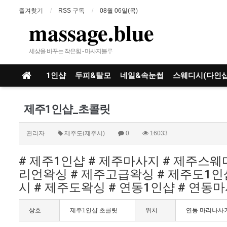
즐겨찾기
RSS 구독
08월 06일(목)
massage.blue
세상을 바꾸는 작은힘 - 마사지블루
1인샵
두피&탈모
네일&속눈썹
스웨디시(다인샵
제주1인샵_초콜릿
관리자
제주도(제주시)
0
16033
# 제주1인샵 # 제주마사지 # 제주스
리언왁싱 # 제주고급왁싱 # 제주도1인
시 # 제주도왁싱 # 연동1인샵 # 연동
상호
제주1인샵 초콜릿
위치
연동 마리나사