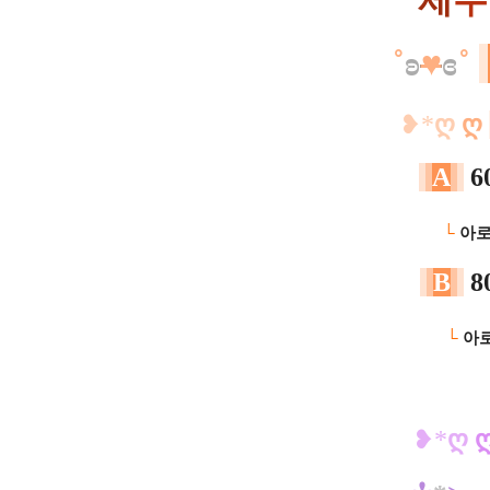
제
주
˚
ʚ
♥
ɞ
˚
​❥*
ღ
ღ
A
6
ㅡㅡ
└
아로
B
8
ㅡㅡ
└
아로
​❥*
ღ