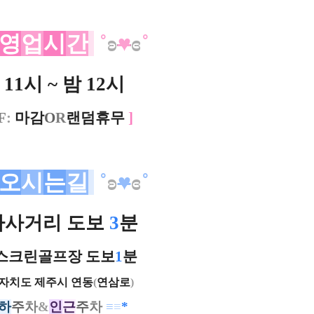
영
업
시
간
˚
ʚ
♥
ɞ
˚
11시 ~ 밤 12시
F
:
마감
O
R
랜덤휴무
]
오
시
는
길
˚
ʚ
♥
ɞ
˚
나사거리 도보
3
분
스크린골프장 도보
1
분
자치도 제주시 연동
(
연삼로
)
하
주
차
&
인
근
주
차
≡
≡
*