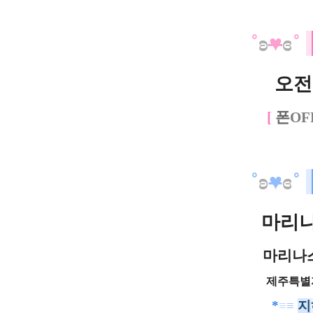
˚
ʚ
♥
ɞ
˚
오전 
[
폰
O
F
˚
ʚ
♥
ɞ
˚
마리
마리나
제주특별
*
≡
≡
지