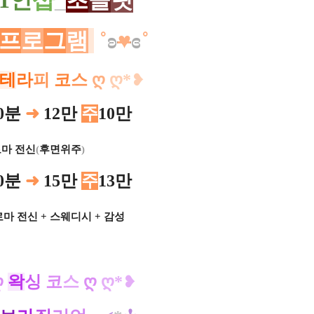
1
인
샵
_
초
콜
릿
프
로
그
램
˚
ʚ
♥
ɞ
˚
테
라
피
코
스
ღ
ღ*
​❥
0분
➜
12만
주
10만
마 전신
(
후면위주
)
ㅡㅡㅡㅡㅡ
0분
➜
15만
주
13만
마 전신 + 스웨디시 + 감성
ㅡ
​
ღ
왁
싱
코
스
ღ
ღ*
​❥