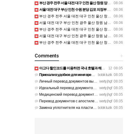
부산 경주 전주 서울 대전 대구 인천 울산 창원 양산 포항 천안 평택 용인 고양 성남 수원 일수, 미용학원, 가족사진, 점집, 한복대여, 독학재수학원, 재회부적 정보
08.06
서울 대전 대구 부산 인천 수원 분당 김포 의정부 일산 청주 파주 하남 광주 구미 군포 부천 양산 창원 등 전국 흥신소 탐정사무소 정보
08.06
부산 경주 전주 서울 대전 대구 인천 울산 창원 양산 포항 천안 평택 용인 고양 성남 수원 일수, 미용학원, 가족사진, 점집, 한복대여, 독학재수학원, 재회부적 정보
08.06
서울 대전 대구 부산 인천 광주 울산 창원 남양주 이혼전문변호사 정보
08.06
부산 경주 전주 서울 대전 대구 인천 울산 창원 양산 포항 천안 평택 용인 고양 성남 수원 일수, 미용학원, 가족사진, 점집, 한복대여, 독학재수학원, 재회부적 정보
08.06
서울 대전 대구 부산 인천 광주 울산 창원 남양주 이혼전문변호사 정보
08.06
부산 경주 전주 서울 대전 대구 인천 울산 창원 양산 포항 천안 평택 용인 고양 성남 수원 일수, 미용학원, 가족사진, 점집, 한복대여, 독학재수학원, 재회부적 정보
08.06
Comments
+
아고다 할인코드를 이용하면 국내 호텔과 해외 숙소를 예약할 때 숙박비를 더욱 알뜰하게 줄일 수 있습니다. 현…
12
08.05
Приехали в удобное для меня время после работы, спасибо за г…
bobik tuzik
08.05
Личный перевод документов выполнили без помарок и опечаток. …
werty jhgf
08.05
Идеальный перевод документов для участия в международном тен…
werty jhgf
08.05
Медицинский перевод документов по онкологии сделали без ошиб…
werty jhgf
08.05
Перевод документов с апостилем отдали ровно в срок, без пуст…
werty jhgf
08.05
Замена уплотнителя на пластиковых окнах на балконе решила пр…
bobik tuzik
08.05