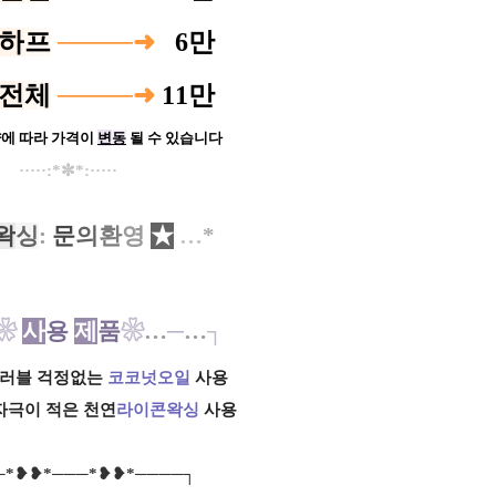
하
프
────➜
0
6만
전
체
────➜
11만
양에 따라 가격이
변
동
될 수 있습니다
···​​··:*✼*:·····
왁
싱
:
문
의
환
영
★
​
…
*
❀
사
용
제
품
❀
…
─
…
┐
트러블 걱정없는
코코넛오일
사용
-
자극이 적은 천연
라이콘왁싱
사용
*❥❥*───*❥❥*────┐​