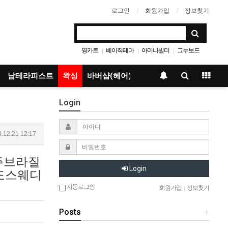
로그인
회원가입
정보찾기
영카트
베이직테마
아미나빌더
그누보드
|
|
|
남테라피스트
왁싱
바버샵(헤어)
Login
.12.21 12:17
제주브라질
Login
주도스웨디
자동로그인
회원가입
|
정보찾기
Posts
+