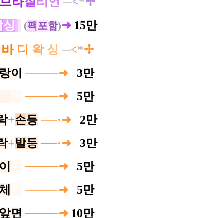
브
라
질
리언
─
<
*
✢
왁
싱
➜
15만
(
팩
포
함
)
─
바
디
왁
싱
─
<
*
✢
랑
이
────➜
0
3만
ㅡ
ㅡ
────➜
0
5만
락
+
손
등
──·➜
0
2만
락
+
발
등
──·➜
0
3만
이
ㅡ
────➜
0
5만
체
ㅡ
────➜
0
5만
앞
면
────➜
10만