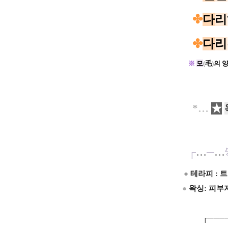
✤
다
리
✤
다
리
※
모
(
毛
)
의 
*
…
★
┌
…
─
…
●
테라피 : 
●
왁싱: 피부
┌────