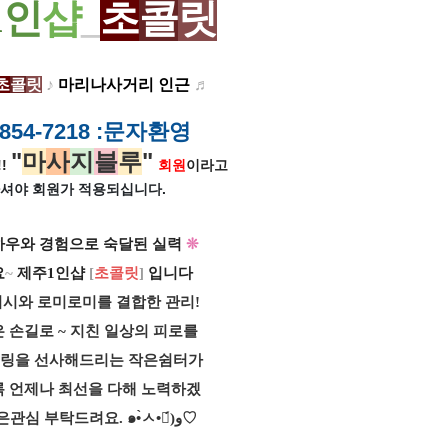
1
인
샵
_
초
콜
릿
초
콜
릿
♪
마리나사거리 인근
♬
854-7218
:문자환영
"
마
사
지
블
루
"
!
회원
이라고
셔야 회원가
적용되십니다.
하우와 경험으로 숙달된 실력
❊
요
~
제주1인샵
[
초콜릿
]
입니다
시와 로미로미를 결합한 관리!
 손길로 ~ 지친 일상의 피로를
힐링을 선사해드리는 작은쉼터가
록 언제나 최선을 다해 노력하겠
많은관심 부탁드려요.
๑•̀ㅅ•๑́)و♡