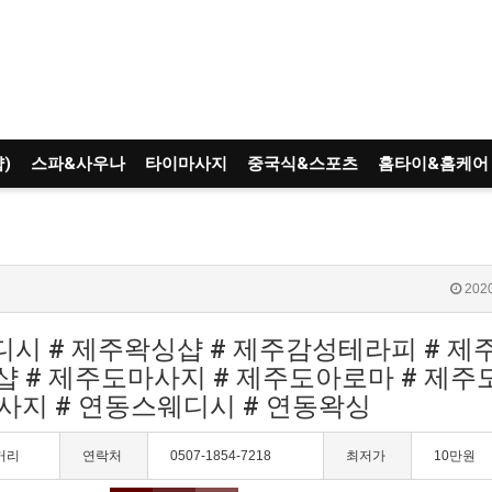
)
스파&사우나
타이마사지
중국식&스포츠
홈타이&홈케어
2020
웨디시 # 제주왁싱샵 # 제주감성테라피 # 
샵 # 제주도마사지 # 제주도아로마 # 제
마사지 # 연동스웨디시 # 연동왁싱
거리
연락처
0507-1854-7218
최저가
10만원