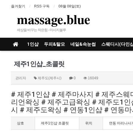
즐겨찾기
RSS 구독
08월 08일(토)
massage.blue
세상을 바꾸는 작은힘 - 마사지블루
1인샵
두피&탈모
네일&속눈썹
스웨디시(다인샵
제주1인샵_초콜릿
관리자
제주도(제주시)
0
16049
# 제주1인샵 # 제주마사지 # 제주스
리언왁싱 # 제주고급왁싱 # 제주도1인
시 # 제주도왁싱 # 연동1인샵 # 연동
상호
제주1인샵 초콜릿
위치
연동 마리나사