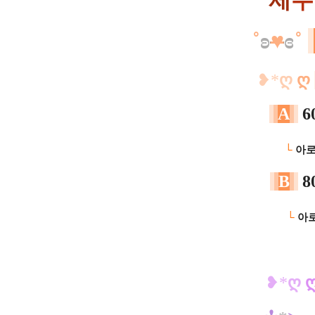
제
주
˚
ʚ
♥
ɞ
˚
​❥*
ღ
ღ
A
6
ㅡㅡ
└
아로
B
8
ㅡㅡ
└
아로
​❥*
ღ