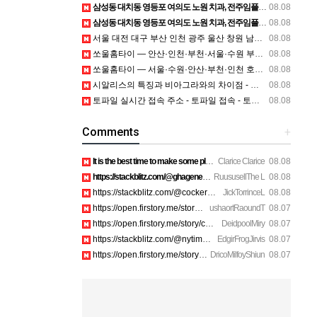
삼성동 대치동 영등포 여의도 노원 치과, 전주임플란트 대구정형외과 광주피부과 정보
08.08
삼성동 대치동 영등포 여의도 노원 치과, 전주임플란트 대구정형외과 광주피부과 정보
08.08
서울 대전 대구 부산 인천 광주 울산 창원 남양주 이혼전문변호사 정보
08.08
쏘울홈타이 — 안산·인천·부천·서울·수원 부드러운 방문 관리 안내
08.08
쏘울홈타이 — 서울·수원·안산·부천·인천 호텔·자택 홈케어 상담
08.08
시알리스의 특징과 비아그라와의 차이점 - 비아센터
08.08
토파일 실시간 접속 주소 - 토파일 접속 - 토파일 최신 현재 주소 - xhvkdlf
08.08
Comments
+
It is the best time to make some plans for the long run and …
Clarice Clarice
08.08
https://stackblitz.com/@ghagenes74/collections/what-happens-…
RuususellThe L
08.08
https://stackblitz.com/@cockerhanstartup/collections/help__-…
JickTorrinceL
08.08
https://open.firstory.me/story/cmsip2pjw1a3701z6ftwa1gpl htt…
ushaortRaoundT
08.07
https://open.firstory.me/story/cmsiqku8m17ah01yqc4c6208e htt…
DeidpoolMiry
08.07
https://stackblitz.com/@nytimes/collections/how-to-turn-off-…
EdgirFrogJirvis
08.07
https://open.firstory.me/story/cmsiozsiy17o601yk4yp1bpeu htt…
DricoMilfoyShiun
08.07