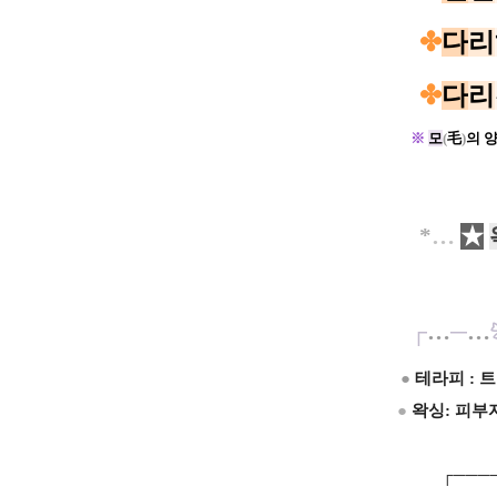
✤
다
리
✤
다
리
※
모
(
毛
)
의 
*
…
★
┌
…
─
…
●
테라피 : 
●
왁싱: 피부
┌────