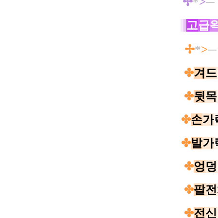
✢
*
>
─
고
급
✢
*
>
✤
겨
드
✤
뒷
목
✤
손
가
✤
발
가
✤
엉
덩
✤
팔
전
✤
전
신