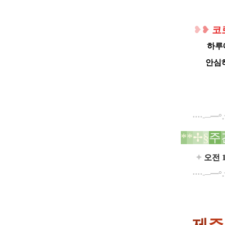
❥
❥
코
하루
안심
°
.
····-─━
*
*
✢
§
주
✦
오전 
°
.
····-─━