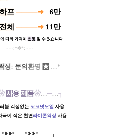
하
프
────➜
0
6만
전
체
────➜
11만
양에 따라 가격이
변
동
될 수 있습니다
···​​··:*✼*:·····
왁
싱
:
문
의
환
영
★
​
…
*
❀
사
용
제
품
❀
…
─
…
┐
트러블 걱정없는
코코넛오일
사용
-
자극이 적은 천연
라이콘왁싱
사용
*❥❥*───*❥❥*────┐​