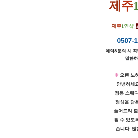
제
주
제
주
1
인
샵
_
0507-1
예약&문의 시 꼭!
말씀하
❊
오랜 노
안녕하세
정통 스웨디
정성을 담은
풀어드려 
퇼 수 있도
습니다. 