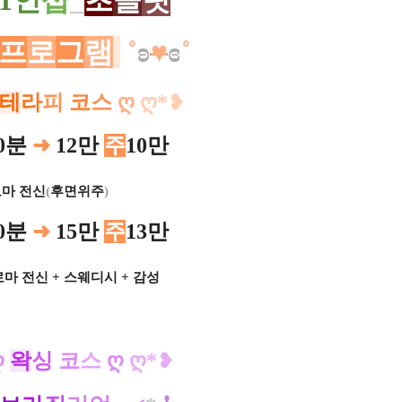
1
인
샵
_
초
콜
릿
프
로
그
램
˚
ʚ
♥
ɞ
˚
테
라
피
코
스
ღ
ღ*
​❥
0분
➜
12만
주
10만
마 전신
(
후면위주
)
ㅡㅡㅡㅡㅡ
0분
➜
15만
주
13만
마 전신 + 스웨디시 + 감성
ㅡ
​
ღ
왁
싱
코
스
ღ
ღ*
​❥