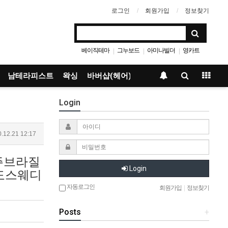
로그인
회원가입
정보찾기
베이직테마
그누보드
아미나빌더
영카트
|
|
|
남테라피스트
왁싱
바버샵(헤어)
Login
.12.21 12:17
제주브라질
Login
주도스웨디
자동로그인
회원가입
|
정보찾기
Posts
+