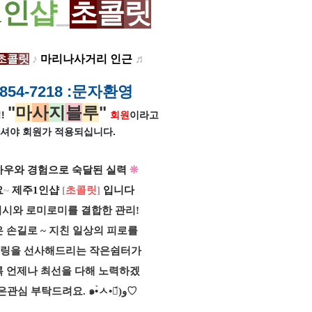
1
인
샵
_
초
콜
릿
초
콜
릿
♪
마리나사거리 인근
♬
854-7218
:문자환영
"
마
사
지
블
루
"
!
회원
이라고
셔야 회원가
적용되십니다.
하우와 경험으로 숙달된 실력
❊
요
~
제주1인샵
[
초콜릿
]
입니다
시와 로미로미를 결합한 관리!
 손길로 ~ 지친 일상의 피로를
힐링을 선사해드리는 작은쉼터가
록 언제나 최선을 다해 노력하겠
많은관심 부탁드려요.
๑•̀ㅅ•๑́)و♡