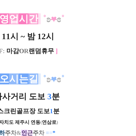
영
업
시
간
˚
ʚ
♥
ɞ
˚
11시 ~ 밤 12시
F
:
마감
O
R
랜덤휴무
]
오
시
는
길
˚
ʚ
♥
ɞ
˚
나사거리 도보
3
분
스크린골프장 도보
1
분
자치도 제주시 연동
(
연삼로
)
하
주
차
&
인
근
주
차
≡
≡
*