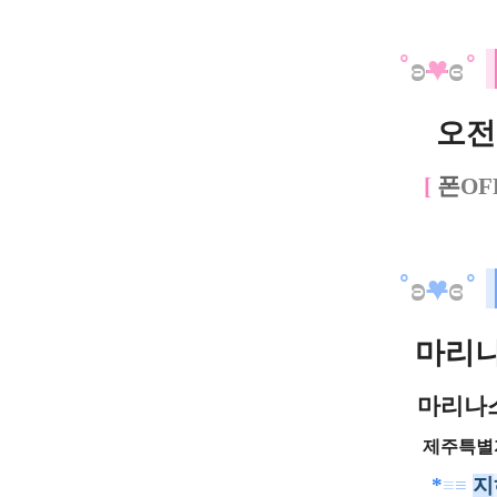
˚
ʚ
♥
ɞ
˚
오전 
[
폰
O
F
˚
ʚ
♥
ɞ
˚
마리
마리나
제주특별
*
≡
≡
지