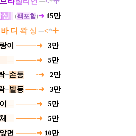
브
라
질
리언
─
<
*
✢
왁
싱
➜
15만
(
팩
포
함
)
─
바
디
왁
싱
─
<
*
✢
랑
이
────➜
0
3만
ㅡ
ㅡ
────➜
0
5만
락
+
손
등
──·➜
0
2만
락
+
발
등
──·➜
0
3만
이
ㅡ
────➜
0
5만
체
ㅡ
────➜
0
5만
앞
면
────➜
10만