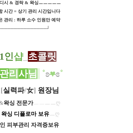
웨디시 & 경락 & 왁싱ㅡㅡㅡㅡㅡ
함 시간 = 상기 관리 시간입니다
 관리 : 하루 소수 인원만 예약
──────────────┘
1
인
샵
_
초
콜
릿
관
리
사
님
˚
ʚ
♥
ɞ
˚
[
실력파
/
女
]
원장님
&
왁싱 전문가
ㅡㅡ
ㅡㅡ
ღ
 왁싱 디플로마 보유
ㅡ
ღ
인 피부관리 자격증보유