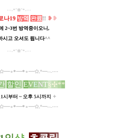
···-*˚❊˚*-···
로나19
방
역
완
료
!!
❥
❥
에 2~3번 방역중이오니,
하시고 오셔도 됩니다
^^
···-*˚❊˚*-···
✩
┈┈
∘
*
┈┈
*
∘
┈┈
✩
.
°​
━─-····
간
할
인
E
V
E
N
T
§
✢
*
*​
11시부터 ~ 오후 5시까지
✦
✩
┈┈
∘
*
┈┈
*
∘
┈┈
✩
.
°​
━─-····