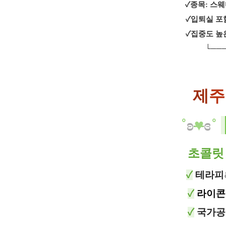
✓종목: 스
✓입퇴실 포
✓집중도 높은
└───
제
주
​˚
ʚ
♥
ɞ
˚
초콜릿
✓
테라피
✓
라이콘
✓
국가공