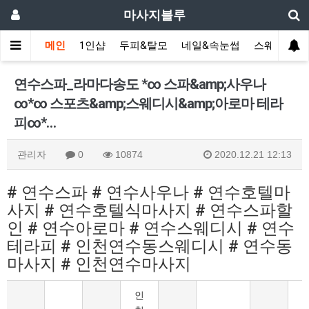
마사지블루
메인
1인샵
두피&탈모
네일&속눈썹
스웨디시(다
연수스파_라마다송도 *∞ 스파&amp;사우나
∞*∞ 스포츠&amp;스웨디시&amp;아로마 테라
피∞*…
관리자
0
10874
2020.12.21 12:13
# 연수스파 # 연수사우나 # 연수호텔마
사지 # 연수호텔식마사지 # 연수스파할
인 # 연수아로마 # 연수스웨디시 # 연수
테라피 # 인천연수동스웨디시 # 연수동
마사지 # 인천연수마사지
인