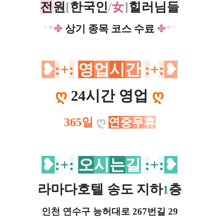
전
원
[
한국인
/
女
]
힐러님들
*
*
✤
상기 종목 코스 수료
✤
*
*
❥
:
+
:
영
업
시
간
:
+
:
❥
ღ
24시간 영업
ღ
365일
ღ
연
중
무
휴
❥
:
+
:
오
시
는
길
:
+
:
❥
라마다호텔 송도
지하
층
1
인천 연수구 능허대로 267번길 29