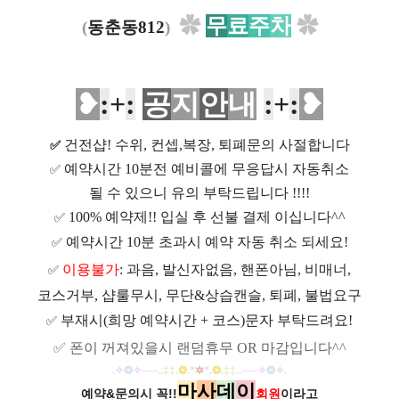
✿
무
료
주
차
✿
(
동춘동812
)
❥
:
+
:
공
지
안
내
:
+
:
❥
건전샵
! 수위, 컨셉,복장, 퇴폐문의 사절합니다
✅
예약시간 10분전 예비콜에 무응답시 자동취소
✅
될 수 있으니 유의 부탁드립니다 !!!!
100% 예약제!! 입실 후 선불 결제 이십니다^^
✅
예약시간 10분 초과시 예약 자동 취소 되세요!
✅
이용불가
: 과음, 발신자없음, 핸폰아님, 비매너,
✅
코스거부, 샵룰무시, 무단&상습캔슬, 퇴폐, 불법요구
부재시(희망 예약시간 + 코스)문자 부탁드려요!
✅
✅
폰이 꺼져있을시 랜덤휴무 OR 마감입니다^^
.
✧
❂
✧
──
..
‡‡
.
❂
.
*
✲
*
.
❂
.
‡‡
..
──
✧
❂
✧
.
마
사
데
이
예약&문의시 꼭!!
회원
이라고