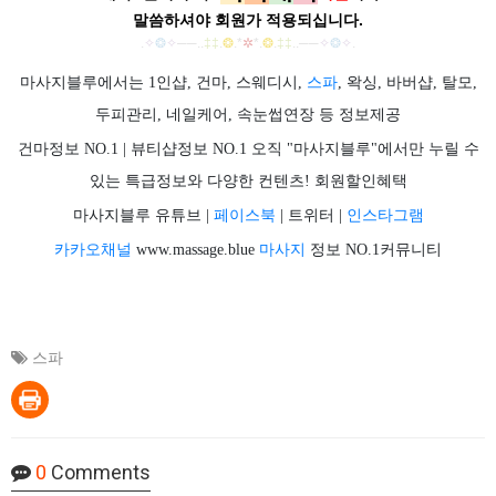
말씀하셔야 회원가
적용되십니다.
.
✧
❂
✧
──
..
‡‡
.
❂
.
*
✲
*
.
❂
.
‡‡
..
──
✧
❂
✧
.
마사지블루에서는 1인샵, 건마, 스웨디시,
스파
, 왁싱, 바버샵, 탈모,
두피관리, 네일케어, 속눈썹연장 등 정보제공
건마정보 NO.1 | 뷰티샵정보 NO.1 오직 "마사지블루"에서만 누릴 수
있는 특급정보와 다양한 컨텐츠! 회원할인혜택
마사지블루 유튜브 |
페이스북
| 트위터 |
인스타그램
카카오채널
www.massage.blue
마사지
정보 NO.1커뮤니티
스파
0
Comments