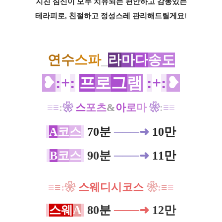
지친 심신이 모두 치유되는 편안하고 감동있는
테라피로, 친절하고 정성스레 관리해드릴게요
!
연수
스파
_
라
마
다
송도
❥
:
+
:
프
로
그
램
:
+
:
❥
≡
≡
:
❀
스
포츠
&
아
로
마
​​ ​​
❀
:
≡
≡
A
코
스
70분
─
─
─
➜
10만
B
코
스
90분
─
─
─
➜
11만
≡
≡
:
❀
스웨디시
코
스
❀
:
≡
≡
스웨
A
80분
─
─
─
➜
12만