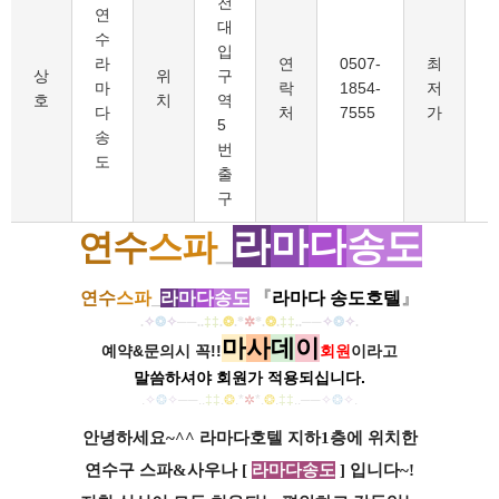
천
연
대
수
입
라
연
0507-
최
7
상
위
구
마
락
1854-
저
호
치
역
다
처
7555
가
5
송
번
도
출
구
라
마
다
송도
연수
스파
_
연수
스파
_
라
마
다
송도
『
라마다 송도호텔
』
.
✧
❂
✧
──
..
‡‡
.
❂
.
*
✲
*
.
❂
.
‡‡
..
──
✧
❂
✧
.
마
사
데
이
예약&문의시 꼭!!
회원
이라고
말씀하셔야 회원가
적용되십니다.
.
✧
❂
✧
──
..
‡‡
.
❂
.
*
✲
*
.
❂
.
‡‡
..
──
✧
❂
✧
.
안녕하세요~^^ 라마다호텔 지하1층에 위치한
연수구 스파&사우나 [
라마다송도
] 입니다~!