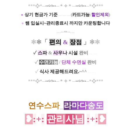
*
*
*​
❖
*─
·
·
∽
··
─
*
✧
*
─
··
∽
··
─*
❖
*
*
*
●
상기 현금가 기준
ㅡㅡㅡ
(
카드가능
:
할인제외
)
●
쌤 입실시~관리종료시 까지만 카운팅합니다
…
--∽--
…
✻
✻
「
편
의
&
장
점
」
✻
✻
✓
스
파
&
사
우
나
시설
완비
ㅡㅡ
✓
수
면
가
능
/
단체
수
면
실
완비
✓
식사
제공해드려요.
~^^
ㅡ....
*
*
*​
❖
*─
·
·
∽
··
─
*
✧
*
─
··
∽
··
─*
❖
*
*
*
연수
스파
_
라
마
다
송도
❥
:
+
:
관
리
사
님
:
+
:
❥