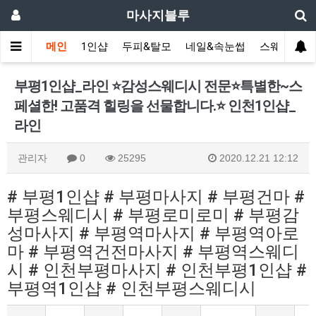
마사지블루
메인
1인샵
두피&탈모
네일&속눈썹
스웨디시(다
부평1인샵_라인 ⭐️감성스웨디시 전문⭐️특별한~스
페셜한! 고품격 힐링을 선물합니다.⭐️ 인천1인샵_
라인
관리자
0
25295
2020.12.21 12:12
# 부평1인샵 # 부평마사지 # 부평건마 #
부평스웨디시 # 부평로미로미 # 부평감
성마사지 # 부평역마사지 # 부평역아로
마 # 부평역건전마사지 # 부평역스웨디
시 # 인천부평마사지 # 인천부평1인샵 #
부평역1인샵 # 인천부평스웨디시