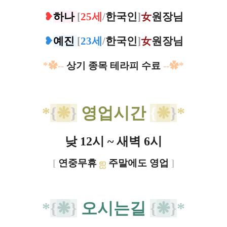
❥
하나
[
25세
/
한국인
]
女
원장님
❥
예진
[
23세
/
한국인
]
女
원장님
*✿
-
-
상기 종목 테라피 수료
--
✿*
*
{
❋
}
영업시간
{
❋
}
*
낮 12시 ~ 새벽 6시
[
연중무휴
ஐ
주말에도 영업
]
*
{
❋
}
오시는길
{
❋
}
*