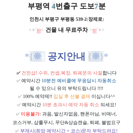
부평역
4
번출구 도보
7
분
인천시 부평구 부평동
539-2
(
장제로
)
+
+
˚
ஐ
​<
건물 내 무료주차
>
ஐ
​˚
+
+
*
{
❋
}
공지안내
​
{
❋
}
*
건전샵
! 수위, 컨셉,복장, 퇴폐문의 사절
합니다
✅
예약시간
10분전 예비콜에 무응답시 자동취소
✅
될 수 있으니 유의 부탁드립니다 !!!!
100% 예약제!!
입실 후 선불 결제
이십니다^^
✅
예약시간
10분 초과시 예약 자동 취소
되세요!
✅
이용불가
: 과음, 발신자없음, 핸폰아님, 비매너,
✅
코스거부, 샵룰무시, 무단&상습캔슬, 퇴폐, 불법요구
부재시(희망 예약시간 + 코스)문자 부탁드려요!
✅