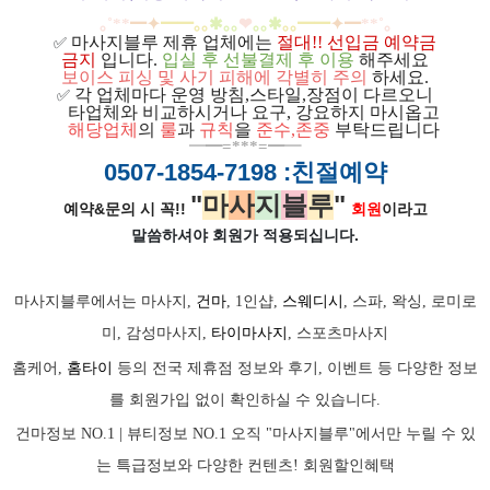
｡
˚
**
━
✦
━
━
｡｡
✱｡｡
❤
｡｡
✱
｡｡
━
━
✦
━
**
˚
｡
마사지블루 제휴 업체에는
절대!! 선입금 예약금
✅
금지
입니다.
입실 후 선불결제 후 이용
해주세요
보이스 피싱 및 사기 피해에 각별히 주의
하세요.
각 업체마다 운영 방침,스타일,장점이 다르오니
✅
ㅡ
타업체와 비교하시거나 요구, 강요하지 마시옵고
ㅡ
해당업체
의
룰
과
규칙
을
준
수
,
존중
부탁드립니다
━
━=***=━
━
0507-1854-7198
:친절예약
"
마
사
지
블
루
"
예약&문의 시 꼭!!
회원
이라고
말씀하셔야 회원가
적용되십니다.
마사지블루에서는 마사지,
건마
, 1인샵,
스웨디시
, 스파, 왁싱, 로미로
미, 감성마사지,
타이마사지
, 스포츠마사지
홈케어,
홈타이
등의 전국 제휴점 정보와 후기, 이벤트 등 다양한 정보
를 회원가입 없이 확인하실 수 있습니다.
건마정보 NO.1 | 뷰티정보 NO.1 오직 "마사지블루"에서만 누릴 수 있
는 특급정보와 다양한 컨텐츠! 회원할인혜택