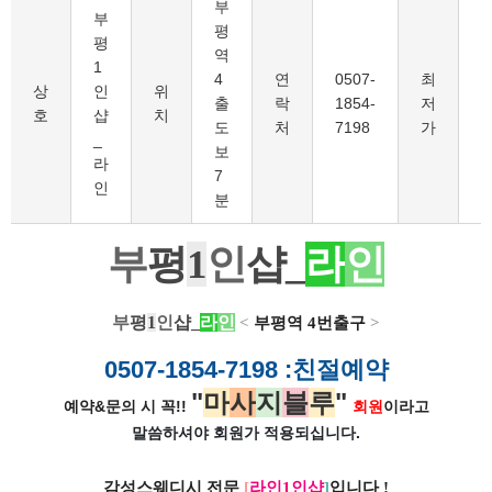
부
부
평
평
역
1
4
연
0507-
최
1
상
인
위
출
락
1854-
저
호
샵
치
도
처
7198
가
_
보
라
7
인
분
부
평
1
인
샵_
라
인
부
평
1
인
샵_
라
인
<
부평역 4번출구
>
0507-1854-7198
:친절예약
"
마
사
지
블
루
"
예약&문의 시 꼭!!
회원
이라고
말씀하셔야 회원가
적용되십니다.
감성스웨디시 전문
[
라인1인샵
]
입니다 !