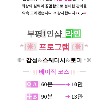
최상의 실력과
꼼꼼함
으로 섬세한 관리를
약속 드리겠습니다
~!
! 감사합니다
๑
◕‿◕
๑
부
평
1
인
샵_
라
인
*
{
❋
}
프로그램
{
❋
}
*
❊
*
​
감
성
&
스
웨디시
&
로
미
*
❊
━
∞
§
[
베
이직
코스
]
§
∞
━
✣
A
.
60분
───
➜
10만
✣
B
.
90분
───
➜
13만