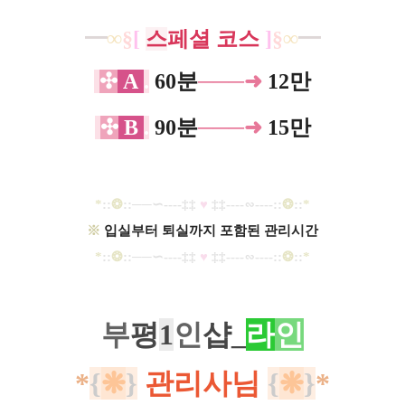
━
∞
§
[
스
페셜 코스
]
§
∞
━
✣
A
.
60분
───
➜
12만
✣
B
.
90분
───
➜
15만
*
::
❂
::
─
─∽----
‡‡
♥
​
‡‡
----
∽----
::
❂
::
*
※
입실부터 퇴실까지 포함된 관리시간
*
::
❂
::
─
─∽----
‡‡
♥
​
‡‡
----
∽----
::
❂
::
*
부
평
1
인
샵_
라
인
*
{
❋
}
관리사님
{
❋
}
*