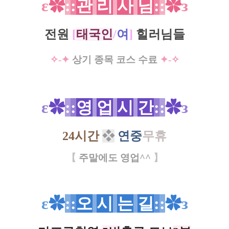
ε
✿
:
:
관
리
사
님
:
:
✿
з
전원
[
태국인
/
여
]
힐러님들
✧-✦
상기 종목 코스 수료
✦-
✧
ε
✿
:
:
영
업
시
간
:
:
✿
з
24
시간
❖
연
중
무휴
【
주말에도 영업^^
】
ε
✿
:
:
오
시
는
길
:
:
✿
з