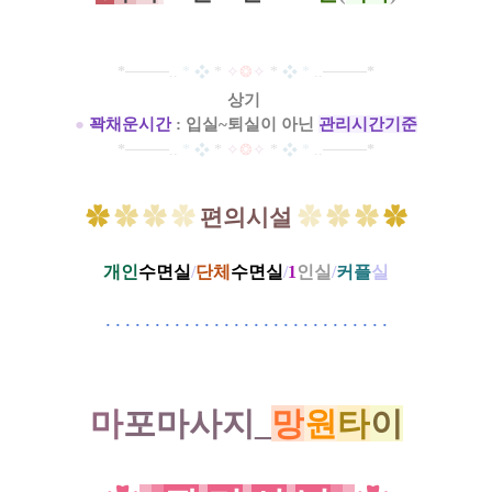
*
─
─
─
─
..
*
❖
*
✧
❂
✧
*
❖
*
..
─
─
─
─
*
상기
●
꽉채운시간
: 입실~퇴실이 아닌
관리시간​​기준
*
─
─
─
─
..
*
❖
*
✧
❂
✧
*
❖
*
..
─
─
─
─
*
✿
✿
✿
✿
편의시설
✿
✿
✿
✿
개인
수면실
/
단체
수면실
/
1
인실
/
커플
실
·
·
·
·
·
·
·
·
·
·
·
·
·
·
·
·
·
·
·
·
·
·
·
·
·
·
·
·
·
마
포마사지_
망
원
타
이