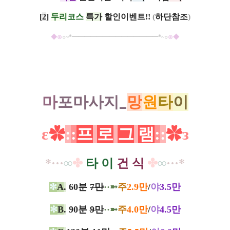
​​[
2
]
두리
코스
특가
할인이벤트!!
(
하단참조
)
◆
⊙
○~*━━━━━━━━━━━━━━*~○
⊙
◆
마
포마사지_
망
원
타
이
ε
✿
:
:
프
로
그
램
:
:
✿
з
*···
∞
✤
타 이
건 식
✤
∞
···*
✼
A
.
60분
7만
​​··➼
주
2.9만
/
야
3.5만
✼
B
.
90분
9만
​​··➼
주
4.0만
/
야
4.5만