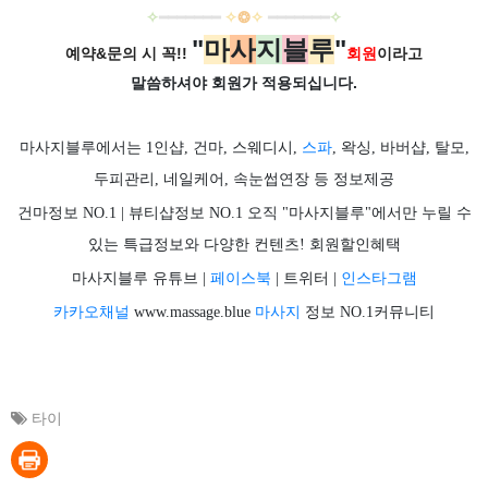
✧
━
━
━
━
━
━
━
✧
❂
✧
━
━━
━
━
━
━
✧
"
마
사
지
블
루
"
예약&문의 시 꼭!!
회원
이라고
말씀하셔야 회원가
적용되십니다.
마사지블루에서는 1인샵, 건마, 스웨디시,
스파
, 왁싱, 바버샵, 탈모,
두피관리, 네일케어, 속눈썹연장 등 정보제공
건마정보 NO.1 | 뷰티샵정보 NO.1 오직 "마사지블루"에서만 누릴 수
있는 특급정보와 다양한 컨텐츠! 회원할인혜택
마사지블루 유튜브 |
페이스북
| 트위터 |
인스타그램
카카오채널
www.massage.blue
마사지
정보 NO.1커뮤니티
타이