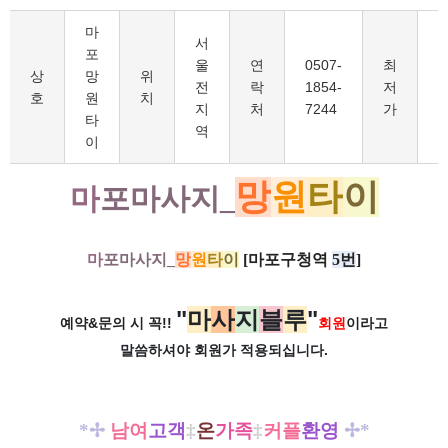
마
서
포
울
연
0507-
최
6
상
망
위
전
락
1854-
저
호
원
치
지
처
7244
가
타
역
이
망
원
타
이
마
포마사지_
마
포마사지_
망
원
타
이
​[
마포구청역
5번
]
"
마
사
지
블
루
"
예약&문의 시 꼭!!
회원
이라고
말씀하셔야 회원가
적용되십니다.
*✢
남여
고객
‡
온
가족
‡
커플
환영
✢*