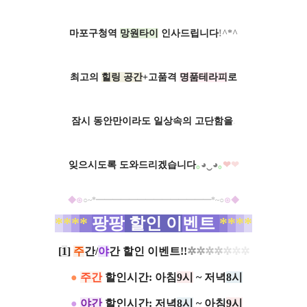
마포구청역
망원타이
인사드립니다
!^*^
최고의
힐링 공간
+고품격
명품테라피
로
잠시 동안만이라도 일상속의
고단함을
.
잊으시도록 도와드리겠습니다
｡
◕‿◕
｡
❤
❤
◆
⊙
○~*━━━━━━━━━━━━━━*~○
⊙
◆
*
*
*
*
팡팡
할인 이
벤트
*
*
*
*
​​[
1
]
주
간/
야
간 할인 이벤트!!
✲
✲
✲
✲
✲
✲✲
●
주간
할인시간: ​아침
9시
~ 저녁
8시
●
야간
할인시간: 저녁
8시
~ 아침
9시