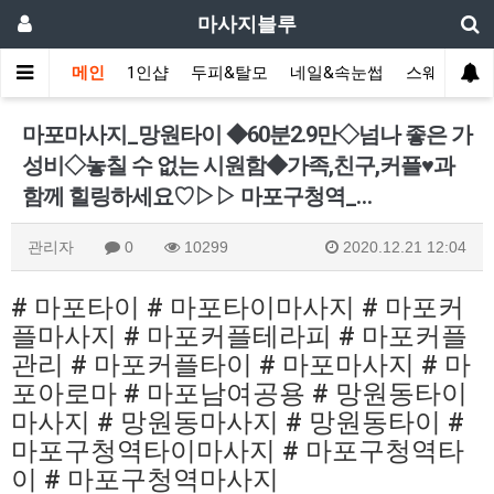
마사지블루
메인
1인샵
두피&탈모
네일&속눈썹
스웨디시(다
마포마사지_망원타이 ◆60분2.9만◇넘나 좋은 가
성비◇놓칠 수 없는 시원함◆가족,친구,커플♥과
함께 힐링하세요♡▷▷ 마포구청역_…
관리자
0
10299
2020.12.21 12:04
# 마포타이 # 마포타이마사지 # 마포커
플마사지 # 마포커플테라피 # 마포커플
관리 # 마포커플타이 # 마포마사지 # 마
포아로마 # 마포남여공용 # 망원동타이
마사지 # 망원동마사지 # 망원동타이 #
마포구청역타이마사지 # 마포구청역타
이 # 마포구청역마사지