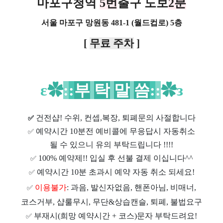
마포구청역
5번
출구 도보
2분
서울 마포구 망원동 481-1 (월드컵로) 5층
[
무료 주차
]
ε
✿
:
:
부
탁
말
씀
:
:
✿
з
건전샵
! 수위, 컨셉,복장, 퇴폐문의 사절합니다
✅
예약시간 10분전 예비콜에 무응답시 자동취소
✅
될 수 있으니 유의 부탁드립니다 !!!!
100% 예약제!! 입실 후 선불 결제 이십니다^^
✅
예약시간 10분 초과시 예약 자동 취소 되세요!
✅
이용불가
: 과음, 발신자없음, 핸폰아님, 비매너,
✅
코스거부, 샵룰무시, 무단&상습캔슬, 퇴폐, 불법요구
부재시(희망 예약시간 + 코스)문자 부탁드려요!
✅