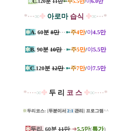
✼
C
.
120분
11만
➼
주
5.5만
/
야
6.0만
*···
∞
✤
아로마
습식
✤
∞
···*
✼
A
.
60분
8만
···
➼
주
4만
/
야
4.5만
✼
B
.
90분
10만
··
➼
주
5만
/
야
5.5만
✼
C
.
120분
12만
·
➼
주
7만
/
야
7.5만
*····
∞
✤
두 리
코 스
✤
∞
····*
※
두리코스:
[
두분이서
​2:1
관리
]
프로그램
^^
✻
두
리
.
60분
11만
·➜
5.5만
(
특가
)