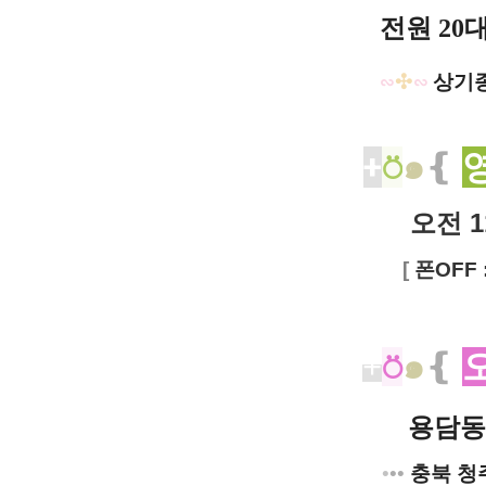
전원 20
∽
✣
∽
상기
+
⍥
๑
❴
오전 1
[
폰OFF 
+
⍥
๑
❴
용담동
•
••
충북 청