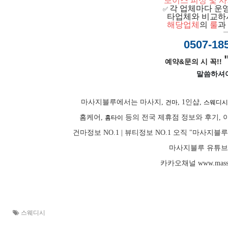
보이스 피싱 및 
각 업체마다 운
✅
ㅡ
타업체와 비교하
ㅡ
해당업체
의
룰
과
0507-18
예약&문의 시 꼭!!
말씀하셔
마사지블루에서는 마사지,
, 1인샵,
건마
스웨디시
홈케어,
등의 전국 제휴점 정보와 후기, 
홈타이
건마정보 NO.1 | 뷰티정보 NO.1 오직 "마사
마사지블루 유튜브 
카카오채널
www.mass
스웨디시