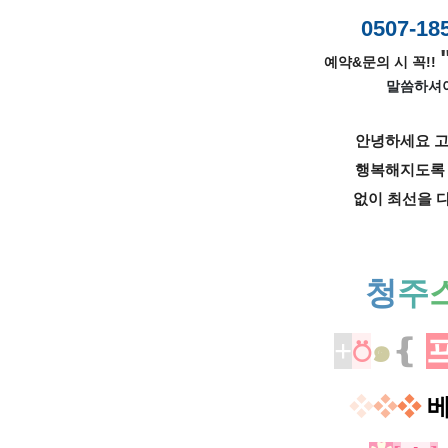
0507-18
예약&문의 시 꼭!!
말씀하셔
안녕하세요 고
행복해지도록 
없이 최선을 
청
주
+
⍥
๑
❴
❖
❖
❖