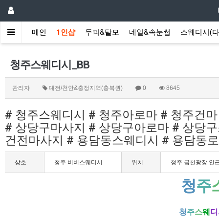
메인
1인샵
두피&탈모
네일&속눈썹
스웨디시(다
청주스웨디시_BB
관리자
대전/천안&충정지역(충북권)
0
8645
# 청주스웨디시 # 청주아로마 # 청주건마
# 상당구마사지 # 상당구아로마 # 상당구
건전마사지 # 용담동스웨디시 # 용담동
상호
청주 비비스웨디시
위치
청주 금천광장 인
청
주
청
주
스
웨
디