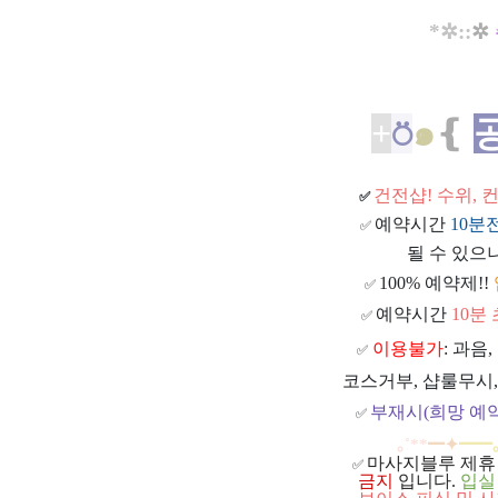
*✲::
✲
+
⍥
๑
❴
건전샵
! 수위,
✅
예약시간
10분
✅
될 수 있으니
100% 예약제!!
✅
예약시간
10분
✅
이용불가
: 과음
✅
코스거부, 샵룰무시,
부재시(희망 예약
✅
｡
˚
**
━
✦
━
━
마사지블루 제휴
✅
금지
입니다.
입실