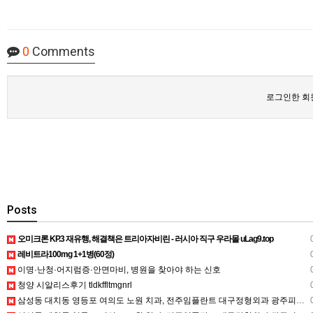
0
Comments
로그인한 회
Posts
오미크론 KP.3 재유행, 해결책은 트리아자비린 - 러시아 직구 우라몰 uLag9.top
0
레비트라100mg 1+1병(60정)
0
이명·난청·어지럼증·안면마비, 병원을 찾아야 하는 신호
0
청양 시알리스후기 tldkffltmgnrl
0
삼성동 대치동 영등포 여의도 노원 치과, 전주임플란트 대구정형외과 광주피부과 정보
0