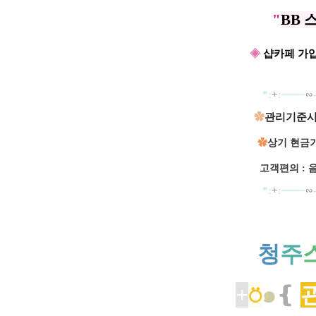
"
BB 
◈
샵카페 가입
​*:
+
:───
∽
✿
관리기준시
✿
상기 현금가
고객편의 : 
​*:
+
:───
∽
청
주
+
⍥
๑
❴