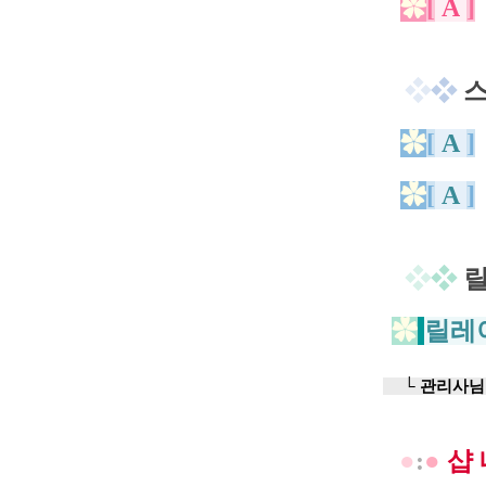
✿
[
A
]
❖
❖
스
✿
[
A
]
✿
[
A
]
❖
❖
릴
✿
릴레
ㅡ
└ 관리사님
●
:
●
샵