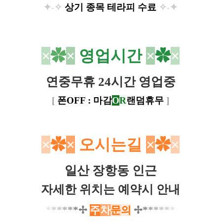
✦
✧
상기 종목 테라피 수료
✧
✦
-
-
ㅡ
[존]
×
✿
×
영업시간
×
✿
×
연중무휴 24시간 영업중
[
폰OFF : 마감
O
R
랜덤휴무
]
×
✿
×
오시는길
×
✿
×
일산 장항동 인근
자세한 위치는 예약시 안내
*
*
*
*
*
*
✢
주
차
문
의
✢
*
*
*
*
*
*​​