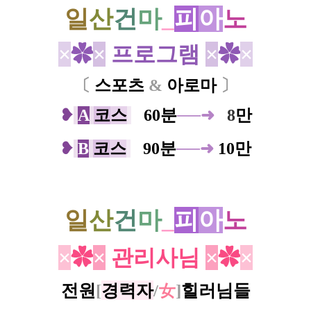
일
산
건
마
_
피
아
노
×
✿
×
프로그램
×
✿
×
〔
스포츠
&
아로마
〕
❥
A
코
스
0
60분
──
➜
0
8
만
❥
B
코
스
0
90분
──
➜
10만
일
산
건
마
_
피
아
노
×
✿
×
관리사님
×
✿
×
전원
[
경력자
/
女
]
힐러님들