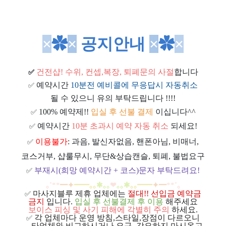
×
✿
×
공지안내
×
✿
×
건전샵
! 수위, 컨셉,복장, 퇴폐문의 사절
합니다
✅
예약시간
10분전 예비콜에 무응답시 자동취소
✅
될 수 있으니 유의 부탁드립니다 !!!!
100% 예약제!!
입실 후 선불 결제
이십니다^^
✅
예약시간
10분 초과시 예약 자동 취소
되세요!
✅
이용불가
: 과음, 발신자없음, 핸폰아님, 비매너,
✅
코스거부, 샵룰무시, 무단&상습캔슬, 퇴폐, 불법요구
부재시(희망 예약시간 + 코스)문자 부탁드려요!
✅
｡
˚
**
━
✦
━
━
｡｡
✱｡｡
❤
｡｡
✱
｡｡
━
━
✦
━
**
˚
｡
마사지블루 제휴 업체에는
절대!! 선입금 예약금
✅
금지
입니다.
입실 후 선불결제 후 이용
해주세요
보이스 피싱 및 사기 피해에 각별히 주의
하세요.
각 업체마다 운영 방침,스타일,장점이 다르오니
✅
ㅡ
타업체와 비교하시거나 요구, 강요하지 마시옵고