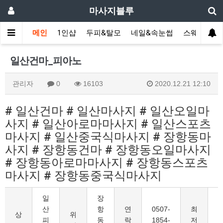
마사지블루
메인
1인샵
두피&탈모
네일&속눈썹
스웨디시(다
일산건마_피아노
관리자
0
16103
2020.12.21 12:10
# 일산건마 # 일산마사지 # 일산오일마
사지 # 일산아로마마사지 # 일산스포츠
마사지 # 일산중국식마사지 # 장항동마
사지 # 장항동건마 # 장항동오일마사지
# 장항동아로마마사지 # 장항동스포츠
마사지 # 장항동중국식마사지
일
장
산
항
연
0507-
최
8
상
위
피
동
락
1854-
저