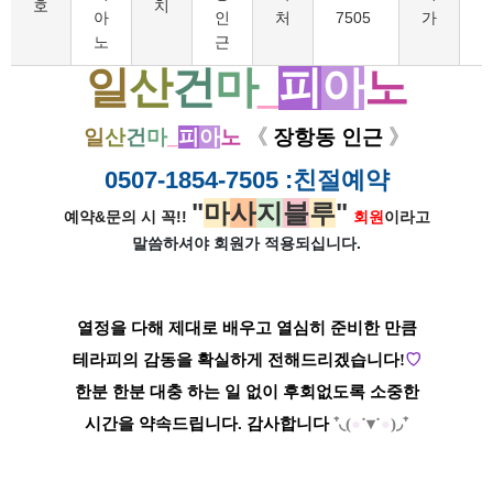
호
치
아
인
처
7505
가
노
근
일
산
건
마
_
피
아
노
일
산
건
마
_
피
아
노
​
《
장항동 인근
》
0507-1854-7505
:친절예약
"
마
사
지
블
루
"
예약&문의 시 꼭!!
회원
이라고
말씀하셔야 회원가
적용되십니다.
열정을 다해 제대로 배우고 열심히
준비한 만큼
테라피의
감동을
확실하게
전해드리겠습니다!
♡
한분 한분
대충
하는 일
없이
후회없도록 소중한
시간을 약속드립니다. 감사합니다
⁺◟(
●
˙▾˙
●
)◞⁺