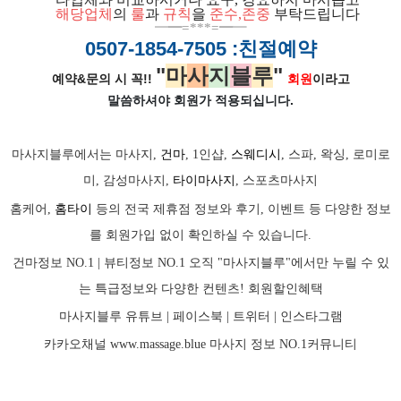
ㅡ
해당업체
의
룰
과
규칙
을
준
수
,
존중
부탁드립니다
━
━=***=━
━
0507-1854-7505
:친절예약
"
마
사
지
블
루
"
예약&문의 시 꼭!!
회원
이라고
말씀하셔야 회원가
적용되십니다.
마사지블루에서는 마사지,
건마
, 1인샵,
스웨디시
, 스파, 왁싱, 로미로
미, 감성마사지,
타이마사지
, 스포츠마사지
홈케어,
홈타이
등의 전국 제휴점 정보와 후기, 이벤트 등 다양한 정보
를 회원가입 없이 확인하실 수 있습니다.
건마정보 NO.1 | 뷰티정보 NO.1 오직 "마사지블루"에서만 누릴 수 있
는 특급정보와 다양한 컨텐츠! 회원할인혜택
마사지블루 유튜브 |
페이스북
| 트위터 |
인스타그램
카카오채널
www.massage.blue
마사지
정보 NO.1커뮤니티