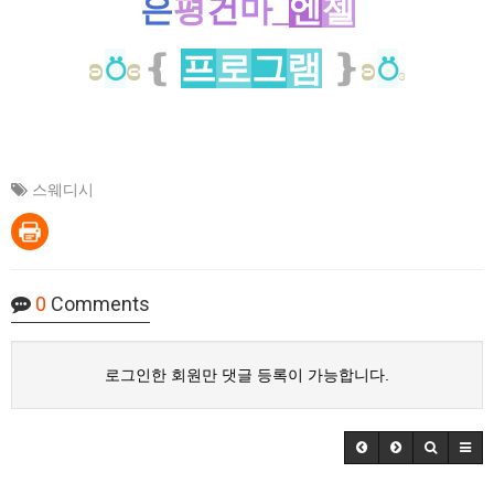
은
평
건
마_
엔
젤
ʚ
⍥
ɞ
❴
프
로
그
램
❵
ʚ
⍥
ɞ
스웨디시
0
Comments
로그인한 회원만 댓글 등록이 가능합니다.