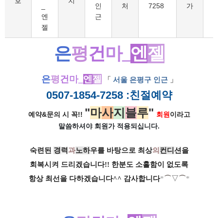
호
치
_
인
처
7258
가
엔
근
젤
은
평
건
마_
엔
젤
은
평
건
마_
엔
젤
「
서울 은평구 인근
」
0507-1854-7258
:친절예약
"
마
사
지
블
루
"
예약&문의 시 꼭!!
회원
이라고
말씀하셔야 회원가
적용되십니다.
숙련된
경
력
과
노
하
우
를 바탕으로
최상
의
컨
디
션
을
회복시켜
드리겠습니다!!
한분도 소홀함이 없도록
항상
최선을
다하겠습니다^^ 감사합니다
*
⌒
▽
⌒
*