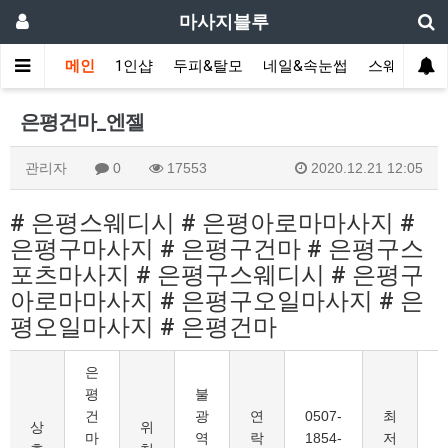
마사지블루
메인
1인샵
두피&탈모
네일&속눈썹
스웨디시(다
은평건마_엔젤
관리자
0
17553
2020.12.21 12:05
# 은평스웨디시 # 은평아로마마사지 #
은평구마사지 # 은평구건마 # 은평구스
포츠마사지 # 은평구스웨디시 # 은평구
아로마마사지 # 은평구오일마사지 # 은
평오일마사지 # 은평건마
은
평
불
건
광
연
0507-
최
8
상
위
마
역
락
1854-
저