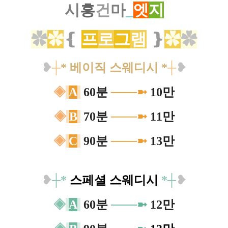
시
흥
건
마
_
엣
지
✿
✿
❴
프
로
그
램
❵
✿
✿
❥
┼
* 베이직 스웨디시
*
┼
❥
◈
A
60분
─
─
─
➼
10만
◈
B
70분
─
─
─
➼
11만
◈
C
90분
─
─
─
➼
13만
❥
┼
*
스페셜 스웨디시
*
┼
❥
◈
A
60분
─
──
➼
12만