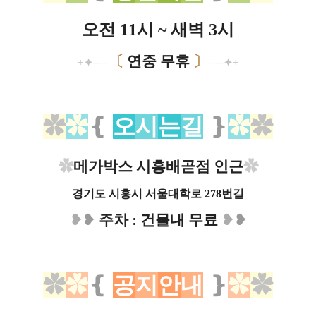
오전 11시 ~ 새벽 3시
〔
연중 무휴
〕
+
✦
─
─
─
─
✦
+
✿
✿
❴
오
시
는
길
❵
✿
✿
✿
메가박스 시흥배곧점 인근
✿
경기도 시흥시 서울대학로 278번길
❥
❥
주차 : 건물내 무료
❥
❥
✿
✿
❴
공
지
안
내
❵
✿
✿