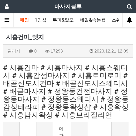
마사지블루
메인
1인샵
두피&탈모
네일&속눈썹
스웨디시(다
시흥건마_엣지
관리자
0
17293
2020.12.21 12:09
# 시흥건마 # 시흥마사지 # 시흥스웨디
시 # 시흥감성마사지 # 시흥로미로미 #
배곧신도시건마 # 배곧신도시스웨디시
# 배곧마사지 # 정왕동건전마사지 # 정
왕동마사지 # 정왕동스웨디시 # 정왕동
감성테라피 # 정왕동왁싱샵 # 시흥왁싱
# 시흥남자왁싱 # 시흥브라질리언
메
가