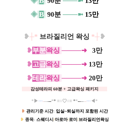
◈
B
90분
─
──➼
13만
◈
B
90분
─
──➼
15만
❥
┼
*
브라질리언 왁싱
*
┼
❥
❥
부
분
왁
싱
────➜
0
3만
❥
고
급
왁
싱
────➜
13만
❥
테
라
왁
싱
────➜
20만
ㅡㅡ
감성테라피 60분 + 고급왁싱 패키지
ㅡㅡ
*
▶
··
·
-
--
-
--
*
*
≡
≡
♡
≡
≡
*
*
--
-
-
-
-
···
◀
*
❥
관리기준 시간
:
입실~퇴실까지 포함된 시간
❥
종목
:
스웨디시
/
아로마
/
로미
/
브라질리언
왁싱