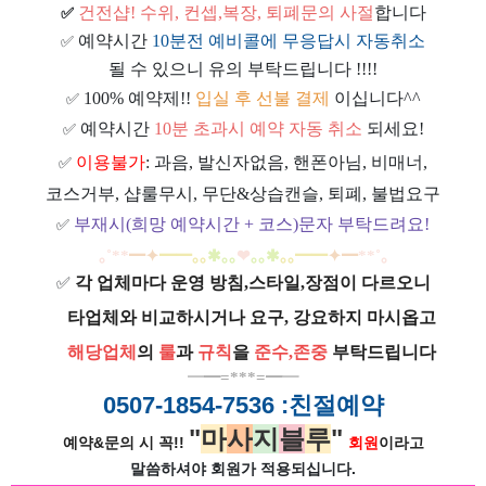
건전샵
! 수위, 컨셉,복장, 퇴폐문의 사절
합니다
✅
예약시간
10분전 예비콜에 무응답시 자동취소
✅
될 수 있으니 유의 부탁드립니다 !!!!
100% 예약제!!
입실 후 선불 결제
이십니다^^
✅
예약시간
10분 초과시 예약 자동 취소
되세요!
✅
이용불가
: 과음, 발신자없음, 핸폰아님, 비매너,
✅
코스거부, 샵룰무시, 무단&상습캔슬, 퇴폐, 불법요구
부재시(희망 예약시간 + 코스)문자 부탁드려요!
✅
｡
˚
**
━
✦
━
━
｡｡
✱｡｡
❤
｡｡
✱
｡｡
━
━
✦
━
**
˚
｡
각 업체마다 운영 방침,스타일,장점이 다르오니
✅
ㅡ
타업체와 비교하시거나 요구, 강요하지 마시옵고
ㅡ
해당업체
의
룰
과
규칙
을
준
수
,
존중
부탁드립니다
━
━=***=━
━
0507-1854-7536
:친절예약
"
마
사
지
블
루
"
예약&문의 시 꼭!!
회원
이라고
말씀하셔야 회원가
적용되십니다.