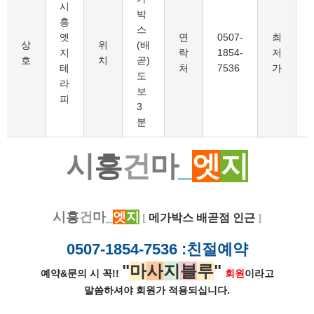
시
박
흥
스
엣
연
0507-
최
상
위
(배
지
락
1854-
저
호
치
곧)
테
처
7536
가
도
라
보
피
3
분
시
흥
건
마
_
엣
지
시
흥
건
마
_
엣
지
​
[
메가박스 배곧점 인근
]
0507-1854-7536
:친절예약
"
마
사
지
블
루
"
예약&문의 시 꼭!!
회원
이라고
말씀하셔야 회원가
적용되십니다.