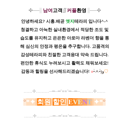
✣──
남여
고객
∬
커플
환영
──
✣
안녕하세요? 시흥.배곧
엣
지
테라피 입니다
^-^
청결하고 아늑한 실내환경에서 적당한 조도 및
습도를 유지하고 은은한 아로마 라벤더 향을 통
해 심신의 안정과 평온을 추구합니다. 고품격의
감성테라피와 친절한 고객응대 약속 드립니다.
편안한 휴식도 누려보시고 활력도 채워보세요!
감동과 힐링을 선사해드리겠습니다!
๑
•̀ㅅ•́)و
♡
……✢………
─
━
─
━
˚
==
˚
━─━─
………✢……
°
*
✦
회
원
할
인
E
V
E
N
T
✦
*
°
……✢………
─
━
─
━
˚
==
˚
━─━─
………✢……