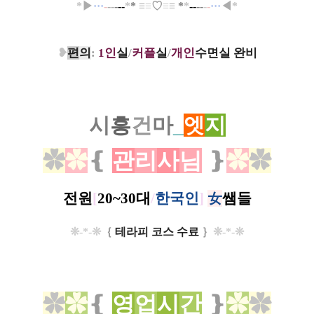
*
▶
··
·
-
--
-
--
*
*
≡
≡
♡
≡
≡
*
*
--
-
-
-
-
···
◀
*
❥
편
의
:
1인
실
/
커플
실
/
개인
수면실 완비
시
흥
건
마
_
엣
지
✿
✿
❴
관
리
사
님
❵
✿
✿
전
원
[
20~30대
/
한국인
]
女
쌤들
❊
-*-
❊
｛
테라피 코스 수료
｝
❊-*-
❊
✿
✿
❴
영
업
시
간
❵
✿
✿