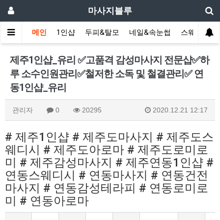
마사지블루
메인
1인샵
두피&탈모
네일&속눈썹
스웨디시(다
제주1인샵_유리 ✅고품격 감성마사지 전문샵✅하
루 소수인원관리✅철저한 소독 및 철결관리✅ 연
동1인샵_유리
관리자
0
20295
2020.12.21 12:17
# 제주1인샵 # 제주도마사지 # 제주도스
웨디시 # 제주도아로마 # 제주도로미로
미 # 제주감성마사지 # 제주연동1인샵 #
연동스웨디시 # 연동마사지 # 연동건전
마사지 # 연동감성테라피 # 연동로미로
미 # 연동아로마