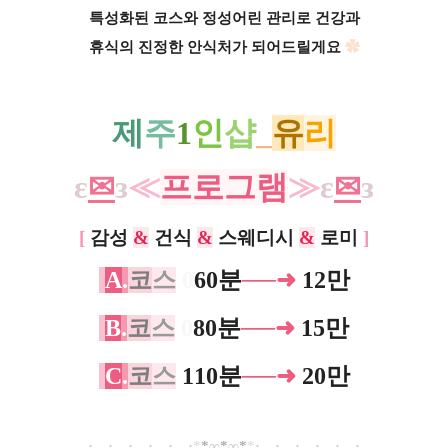
특성화된 코스와 정성어린 관리로
건강과
휴식의 진정한 안식처가 되어드릴게요
✿
제
주
1
인
샵
_
유
리
ε
✉
з
≪
프로그램
≫
ε
✉
з
[
감성
&
건식
&
스웨디시
&
로미
]
A
.
코
스
0
60분
──➜
12만
B
.
코
스
0
80분
──➜
15만
C
.
코
스
110분
──➜
20만
ㅡ
·ㅡ
·ㅡ
·ㅡ
·ㅡ
·ㅡ
·​
*
*
∞
*
∞
*
*
·
ㅡ·ㅡ·ㅡ·ㅡ·ㅡ·ㅡ