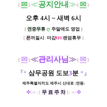
ε
✉
з
≪
공지안내
≫
ε
✉
з
오후 4시 ~ 새벽 6시
[
연
중
무
휴
ღ
주말에도 영업
]
[
폰
꺼질시
:
마감
O
R
랜덤휴무
]
ε
✉
з
≪
관리사님
≫
ε
✉
з
『
*
삼무공원 도보
3
분
*
』
제주특별자치도 제주시 신대로
(
연동
)
✣
-
∞
:{
무
료
주
차
}:
∞
-
✣