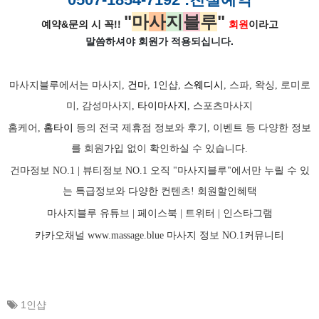
"
마
사
지
블
루
"
예약&문의 시 꼭!!
회원
이라고
말씀하셔야 회원가
적용되십니다.
마사지블루에서는 마사지,
건마
, 1인샵,
스웨디시
, 스파, 왁싱, 로미로
미, 감성마사지,
타이마사지
, 스포츠마사지
홈케어,
홈타이
등의 전국 제휴점 정보와 후기, 이벤트 등 다양한 정보
를 회원가입 없이 확인하실 수 있습니다.
건마정보 NO.1 | 뷰티정보 NO.1 오직 "마사지블루"에서만 누릴 수 있
는 특급정보와 다양한 컨텐츠! 회원할인혜택
마사지블루 유튜브 |
페이스북
| 트위터 |
인스타그램
카카오채널
www.massage.blue
마사지
정보 NO.1커뮤니티
1인샵