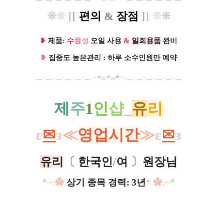
❊
❊
[
[
편의
&
장점
]
]
❊
❊
❥
제품:
수
용
성
오일 사용
&
일
회
용
품
완비
❥
집중도 높은관리 : 하루 소수인원만 예약
ㅡ
·ㅡ
·ㅡ
·ㅡ
·ㅡ
·ㅡ
·​
*
*
∞
*
∞
*
*
·
ㅡ·ㅡ·ㅡ·ㅡ·ㅡ·ㅡ
제
주
1
인
샵
_
유
리
ε
✉
з
≪
영업시간
≫
ε
✉
з
유
리
〔
한국인
/
여
〕
원장님
*
~
:
✿
상기 종목 경력: 3년
↑
✿
:
~
*