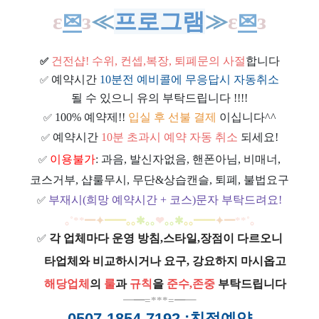
ε
✉
з
≪
프로그램
≫
ε
✉
з
건전샵
! 수위, 컨셉,복장, 퇴폐문의 사절
합니다
✅
예약시간
10분전 예비콜에 무응답시 자동취소
✅
될 수 있으니 유의 부탁드립니다 !!!!
100% 예약제!!
입실 후 선불 결제
이십니다^^
✅
예약시간
10분 초과시 예약 자동 취소
되세요!
✅
이용불가
: 과음, 발신자없음, 핸폰아님, 비매너,
✅
코스거부, 샵룰무시, 무단&상습캔슬, 퇴폐, 불법요구
부재시(희망 예약시간 + 코스)문자 부탁드려요!
✅
｡
˚
**
━
✦
━
━
｡｡
✱｡｡
❤
｡｡
✱
｡｡
━
━
✦
━
**
˚
｡
각 업체마다 운영 방침,스타일,장점이 다르오니
✅
ㅡ
타업체와 비교하시거나 요구, 강요하지 마시옵고
ㅡ
해당업체
의
룰
과
규칙
을
준
수
,
존중
부탁드립니다
━
━=***=━
━
0507-1854-7192
:친절예약