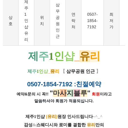
제
삼
주
무
1
연
0507-
최
1
상
위
공
인
락
1854-
저
호
치
원
샵
처
7192
가
인
유
근
리
제
주
1
인
샵
_
유
리
제
주
1
인
샵
_
유
리
【
삼무공원 인근
】
0507-1854-7192
:친절예약
"
마
사
지
블
루
"
예약&문의 시 꼭!!
회원
이라고
말씀하셔야 회원가
적용되십니다.
제주1인샵
[
유리
]
원장 인사드립니다
~^_^
감
성
&
스
웨디시와
로
미를 결합한
유리
만의