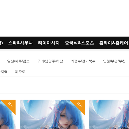
)
스파&사우나
타이마사지
중국식&스포츠
홈타이&홈케어
일산/파주/김포
구리/남양주/하남
의정부/경기북부
인천/부평/부천
남지역
제주도
Hot
Hot