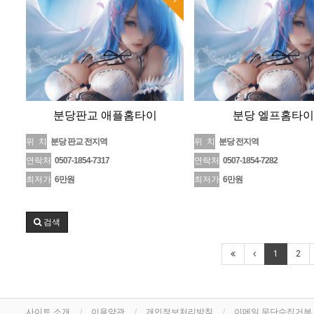
분당판교 애플홈타이
분당 엘프홈타이
위 치
분당 판교 전지역
위 치
분당 전지역
연락처
0507-1854-7317
연락처
0507-1854-7282
최저가
6만원
최저가
6만원
검색
1
2
사이트 소개
이용약관
개인정보처리방침
이메일 무단수집거부