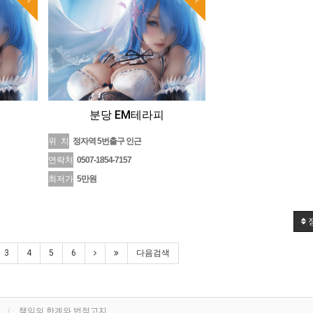
분당 EM테라피
위 치
정자역 5번출구 인근
연락처
0507-1854-7157
최저가
5만원
3
4
5
6
다음검색
책임의 한계와 법적고지