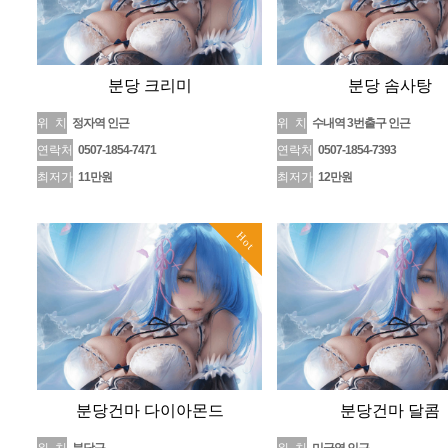
분당 크리미
분당 솜사탕
위 치
정자역 인근
위 치
수내역 3번출구 인근
연락처
0507-1854-7471
연락처
0507-1854-7393
최저가
11만원
최저가
12만원
Hot
분당건마 다이아몬드
분당건마 달콤