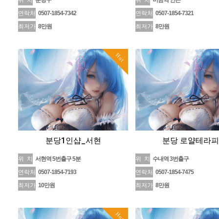
위 치
분당구
위 치
미금역 인근
연락처
0507-1854-7342
연락처
0507-1854-7321
최저가
8만원
최저가
8만원
Hot
분당1인샵_서현
분당 로얄테라피
위 치
서현역 5번출구 5분
위 치
수내역 3번출구
연락처
0507-1854-7193
연락처
0507-1854-7475
최저가
10만원
최저가
8만원
Hot