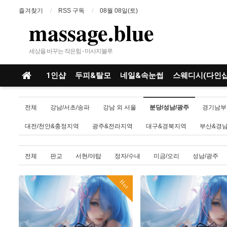
즐겨찾기
RSS 구독
08월 08일(토)
massage.blue
세상을 바꾸는 작은힘 - 마사지블루
1인샵
두피&탈모
네일&속눈썹
스웨디시(다인샵
전체
강남/서초/송파
강남 외 서울
분당/성남/광주
경기남부
대전/천안&충정지역
광주&전라지역
대구&경북지역
부산&경
전체
판교
서현/야탑
정자/수내
미금/오리
성남/광주
Hot