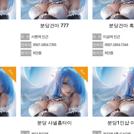
분당건마 777
분당건마 
위 치
서현역 인근
위 치
미금역 인근
연락처
0507-1854-7355
연락처
0507-1854-7344
최저가
8만원
최저가
8만원
Hot
Hot
분당 샤넬홈타이
분당1인샵 