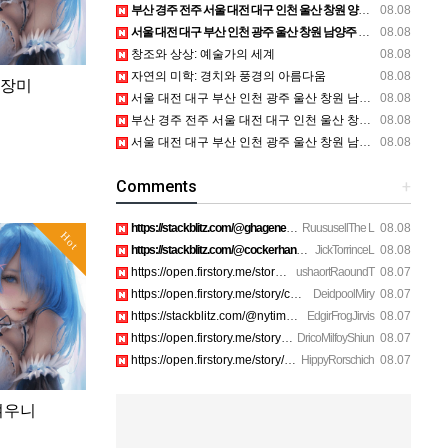
부산 경주 전주 서울 대전 대구 인천 울산 창원 양산 포항 천안 평택 용인 고양 성남 수원 일수, 미용학원, 가족사진, 점집, 한복대여, 독학재수학원, 재회부적 정보
08.08
서울 대전 대구 부산 인천 광주 울산 창원 남양주 이혼전문변호사 정보
08.08
창조와 상상: 예술가의 세계
08.08
자연의 미학: 경치와 풍경의 아름다움
08.08
흑장미
서울 대전 대구 부산 인천 광주 울산 창원 남양주 이혼전문변호사 정보
08.08
부산 경주 전주 서울 대전 대구 인천 울산 창원 양산 포항 천안 평택 용인 고양 성남 수원 일수, 미용학원, 가족사진, 점집, 한복대여, 독학재수학원, 재회부적 정보
08.08
서울 대전 대구 부산 인천 광주 울산 창원 남양주 이혼전문변호사 정보
08.08
Comments
+
https://stackblitz.com/@ghagenes74/collections/what-happens-…
RuususellThe L
08.08
Hot
https://stackblitz.com/@cockerhanstartup/collections/help__-…
JickTorrinceL
08.08
https://open.firstory.me/story/cmsip2pjw1a3701z6ftwa1gpl htt…
ushaortRaoundT
08.07
https://open.firstory.me/story/cmsiqku8m17ah01yqc4c6208e htt…
DeidpoolMiry
08.07
https://stackblitz.com/@nytimes/collections/how-to-turn-off-…
EdgirFrogJirvis
08.07
https://open.firstory.me/story/cmsiozsiy17o601yk4yp1bpeu htt…
DricoMilfoyShiun
08.07
https://open.firstory.me/story/cmsiqkyx2175p01xi1dox23a6 htt…
HippyRorschich
08.07
여우니