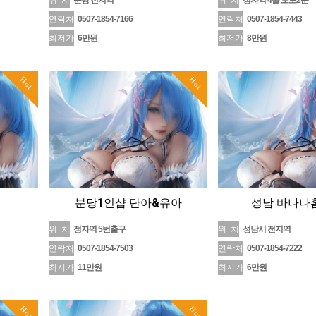
위 치
분당 전지역
위 치
정자역 4출 도보2분
연락처
0507-1854-7166
연락처
0507-1854-7443
최저가
6만원
최저가
8만원
Hot
Hot
분당1인샵 단아&유아
성남 바나나
위 치
정자역 5번출구
위 치
성남시 전지역
연락처
0507-1854-7503
연락처
0507-1854-7222
최저가
11만원
최저가
6만원
Hot
Hot