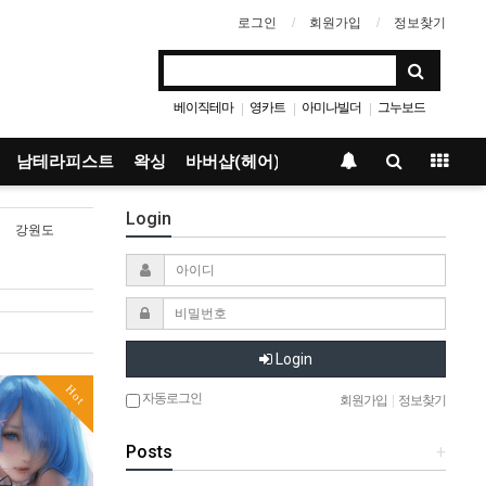
로그인
회원가입
정보찾기
베이직테마
영카트
아미나빌더
그누보드
|
|
|
남테라피스트
왁싱
바버샵(헤어)
Login
강원도
Login
Hot
자동로그인
회원가입
|
정보찾기
Posts
+