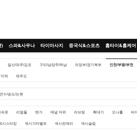
)
스파&사우나
타이마사지
중국식&스포츠
홈타이&홈케어
일산/파주/김포
구리/남양주/하남
의정부/경기북부
인천/부평/부천
남지역
제주도
연수/송도/논현
시속옷
리얼돌
텐가
애널 자위
러브링
확대기
오나홀
바
섹시스타킹
섹시가터벨트
섹시란제리
섹시슬립