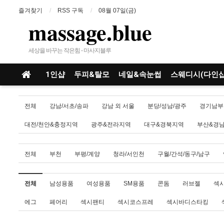
즐겨찾기
RSS 구독
08월 07일(금)
massage.blue
세상을 바꾸는 작은힘 - 마사지블루
1인샵
두피&탈모
네일&속눈썹
스웨디시(다인샵
전체
강남/서초/송파
강남 외 서울
분당/성남/광주
경기남부
대전/천안&충정지역
광주&전라지역
대구&경북지역
부산&경
전체
부천
부평/계양
청라/서인천
구월/간석/동구/남구
전체
남성용품
여성용품
SM용품
콘돔
러브젤
섹
에그
페어리
섹시팬티
섹시코스프레
섹시바디스타킹