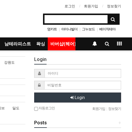
로그인
회원가입
정보찾기
영카트
아미나빌더
그누보드
베이직테마
|
|
|
남테라피스트
왁싱
바버샵(헤어)
Login
강원도
Login
자동로그인
이브
딜도
회원가입
|
정보찾기
Posts
+