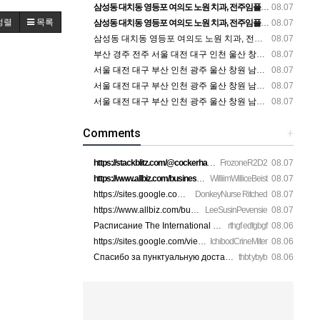
삼성동 대치동 영등포 여의도 노원 치과, 전주임플란트 대구정형외과 광주피부과 정보
08.07
정렬
목록
삼성동 대치동 영등포 여의도 노원 치과, 전주임플란트 대구정형외과 광주피부과 정보
08.07
삼성동 대치동 영등포 여의도 노원 치과, 전주임플란트 대구정형외과 광주피부과 정보
08.07
부산 경주 전주 서울 대전 대구 인천 울산 창원 양산 포항 천안 평택 용인 고양 성남 수원 일수, 미용학원, 가족사진, 점집, 한복대여, 독학재수학원, 재회부적 정보
08.07
서울 대전 대구 부산 인천 광주 울산 창원 남양주 이혼전문변호사 정보
08.07
서울 대전 대구 부산 인천 광주 울산 창원 남양주 이혼전문변호사 정보
08.07
서울 대전 대구 부산 인천 광주 울산 창원 남양주 이혼전문변호사 정보
08.07
Comments
+
https://stackblitz.com/@cockerhanstartup/collections/1-888-7…
FrozoneR2D2
08.07
https://www.allbiz.com/business/mcafee-inc_172c https://site…
WilliimWilliceBeist
08.07
https://sites.google.com/view/aura-antivirus-supporei73k htt…
DonkeyNurse Ritched
08.07
https://www.allbiz.com/business/mcafee-inc_172c https://site…
LeeSusinPevensie
08.07
Расписание The International 2026 уже добавил себе в календа…
rthgf edfgbgf
08.06
https://sites.google.com/view/norton-customer-care-hel956a/h…
IchibodCrineMiter
08.06
Спасибо за пунктуальную доставку, термоупаковка спасла ситуа…
thbt ybyb
08.06