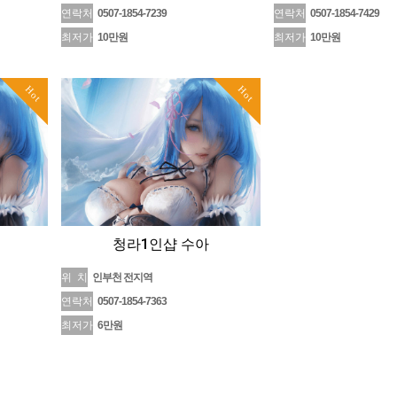
연락처
0507-1854-7239
연락처
0507-1854-7429
최저가
10만원
최저가
10만원
Hot
Hot
청라1인샵 수아
위 치
인부천 전지역
연락처
0507-1854-7363
최저가
6만원