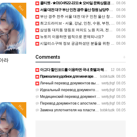
콜티켓 - ★O1O-9522-2211★ 모바일 문화상품권 현금화 컬쳐랜드 해피머니 백화점 상품권 매입 수수료 상담
08.06
Hot
서울 대전 대구 부산 인천 광주 울산 창원 남양주 이혼전문변호사 정보
08.06
부산 경주 전주 서울 대전 대구 인천 울산 창원 양산 포항 천안 평택 용인 고양 성남 수원 일수, 미용학원, 가족사진, 점집, 한복대여, 독학재수학원, 재회부적 정보
08.06
최고드라이브 - 서울, 강남, 인천, 수원, 부천, 안산, 하남, 화성, 동탄 등 수도권 운전연수 전지역 방문 가능
08.06
삼성동 대치동 영등포 여의도 노원 치과, 전주임플란트 대구정형외과 광주피부과 정보
08.06
뉴토끼 이용하면 법적으로 문제되나요?
08.06
시알리스구매 정보 궁금하셨던 분들을 위한 사이트 보러가기! - 성인약국
08.06
Comments
+
 아라
아고다 할인코드를 이용하면 국내 호텔과 해외 숙소를 예약할 때 숙박비를 더욱 알뜰하게 줄일 수 있습니다. 현…
12
08.05
Приехали в удобное для меня время после работы, спасибо за г…
bobik tuzik
08.05
Личный перевод документов выполнили без помарок и опечаток. …
werty jhgf
08.05
Идеальный перевод документов для участия в международном тен…
werty jhgf
08.05
Медицинский перевод документов по онкологии сделали без ошиб…
werty jhgf
08.05
Перевод документов с апостилем отдали ровно в срок, без пуст…
werty jhgf
08.05
Hot
Замена уплотнителя на пластиковых окнах на балконе решила пр…
bobik tuzik
08.05