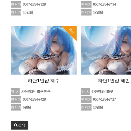
연락처
0507-1854-7328
연락처
0507-1854-7434
최저가
10만원
최저가
12만원
Hot
하단1인샵 혜수
하단1인샵 혜빈
위 치
사단역 2번 출구 인근
위 치
하단역 2번출구
연락처
0507-1854-7428
연락처
0507-1854-7427
최저가
6만원
최저가
10만원
검색