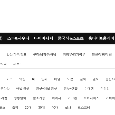
)
스파&사우나
타이마사지
중국식&스포츠
홈타이&홈케어
일산/파주/김포
구리/남양주/하남
의정부/경기북부
인천/부평/부천
남지역
제주도
키스
역립
bj
입싸
애널
노콘
질싸
얼싸
동반샤
무한샷
애널 원샷
원샷+애널 원샷
원샷+핸플
여대생
직장인
쓰리썸
청룡열차
빨조가능
치까시
가그린
녹차서비스
가위치
코스
출장
20대
30대
40대
실사
코스프레