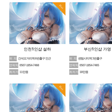
Hot
인천1인샵 설하
부산1인샵 가영
위 치
간석오거리역 6번출구 인근
위 치
센텀시티역 3번출구
연락처
0507-1854-7468
연락처
0507-1854-7465
최저가
11만원
최저가
18만원
Hot