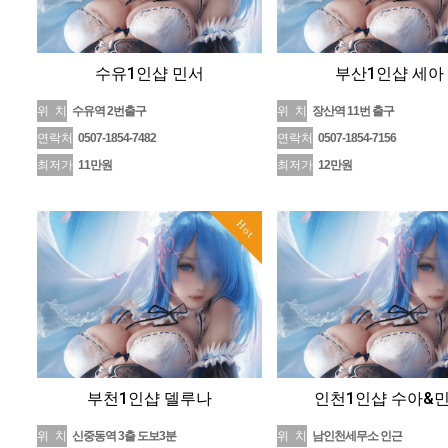
수유1인샵 민서
부산1인샵 세아
위 치
수유역 2번출구
위 치
장산역 11번 출구
연락처
0507-1854-7482
연락처
0507-1854-7156
최저가
11만원
최저가
12만원
Hot
​부천1인샵 델루나
인천1인샵 수아&
위 치
신중동역 3출 도보3분
위 치
남인천세무소 인근