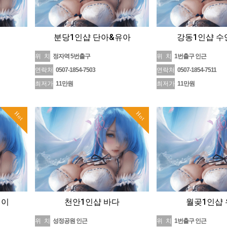
분당1인샵 단아&유아
강동1인샵 수
위 치
정자역 5번출구
위 치
1번출구 인근
연락처
0507-1854-7503
연락처
0507-1854-7511
최저가
11만원
최저가
11만원
Hot
Hot
민이
천안1인샵 바다
월곶1인샵
위 치
성정공원 인근
위 치
1번출구 인근