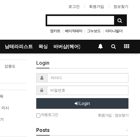
로그인
회원가입
정보찾기
영카트
베이직테마
그누보드
아미나빌더
|
|
|
남테라피스트
왁싱
바버샵(헤어)
Login
강원도
워
Login
미시
자동로그인
회원가입
|
정보찾기
기
Posts
+