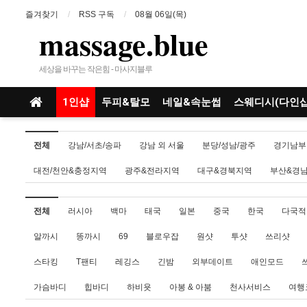
즐겨찾기
RSS 구독
08월 06일(목)
massage.blue
세상을 바꾸는 작은힘 - 마사지블루
1인샵
두피&탈모
네일&속눈썹
스웨디시(다인샵
전체
강남/서초/송파
강남 외 서울
분당/성남/광주
경기남부
대전/천안&충정지역
광주&전라지역
대구&경북지역
부산&경
전체
러시아
백마
태국
일본
중국
한국
다국적
알까시
똥까시
69
블로우잡
원샷
투샷
쓰리샷
스타킹
T팬티
레깅스
긴밤
외부데이트
애인모드
가슴바디
힙바디
하비욧
아봉 & 아붐
천사서비스
여행