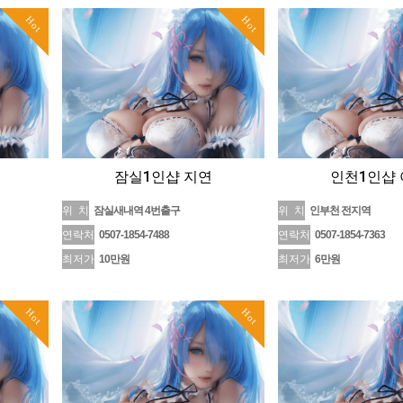
Hot
Hot
잠실1인샵 지연
인천1인샵
위 치
잠실새내역 4번출구
위 치
인부천 전지역
연락처
0507-1854-7488
연락처
0507-1854-7363
최저가
10만원
최저가
6만원
Hot
Hot