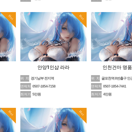
Hot
Hot
안양1인샵 라라
인천건마 명
위 치
경기남부 전지역
위 치
굴포천역 8번출구 인
연락처
0507-1854-7158
연락처
0507-1854-7441
최저가
5만원
최저가
4만원
Hot
Hot