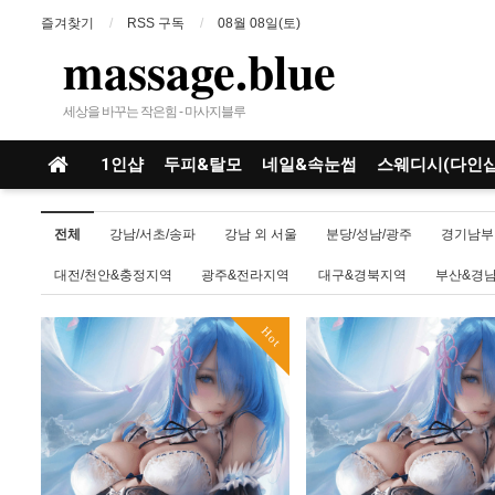
즐겨찾기
RSS 구독
08월 08일(토)
massage.blue
세상을 바꾸는 작은힘 - 마사지블루
1인샵
두피&탈모
네일&속눈썹
스웨디시(다인샵
전체
강남/서초/송파
강남 외 서울
분당/성남/광주
경기남부
대전/천안&충정지역
광주&전라지역
대구&경북지역
부산&경
Hot