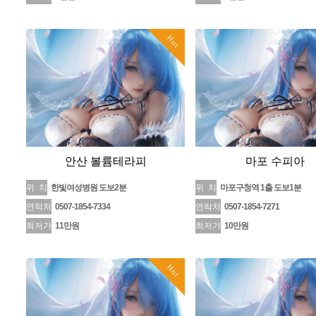
Hot
안산 볼륨테라피
마포 수피아
위 치
한빛여성병원 도보2분
위 치
마포구청역 1출 도보1분
연락처
0507-1854-7334
연락처
0507-1854-7271
최저가
11만원
최저가
10만원
Hot