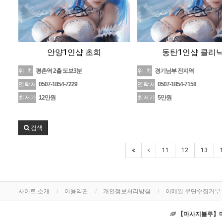
안양1인샵 초희
동탄1인샵 클리
위 치
평촌역 2출 도보3분
위 치
경기남부 전지역
연락처
0507-1854-7229
연락처
0507-1854-7158
최저가
12만원
최저가
5만원
검색
11
12
13
사이트 소개
이용약관
개인정보처리방침
이메일 무단수집거부
【마사지블루】마사