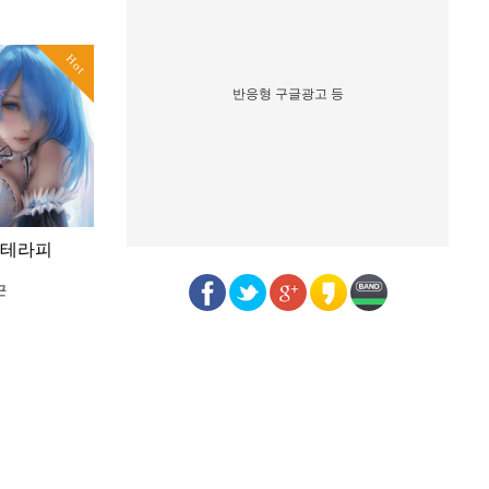
Hot
반응형 구글광고 등
품테라피
근