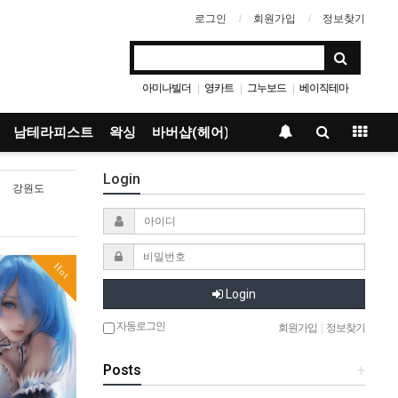
로그인
회원가입
정보찾기
아미나빌더
영카트
그누보드
베이직테마
|
|
|
남테라피스트
왁싱
바버샵(헤어)
Login
강원도
Hot
Login
자동로그인
회원가입
|
정보찾기
Posts
+