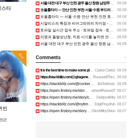
서울 대전 대구 부산 인천 광주 울산 창원 남양주 이혼전문변호사 정보
08.08
별스타
쏘울홈타이 — 안산·인천·부천·서울·수원 부드러운 방문 관리 안내
08.08
쏘울홈타이 — 서울·수원·안산·부천·인천 호텔·자택 홈케어 상담
08.08
시알리스의 특징과 비아그라와의 차이점 - 비아센터
08.08
토파일 실시간 접속 주소 - 토파일 접속 - 토파일 최신 현재 주소 - xhvkdlf
08.08
이명과 돌발성난청, 치료 시기를 놓치면 안 되는 이유
08.08
서울 대전 대구 부산 인천 광주 울산 창원 남양주 이혼전문변호사 정보
08.08
Hot
Comments
+
It is the best time to make some plans for the long run and …
Clarice Clarice
08.08
https://stackblitz.com/@ghagenes74/collections/what-happens-…
RuususellThe L
08.08
https://stackblitz.com/@cockerhanstartup/collections/help__-…
JickTorrinceL
08.08
https://open.firstory.me/story/cmsip2pjw1a3701z6ftwa1gpl htt…
ushaortRaoundT
08.07
https://open.firstory.me/story/cmsiqku8m17ah01yqc4c6208e htt…
DeidpoolMiry
08.07
https://stackblitz.com/@nytimes/collections/how-to-turn-off-…
EdgirFrogJirvis
08.07
귀빈
https://open.firstory.me/story/cmsiozsiy17o601yk4yp1bpeu htt…
DricoMilfoyShiun
08.07
 인근