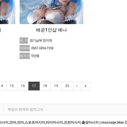
닉
배곧1인샵 예나
위 치
경기남부 전지역
연락처
0507-1854-7158
최저가
5만원
14
15
16
17
18
19
20
책임의 한계와 법적고지
지,건마,안마,스포츠마사지,타이마사지,건전마사지,출장마사지 | massage.blue