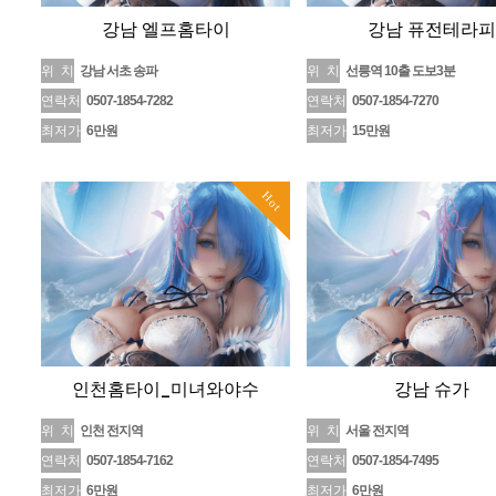
강남 엘프홈타이
강남 퓨전테라피
위 치
강남 서초 송파
위 치
선릉역 10출 도보3분
연락처
0507-1854-7282
연락처
0507-1854-7270
최저가
6만원
최저가
15만원
Hot
인천홈타이_미녀와야수
강남 슈가
위 치
인천 전지역
위 치
서울 전지역
연락처
0507-1854-7162
연락처
0507-1854-7495
최저가
6만원
최저가
6만원