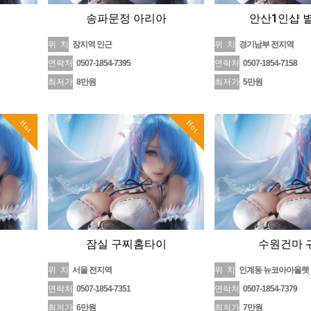
송파문정 아리아
안산1인샵 
위 치
장지역 인근
위 치
경기남부 전지역
연락처
0507-1854-7395
연락처
0507-1854-7158
최저가
8만원
최저가
5만원
Hot
Hot
잠실 구찌홈타이
수원건마 
위 치
서울 전지역
위 치
인계동 뉴코아아울렛
연락처
0507-1854-7351
연락처
0507-1854-7379
최저가
6만원
최저가
7만원