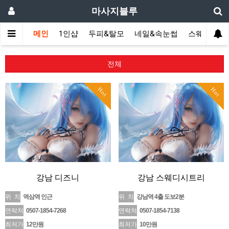
마사지블루
메인
1인샵
두피&탈모
네일&속눈썹
스웨디시(다
전체
Hot
Hot
강남 디즈니
강남 스웨디시트리
위 치
역삼역 인근
위 치
강남역 4출 도보2분
연락처
0507-1854-7268
연락처
0507-1854-7138
최저가
12만원
최저가
10만원