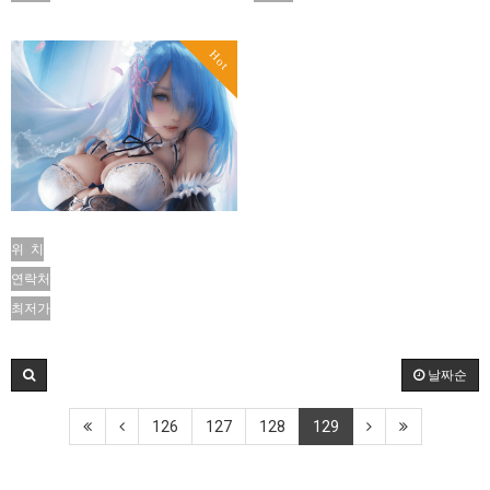
Hot
위 치
연락처
최저가
날짜순
126
127
128
129