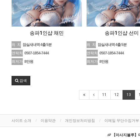
송파1인샵 채민
송파1인샵 선미
위 치
잠실새내역 4출 5분
위 치
잠실새내역 4출 5분
연락처
0507-1854-7444
연락처
0507-1854-7444
최저가
8만원
최저가
8만원
검색
11
12
13
사이트 소개
이용약관
개인정보처리방침
이메일 무단수집거부
【마사지블루】마사