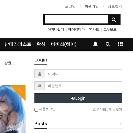
로그인
회원가입
정보찾기
아미나빌더
베이직테마
영카트
그누보드
|
|
|
남테라피스트
왁싱
바버샵(헤어)
Login
강원도
Hot
Login
자동로그인
회원가입
|
정보찾기
Posts
+