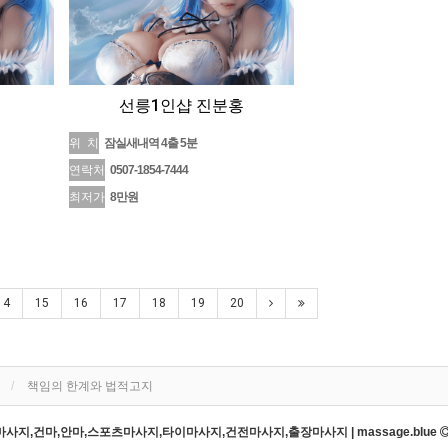
선릉1인샵 진분홍
위 치
잠실새내역 4출 5분
연락처
0507-1854-7444
최저가
8만원
14
15
16
17
18
19
20
책임의 한계와 법적고지
지,건마,안마,스포츠마사지,타이마사지,건전마사지,출장마사지 | massage.blue