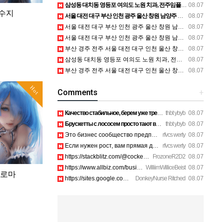
삼성동 대치동 영등포 여의도 노원 치과, 전주임플란트 대구정형외과 광주피부과 정보
08.07
 수지
서울 대전 대구 부산 인천 광주 울산 창원 남양주 이혼전문변호사 정보
08.07
서울 대전 대구 부산 인천 광주 울산 창원 남양주 이혼전문변호사 정보
08.07
서울 대전 대구 부산 인천 광주 울산 창원 남양주 이혼전문변호사 정보
08.07
부산 경주 전주 서울 대전 대구 인천 울산 창원 양산 포항 천안 평택 용인 고양 성남 수원 일수, 미용학원, 가족사진, 점집, 한복대여, 독학재수학원, 재회부적 정보
08.07
삼성동 대치동 영등포 여의도 노원 치과, 전주임플란트 대구정형외과 광주피부과 정보
08.07
부산 경주 전주 서울 대전 대구 인천 울산 창원 양산 포항 천안 평택 용인 고양 성남 수원 일수, 미용학원, 가족사진, 점집, 한복대여, 독학재수학원, 재회부적 정보
08.07
Hot
Comments
+
Качество стабильное, берем уже третий раз на планерки. https…
thbt ybyb
08.07
Брускетты с лососем просто тают во рту, рекомендую. https://…
thbt ybyb
08.07
Это бизнес сообщество предпринимателей в Санкт-Петербурге эк…
rfvcs werty
08.07
Если нужен рост, вам прямая дорога в этот клуб предпринимате…
rfvcs werty
08.07
https://stackblitz.com/@cockerhanstartup/collections/1-888-7…
FrozoneR2D2
08.07
https://www.allbiz.com/business/mcafee-inc_172c https://site…
WilliimWilliceBeist
08.07
아로마
https://sites.google.com/view/aura-antivirus-supporei73k htt…
DonkeyNurse Ritched
08.07