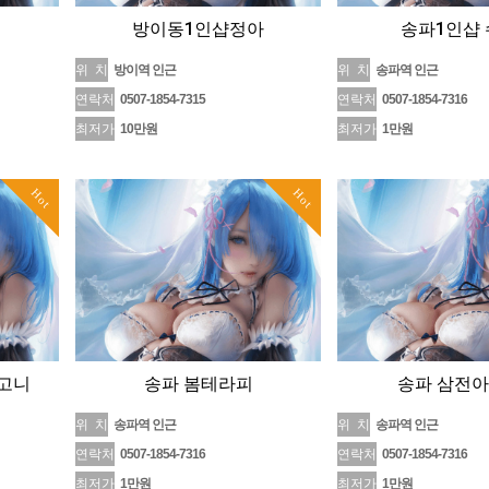
방이동1인샵정아
송파1인샵
위 치
방이역 인근
위 치
송파역 인근
연락처
0507-1854-7315
연락처
0507-1854-7316
최저가
10만원
최저가
1만원
Hot
Hot
고니
송파 봄테라피
송파 삼전
위 치
송파역 인근
위 치
송파역 인근
연락처
0507-1854-7316
연락처
0507-1854-7316
최저가
1만원
최저가
1만원