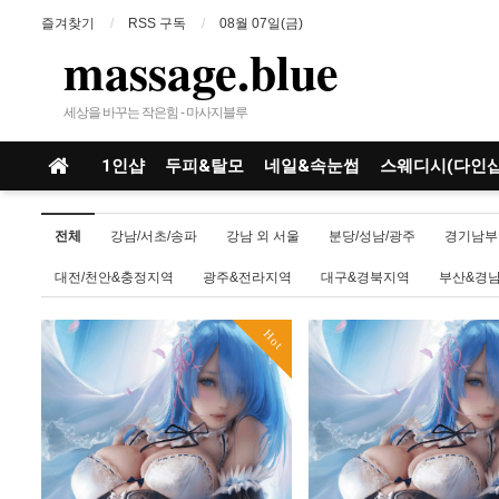
즐겨찾기
RSS 구독
08월 07일(금)
massage.blue
세상을 바꾸는 작은힘 - 마사지블루
1인샵
두피&탈모
네일&속눈썹
스웨디시(다인샵
전체
강남/서초/송파
강남 외 서울
분당/성남/광주
경기남부
대전/천안&충정지역
광주&전라지역
대구&경북지역
부산&경
Hot