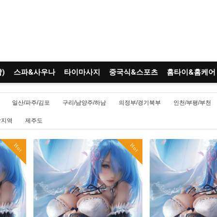
)
스파&사우나
타이마사지
중국식&스포츠
홈타이&홈케어
일산/파주/김포
구리/남양주/하남
의정부/경기북부
인천/부평/부천
남지역
제주도
Hot
Hot