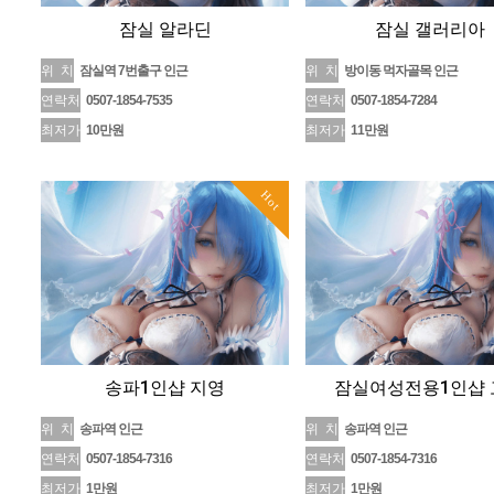
잠실 알라딘
잠실 갤러리아
위 치
잠실역 7번출구 인근
위 치
방이동 먹자골목 인근
연락처
0507-1854-7535
연락처
0507-1854-7284
최저가
10만원
최저가
11만원
Hot
송파1인샵 지영
잠실여성전용1인샵 
위 치
송파역 인근
위 치
송파역 인근
연락처
0507-1854-7316
연락처
0507-1854-7316
최저가
1만원
최저가
1만원