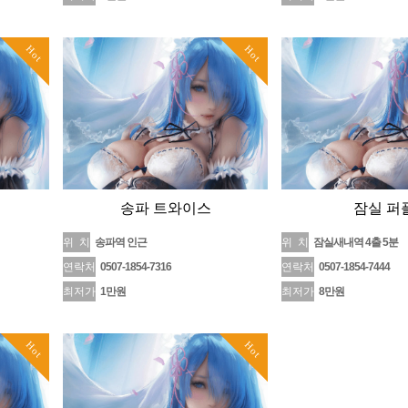
Hot
Hot
송파 트 와이스
잠실 퍼
위 치
송파역 인근
위 치
잠실새내역 4출 5분
연락처
0507-1854-7316
연락처
0507-1854-7444
최저가
1만원
최저가
8만원
Hot
Hot