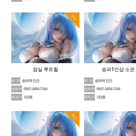
Hot
잠실 루트힐
송파1인샵 소은
위 치
송파역 인근
위 치
송파역 인근
연락처
0507-1854-7316
연락처
0507-1854-7316
최저가
1만원
최저가
1만원
Hot