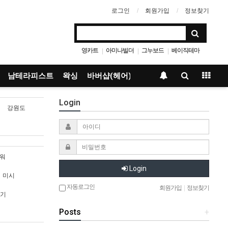
로그인
회원가입
정보찾기
영카트
아미나빌더
그누보드
베이직테마
|
|
|
남테라피스트
왁싱
바버샵(헤어)
Login
강원도
워
Login
미시
자동로그인
회원가입
|
정보찾기
기
Posts
+