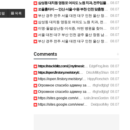
삼성동 대치동 영등포 여의도 노원 치과, 전주임플란트 대구정형외과 광주피부과 정보
08.07
쏘울홈타이 — 안산·서울·수원·부천·인천 맞춤형 출장마사지 안내
08.07
정렬
목록
부산 경주 전주 서울 대전 대구 인천 울산 창원 양산 포항 천안 평택 용인 고양 성남 수원 일수, 미용학원, 가족사진, 점집, 한복대여, 독학재수학원, 재회부적 정보
08.07
삼성동 대치동 영등포 여의도 노원 치과, 전주임플란트 대구정형외과 광주피부과 정보
08.07
이명·돌발성난청·이석증, 어떤 병원을 찾아야 할까요?
08.07
서울 대전 대구 부산 인천 광주 울산 창원 남양주 이혼전문변호사 정보
08.07
부산 경주 전주 서울 대전 대구 인천 울산 창원 양산 포항 천안 평택 용인 고양 성남 수원 일수, 미용학원, 가족사진, 점집, 한복대여, 독학재수학원, 재회부적 정보
08.07
Comments
+
https://stackblitz.com/@nytimes/collections/how-to-turn-off-…
EdgirFrogJirvis
08.07
https://open.firstory.me/story/cmsiozsiy17o601yk4yp1bpeu htt…
DricoMilfoyShiun
08.07
https://open.firstory.me/story/cmsiqkyx2175p01xi1dox23a6 htt…
HippyRorschich
08.07
Огромное спасибо админу за подробный гайд по билетам. https:…
rthgf edfgbgf
08.07
Огромное спасибо админу за подробный гайд по билетам. https:…
rthgf edfgbgf
08.07
https://sites.google.com/view/avira-supp0rt-chat-suppo8ifu h…
iuslinJimesGordon
08.07
https://sites.google.com/view/mcafee-suppore01ss/home https:…
DeidpoolMiry
08.07