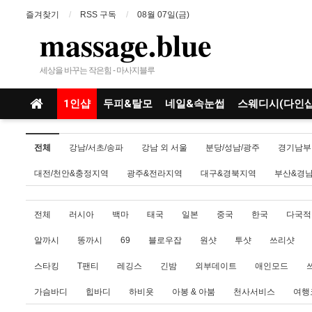
즐겨찾기
RSS 구독
08월 07일(금)
massage.blue
세상을 바꾸는 작은힘 - 마사지블루
1인샵
두피&탈모
네일&속눈썹
스웨디시(다인샵
전체
강남/서초/송파
강남 외 서울
분당/성남/광주
경기남부
대전/천안&충정지역
광주&전라지역
대구&경북지역
부산&경
전체
러시아
백마
태국
일본
중국
한국
다국적
알까시
똥까시
69
블로우잡
원샷
투샷
쓰리샷
스타킹
T팬티
레깅스
긴밤
외부데이트
애인모드
가슴바디
힙바디
하비욧
아봉 & 아붐
천사서비스
여행