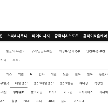
)
스파&사우나
타이마사지
중국식&스포츠
홈타이&홈케어
일산/파주/김포
구리/남양주/하남
의정부/경기북부
인천/부평/부천
남지역
제주도
키스
역립
bj
입싸
애널
노콘
질싸
얼싸
동반샤
무한샷
애널 원샷
원샷+애널 원샷
원샷+핸플
여대생
직장인
쓰리썸
청룡열차
빨조가능
치까시
가그린
녹차서비스
가위치
코스
출장
20대
30대
40대
실사
코스프레