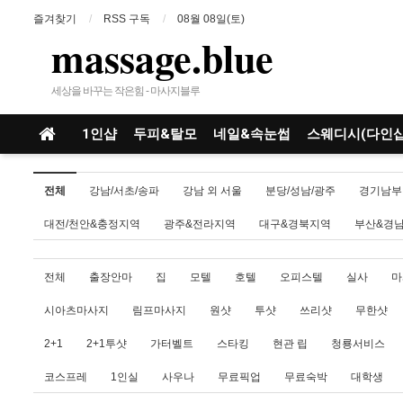
즐겨찾기
RSS 구독
08월 08일(토)
massage.blue
세상을 바꾸는 작은힘 - 마사지블루
1인샵
두피&탈모
네일&속눈썹
스웨디시(다인샵
전체
강남/서초/송파
강남 외 서울
분당/성남/광주
경기남부
대전/천안&충정지역
광주&전라지역
대구&경북지역
부산&경
전체
출장안마
집
모텔
호텔
오피스텔
실사
마
시아츠마사지
림프마사지
원샷
투샷
쓰리샷
무한샷
2+1
2+1투샷
가터벨트
스타킹
현관 립
청룡서비스
코스프레
1인실
사우나
무료픽업
무료숙박
대학생