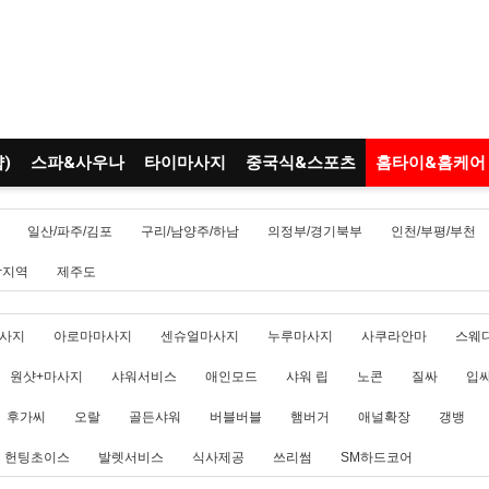
)
스파&사우나
타이마사지
중국식&스포츠
홈타이&홈케어
일산/파주/김포
구리/남양주/하남
의정부/경기북부
인천/부평/부천
남지역
제주도
사지
아로마마사지
센슈얼마사지
누루마사지
사쿠라안마
스웨
원샷+마사지
샤워서비스
애인모드
샤워 립
노콘
질싸
입
후가씨
오랄
골든샤워
버블버블
햄버거
애널확장
갱뱅
헌팅초이스
발렛서비스
식사제공
쓰리썸
SM하드코어