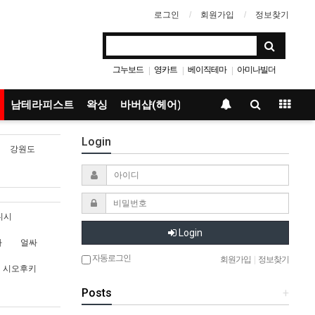
로그인
회원가입
정보찾기
그누보드
영카트
베이직테마
아미나빌더
|
|
|
남테라피스트
왁싱
바버샵(헤어)
Login
강원도
디시
Login
싸
얼싸
자동로그인
회원가입
|
정보찾기
시오후키
Posts
+