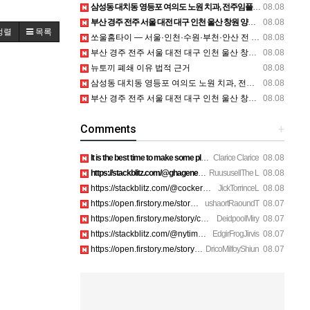
삼성동 대치동 영등포 여의도 노원 치과, 전주임플란트 대구정형외과 광주피부과 정보
08.08
부산 경주 전주 서울 대전 대구 인천 울산 창원 양산 포항 천안 평택 용인 고양 성남 수원 일수, 미용학원, 가족사진, 점집, 한복대여, 독학재수학원, 재회부적 정보
08.08
정렬
목록
쏘울홈타이 — 서울·인천·수원·부천·안산 전 지역 출장 안마 안내
08.08
부산 경주 전주 서울 대전 대구 인천 울산 창원 양산 포항 천안 평택 용인 고양 성남 수원 일수, 미용학원, 가족사진, 점집, 한복대여, 독학재수학원, 재회부적 정보
08.08
뉴토끼 폐쇄 이유 법적 근거
08.08
삼성동 대치동 영등포 여의도 노원 치과, 전주임플란트 대구정형외과 광주피부과 정보
08.08
부산 경주 전주 서울 대전 대구 인천 울산 창원 양산 포항 천안 평택 용인 고양 성남 수원 일수, 미용학원, 가족사진, 점집, 한복대여, 독학재수학원, 재회부적 정보
08.08
Comments
+
It is the best time to make some plans for the long run and …
Clarice Clarice
08.08
https://stackblitz.com/@ghagenes74/collections/what-happens-…
RuususellThe L
08.08
https://stackblitz.com/@cockerhanstartup/collections/help__-…
JickTorrinceL
08.08
https://open.firstory.me/story/cmsip2pjw1a3701z6ftwa1gpl htt…
ushaortRaoundT
08.07
https://open.firstory.me/story/cmsiqku8m17ah01yqc4c6208e htt…
DeidpoolMiry
08.07
https://stackblitz.com/@nytimes/collections/how-to-turn-off-…
EdgirFrogJirvis
08.07
https://open.firstory.me/story/cmsiozsiy17o601yk4yp1bpeu htt…
DricoMilfoyShiun
08.07