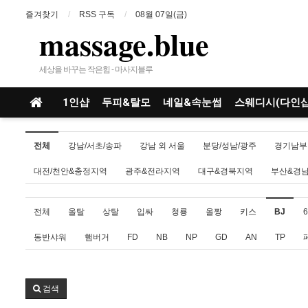
즐겨찾기
RSS 구독
08월 07일(금)
massage.blue
세상을 바꾸는 작은힘 - 마사지블루
1인샵
두피&탈모
네일&속눈썹
스웨디시(다인샵
전체
강남/서초/송파
강남 외 서울
분당/성남/광주
경기남부
대전/천안&충정지역
광주&전라지역
대구&경북지역
부산&경
전체
올탈
상탈
입싸
청룡
올짱
키스
BJ
6
동반샤워
햄버거
FD
NB
NP
GD
AN
TP
검색