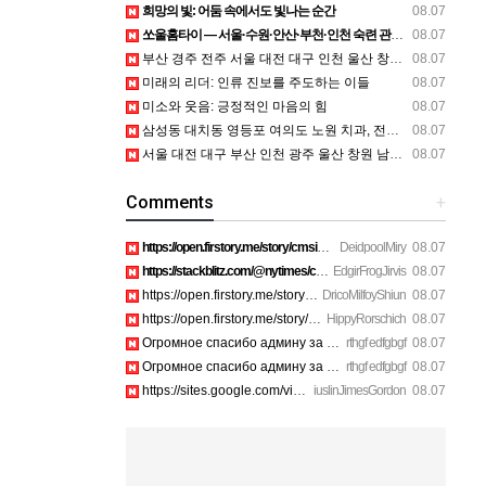
희망의 빛: 어둠 속에서도 빛나는 순간
08.07
쏘울홈타이 — 서울·수원·안산·부천·인천 숙련 관리사 방문 상담
08.07
부산 경주 전주 서울 대전 대구 인천 울산 창원 양산 포항 천안 평택 용인 고양 성남 수원 일수, 미용학원, 가족사진, 점집, 한복대여, 독학재수학원, 재회부적 정보
08.07
미래의 리더: 인류 진보를 주도하는 이들
08.07
미소와 웃음: 긍정적인 마음의 힘
08.07
삼성동 대치동 영등포 여의도 노원 치과, 전주임플란트 대구정형외과 광주피부과 정보
08.07
서울 대전 대구 부산 인천 광주 울산 창원 남양주 이혼전문변호사 정보
08.07
Comments
+
https://open.firstory.me/story/cmsiqku8m17ah01yqc4c6208e htt…
DeidpoolMiry
08.07
https://stackblitz.com/@nytimes/collections/how-to-turn-off-…
EdgirFrogJirvis
08.07
https://open.firstory.me/story/cmsiozsiy17o601yk4yp1bpeu htt…
DricoMilfoyShiun
08.07
https://open.firstory.me/story/cmsiqkyx2175p01xi1dox23a6 htt…
HippyRorschich
08.07
Огромное спасибо админу за подробный гайд по билетам. https:…
rthgf edfgbgf
08.07
Огромное спасибо админу за подробный гайд по билетам. https:…
rthgf edfgbgf
08.07
https://sites.google.com/view/avira-supp0rt-chat-suppo8ifu h…
iuslinJimesGordon
08.07