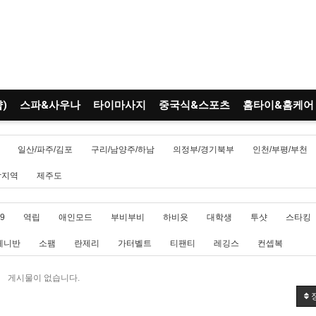
)
스파&사우나
타이마사지
중국식&스포츠
홈타이&홈케어
일산/파주/김포
구리/남양주/하남
의정부/경기북부
인천/부평/부천
남지역
제주도
9
역립
애인모드
부비부비
하비욧
대학생
투샷
스타킹
페니반
소팸
란제리
가터벨트
티팬티
레깅스
컨셉복
게시물이 없습니다.