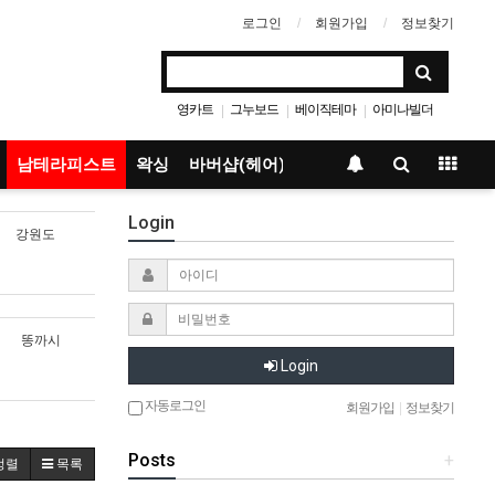
로그인
회원가입
정보찾기
영카트
그누보드
베이직테마
아미나빌더
|
|
|
남테라피스트
왁싱
바버샵(헤어)
Login
강원도
똥까시
Login
자동로그인
회원가입
|
정보찾기
Posts
+
정렬
목록