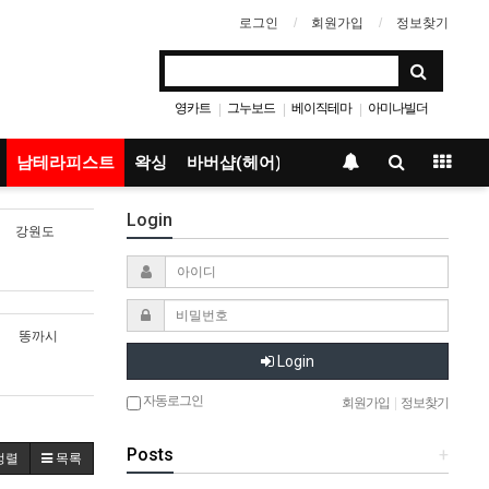
로그인
회원가입
정보찾기
영카트
그누보드
베이직테마
아미나빌더
|
|
|
남테라피스트
왁싱
바버샵(헤어)
Login
강원도
똥까시
Login
자동로그인
회원가입
|
정보찾기
Posts
+
정렬
목록