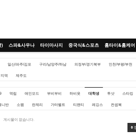
)
스파&사우나
타이마사지
중국식&스포츠
홈타이&홈케어
일산/파주/김포
구리/남양주/하남
의정부/경기북부
인천/부평/부천
남지역
제주도
9
역립
애인모드
부비부비
하비욧
대학생
투샷
스타킹
페니반
소팸
란제리
가터벨트
티팬티
레깅스
컨셉복
게시물이 없습니다.