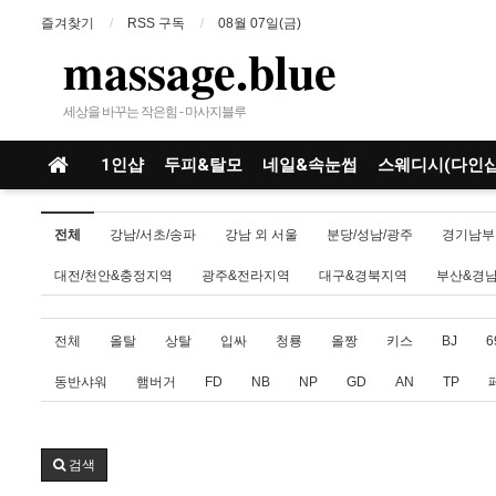
즐겨찾기
RSS 구독
08월 07일(금)
massage.blue
세상을 바꾸는 작은힘 - 마사지블루
1인샵
두피&탈모
네일&속눈썹
스웨디시(다인샵
전체
강남/서초/송파
강남 외 서울
분당/성남/광주
경기남부
대전/천안&충정지역
광주&전라지역
대구&경북지역
부산&경
전체
올탈
상탈
입싸
청룡
올짱
키스
BJ
6
동반샤워
햄버거
FD
NB
NP
GD
AN
TP
검색