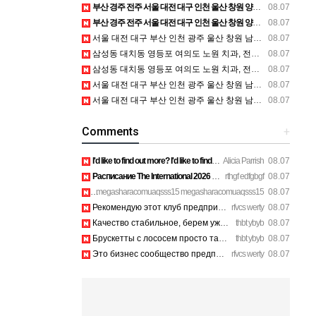
부산 경주 전주 서울 대전 대구 인천 울산 창원 양산 포항 천안 평택 용인 고양 성남 수원 일수, 미용학원, 가족사진, 점집, 한복대여, 독학재수학원, 재회부적 정보
08.07
부산 경주 전주 서울 대전 대구 인천 울산 창원 양산 포항 천안 평택 용인 고양 성남 수원 일수, 미용학원, 가족사진, 점집, 한복대여, 독학재수학원, 재회부적 정보
08.07
서울 대전 대구 부산 인천 광주 울산 창원 남양주 이혼전문변호사 정보
08.07
삼성동 대치동 영등포 여의도 노원 치과, 전주임플란트 대구정형외과 광주피부과 정보
08.07
삼성동 대치동 영등포 여의도 노원 치과, 전주임플란트 대구정형외과 광주피부과 정보
08.07
서울 대전 대구 부산 인천 광주 울산 창원 남양주 이혼전문변호사 정보
08.07
서울 대전 대구 부산 인천 광주 울산 창원 남양주 이혼전문변호사 정보
08.07
Comments
+
I'd like to find out more? I'd like to find out some additio…
Alicia Parrish
08.07
Расписание The International 2026 уже добавил себе в календа…
rthgf edfgbgf
08.07
Does your website have a contact page? I'm having a toug
megasharacomuaqsss15 megasharacomuaqsss15
08.07
Рекомендую этот клуб предпринимателей Санкт-Петербург всем в…
rfvcs werty
08.07
Качество стабильное, берем уже третий раз на планерки. https…
thbt ybyb
08.07
Брускетты с лососем просто тают во рту, рекомендую. https://…
thbt ybyb
08.07
Это бизнес сообщество предпринимателей в Санкт-Петербурге эк…
rfvcs werty
08.07