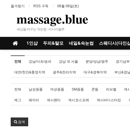
즐겨찾기
RSS 구독
08월 08일(토)
massage.blue
세상을 바꾸는 작은힘 - 마사지블루
1인샵
두피&탈모
네일&속눈썹
스웨디시(다인샵
전체
강남/서초/송파
강남 외 서울
분당/성남/광주
경기남부
대전/천안&충정지역
광주&전라지역
대구&경북지역
부산&경
전체
남성용품
여성용품
SM용품
콘돔
러브젤
섹
에그
페어리
섹시팬티
섹시코스프레
섹시바디스타킹
검색