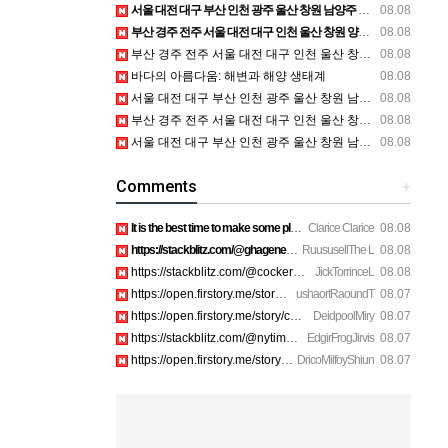
서울 대전 대구 부산 인천 광주 울산 창원 남양주 이혼전문변호사 정보
08.08
부산 경주 전주 서울 대전 대구 인천 울산 창원 양산 포항 천안 평택 용인 고양 성남 수원 일수, 미용학원, 가족사진, 점집, 한복대여, 독학재수학원, 재회부적 정보
08.08
부산 경주 전주 서울 대전 대구 인천 울산 창원 양산 포항 천안 평택 용인 고양 성남 수원 일수, 미용학원, 가족사진, 점집, 한복대여, 독학재수학원, 재회부적 정보
08.08
바다의 아름다움: 해변과 해양 생태계
08.08
서울 대전 대구 부산 인천 광주 울산 창원 남양주 이혼전문변호사 정보
08.08
부산 경주 전주 서울 대전 대구 인천 울산 창원 양산 포항 천안 평택 용인 고양 성남 수원 일수, 미용학원, 가족사진, 점집, 한복대여, 독학재수학원, 재회부적 정보
08.08
서울 대전 대구 부산 인천 광주 울산 창원 남양주 이혼전문변호사 정보
08.08
Comments
+
It is the best time to make some plans for the long run and …
Clarice Clarice
08.08
https://stackblitz.com/@ghagenes74/collections/what-happens-…
RuususellThe L
08.08
https://stackblitz.com/@cockerhanstartup/collections/help__-…
JickTorrinceL
08.08
https://open.firstory.me/story/cmsip2pjw1a3701z6ftwa1gpl htt…
ushaortRaoundT
08.07
https://open.firstory.me/story/cmsiqku8m17ah01yqc4c6208e htt…
DeidpoolMiry
08.07
https://stackblitz.com/@nytimes/collections/how-to-turn-off-…
EdgirFrogJirvis
08.07
https://open.firstory.me/story/cmsiozsiy17o601yk4yp1bpeu htt…
DricoMilfoyShiun
08.07