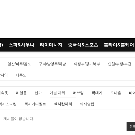
)
스파&사우나
타이마사지
중국식&스포츠
홈타이&홈케어
일산/파주/김포
구리/남양주/하남
의정부/경기북부
인천/부평/부천
남지역
제주도
시속옷
리얼돌
텐가
애널 자위
러브링
확대기
오나홀
바
섹시스타킹
섹시가터벨트
섹시란제리
섹시슬립
게시물이 없습니다.