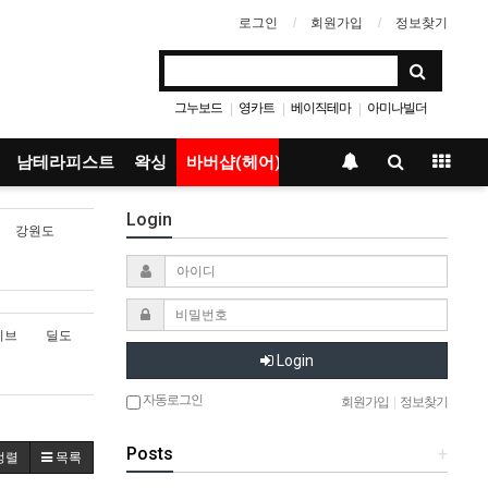
로그인
회원가입
정보찾기
그누보드
영카트
베이직테마
아미나빌더
|
|
|
남테라피스트
왁싱
바버샵(헤어)
Login
강원도
이브
딜도
Login
자동로그인
회원가입
|
정보찾기
Posts
+
정렬
목록