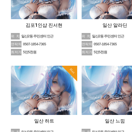
김포1인샵 진서현
일산 알라딘
위 치
일산2동 주민센터 인근
위 치
일산2동 주민센터 인근
연락처
0507-1854-7365
연락처
0507-1854-7365
최저가
5만5천원
최저가
5만5천원
Hot
일산 하트
일산 느낌