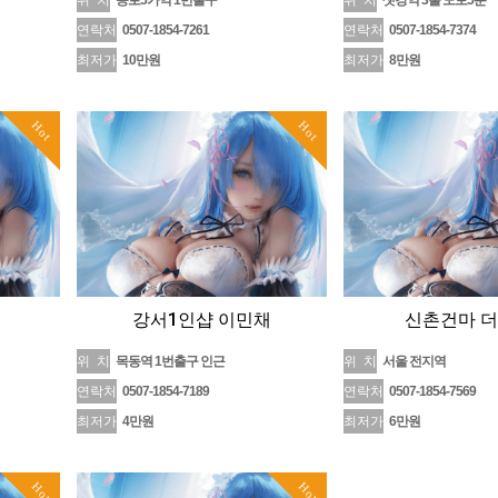
위 치
종로5가역 1번출구
위 치
샛강역 3출 도보5분
연락처
0507-1854-7261
연락처
0507-1854-7374
최저가
10만원
최저가
8만원
Hot
Hot
강서1인샵 이민채
신촌건마 
위 치
목동역 1번출구 인근
위 치
서울 전지역
연락처
0507-1854-7189
연락처
0507-1854-7569
최저가
4만원
최저가
6만원
Hot
Hot