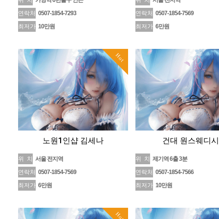
위 치
가양역 6번출구 인근
위 치
서울 전지역
연락처
0507-1854-7293
연락처
0507-1854-7569
최저가
10만원
최저가
6만원
Hot
노원1인샵 김세나
건대 원스웨디시
위 치
서울 전지역
위 치
제기역 6출 3분
연락처
0507-1854-7569
연락처
0507-1854-7566
최저가
6만원
최저가
10만원
Hot