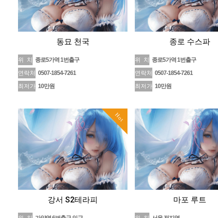
동묘 천국
종로 수스파
위 치
종로5가역 1번출구
위 치
종로5가역 1번출구
연락처
0507-1854-7261
연락처
0507-1854-7261
최저가
10만원
최저가
10만원
Hot
강서 S2테라피
마포 루트