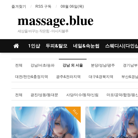
즐겨찾기
RSS 구독
08월 06일(목)
massage.blue
세상을 바꾸는 작은힘 - 마사지블루
1인샵
두피&탈모
네일&속눈썹
스웨디시(다인샵
전체
강남/서초/송파
강남 외 서울
분당/성남/광주
경기남부
대전/천안&충정지역
광주&전라지역
대구&경북지역
부산&경
전체
광진/성동/동대문
사당/이수/동작/신림
마포/공덕/합정/용
Hot