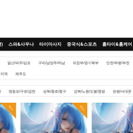
)
스파&사우나
타이마사지
중국식&스포츠
홈타이&홈케어
일산/파주/김포
구리/남양주/하남
의정부/경기북부
인천/부평/부천
남지역
제주도
산
영등포/구로/금천
성북/종로/중구
강북/노원/도봉/중랑
은평/서대문
Hot
Hot