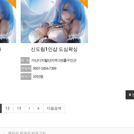
아
신도림1인샵 도심왁싱
위 치
가산디지털단지역 1번출구인근
연락처
0507-1854-7389
최저가
10만원
12
13
다음검색
책임의 한계와 법적고지