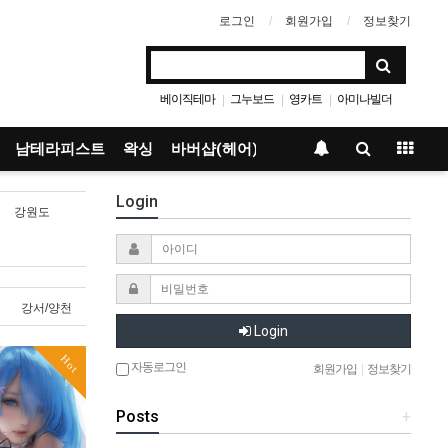
로그인
회원가입
정보찾기
베이직테마
그누보드
영카트
아미나빌더
|
|
|
남테라피스트
왁싱
바버샵(헤어)
Login
강원도
강서/양천
Login
Hot
자동로그인
회원가입
|
정보찾기
Posts
+