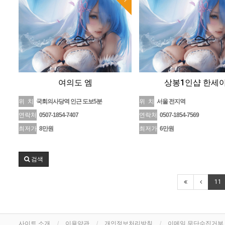
여의도 엠
상봉1인샵 한세
위 치
국회의사당역 인근 도보5분
위 치
서울 전지역
연락처
0507-1854-7407
연락처
0507-1854-7569
최저가
8만원
최저가
6만원
검색
11
사이트 소개
이용약관
개인정보처리방침
이메일 무단수집거부