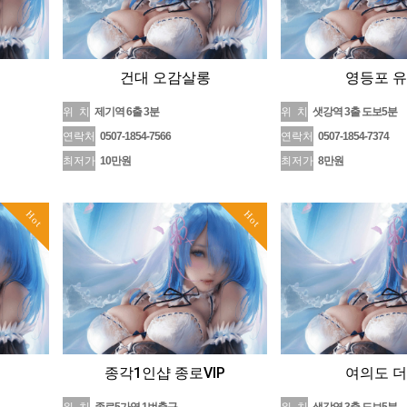
건대 오감살롱
영등포 
위 치
제기역 6출 3분
위 치
샛강역 3출 도보5분
연락처
0507-1854-7566
연락처
0507-1854-7374
최저가
10만원
최저가
8만원
Hot
Hot
종각1인샵 종로VIP
여의도 