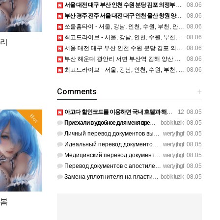
서울 대전 대구 부산 인천 수원 분당 김포 의정부 일산 청주 파주 하남 광주 구미 군포 부천 양산 창원 등 전국 흥신소 탐정사무소 정보
08.06
부산 경주 전주 서울 대전 대구 인천 울산 창원 양산 포항 천안 평택 용인 고양 성남 수원 일수, 미용학원, 가족사진, 점집, 한복대여, 독학재수학원, 재회부적 정보
08.06
쏘울홈타이 - 서울, 강남, 인천, 수원, 부천, 안산 등 수도권 출장마사지 전지역 안마 가능
08.06
최고드라이브 - 서울, 강남, 인천, 수원, 부천, 안산, 하남, 화성, 동탄 등 수도권 운전연수 전지역 방문 가능
08.06
유리
서울 대전 대구 부산 인천 수원 분당 김포 의정부 일산 청주 파주 하남 광주 구미 군포 부천 양산 창원 등 전국 흥신소 탐정사무소 정보
08.06
부산 해운대 광안리 서면 부산역 김해 양산 울산 등 경남 출장마사지 전지역 안마 가능
08.06
최고드라이브 - 서울, 강남, 인천, 수원, 부천, 안산, 하남, 화성, 동탄 등 수도권 운전연수 전지역 방문 가능
08.06
Comments
+
아고다 할인코드를 이용하면 국내 호텔과 해외 숙소를 예약할 때 숙박비를 더욱 알뜰하게 줄일 수 있습니다. 현…
12
08.05
Hot
Приехали в удобное для меня время после работы, спасибо за г…
bobik tuzik
08.05
Личный перевод документов выполнили без помарок и опечаток. …
werty jhgf
08.05
Идеальный перевод документов для участия в международном тен…
werty jhgf
08.05
Медицинский перевод документов по онкологии сделали без ошиб…
werty jhgf
08.05
Перевод документов с апостилем отдали ровно в срок, без пуст…
werty jhgf
08.05
Замена уплотнителя на пластиковых окнах на балконе решила пр…
bobik tuzik
08.05
더봄