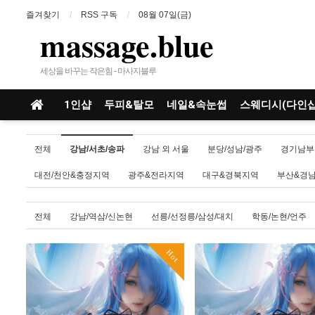
즐겨찾기
RSS 구독
08월 07일(금)
massage.blue
세상을 바꾸는 작은힘 - 마사지블루
1인샵
두피&탈모
네일&속눈썹
스웨디시(다인샵
전체
강남/서초/송파
강남 외 서울
분당/성남/광주
경기남부
대전/천안&충정지역
광주&전라지역
대구&경북지역
부산&경
전체
강남/역삼/신논현
선릉/선정릉/삼성/대치
학동/논현/언주
Hot