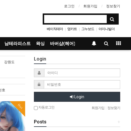
로그인
회원가입
정보찾기
베이직테마
영카트
그누보드
아미나빌더
|
|
|
남테라피스트
왁싱
바버샵(헤어)
Login
강원도
천호
Login
Hot
자동로그인
회원가입
|
정보찾기
Posts
+