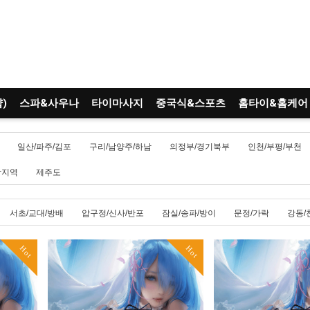
)
스파&사우나
타이마사지
중국식&스포츠
홈타이&홈케어
일산/파주/김포
구리/남양주/하남
의정부/경기북부
인천/부평/부천
남지역
제주도
서초/교대/방배
압구정/신사/반포
잠실/송파/방이
문정/가락
강동/
Hot
Hot