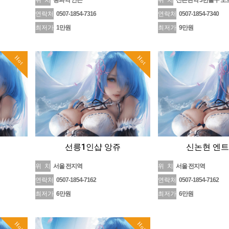
위 치
송파역 인근
위 치
신논현역 3번출구 도
연락처
0507-1854-7316
연락처
0507-1854-7340
최저가
1만원
최저가
9만원
Hot
Hot
선릉1인샵 앙쥬
신논현 엔
위 치
서울 전지역
위 치
서울 전지역
연락처
0507-1854-7162
연락처
0507-1854-7162
최저가
6만원
최저가
6만원
Hot
Hot