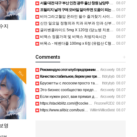
서울 대전 대구 부산 인천 광주 울산 창원 남양주 이혼전문변호사 정보
08.07
프릴리지 낱개 구매 모바일 알아두면 도움이 되는 웹사이트 종합정보공유편 (2026년) - 성인약국
08.07
비아그라고혈압 온라인 필수 즐겨찾기 사이트 BEST 10 알아보기
08.07
신안 일요일 정형외과 치과 피부과 안과 산부인과
08.07
 수지
글리벤클라미드 5mg X 120정 (당뇨병 치료제) 구매대행 - 러시아 약, 의약품 전문 직구 쇼핑몰
08.07
비맥스 정품가격 및 비맥스 처방지속시간
08.07
버목스 - 메벤다졸 100mg x 6정 (유럽산 C형 구충제, 항암 효과) 구매대행 - 러시아 약, 의약품 전문 직구 쇼핑몰
08.07
Comments
+
Рекомендую этот клуб предпринимателей Санкт-Петербург всем в…
rfvcs werty
08.07
Hot
Качество стабильное, берем уже третий раз на планерки. https…
thbt ybyb
08.07
Брускетты с лососем просто тают во рту, рекомендую. https://…
thbt ybyb
08.07
Это бизнес сообщество предпринимателей в Санкт-Петербурге эк…
rfvcs werty
08.07
Если нужен рост, вам прямая дорога в этот клуб предпринимате…
rfvcs werty
08.07
https://stackblitz.com/@cockerhanstartup/collections/1-888-7…
FrozoneR2D2
08.07
https://www.allbiz.com/business/mcafee-inc_172c https://site…
WilliimWilliceBeist
08.07
 보영