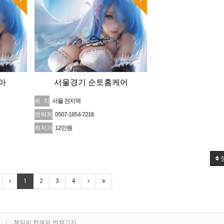
아
서울경기 순토홈케어
위 치
서울 전지역
연락처
0507-1854-7216
최저가
12만원
1
2
3
4
책임의 한계와 법적고지