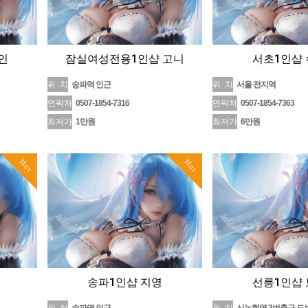
인
잠실여성전용1인샵 고니
서초1인샵
위 치
송파역 인근
위 치
서울 전지역
연락처
0507-1854-7316
연락처
0507-1854-7363
최저가
1만원
최저가
6만원
Hot
Hot
송파1인샵 지영
선릉1인샵