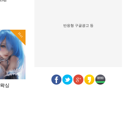
보3분
반응형 구글광고 등
Hot
트왁싱