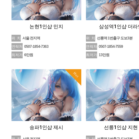
논현1인샵 민지
삼성역1인샵 더라
위 치
서울 전지역
위 치
선릉역 1번출구 도보3분
연락처
0507-1854-7363
연락처
0507-1854-7559
최저가
6만원
최저가
13만원
Hot
송파1인샵 제시
선릉1인샵 지현