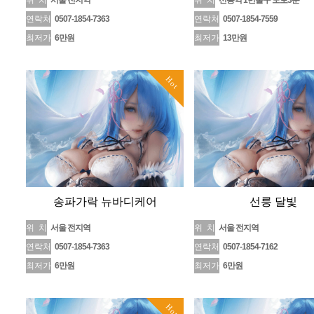
위 치
서울 전지역
위 치
선릉역 1번출구 도보3분
연락처
0507-1854-7363
연락처
0507-1854-7559
최저가
6만원
최저가
13만원
Hot
송파가락 뉴바디케어
선릉 달빛
위 치
서울 전지역
위 치
서울 전지역
연락처
0507-1854-7363
연락처
0507-1854-7162
최저가
6만원
최저가
6만원
Hot