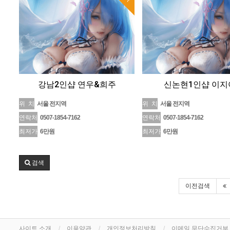
강남2인샵 연우&희주
신논현1인샵 이지
위 치
서울 전지역
위 치
서울 전지역
연락처
0507-1854-7162
연락처
0507-1854-7162
최저가
6만원
최저가
6만원
검색
이전검색
사이트 소개
이용약관
개인정보처리방침
이메일 무단수집거부