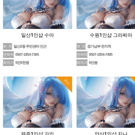
일산1인샵 수아
수원1인샵 그라찌아
위 치
일산2동 주민센터 인근
위 치
경기남부 전지역
연락처
0507-1854-7365
연락처
0507-1854-7495
최저가
5만5천원
최저가
6만원
Hot
제주1인샵 가인
안산1인샵 지나