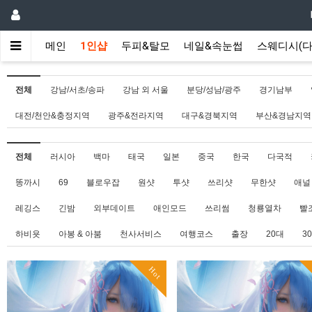
메인
1인샵
두피&탈모
네일&속눈썹
스웨디시(다
전체
강남/서초/송파
강남 외 서울
분당/성남/광주
경기남부
대전/천안&충정지역
광주&전라지역
대구&경북지역
부산&경남지역
전체
러시아
백마
태국
일본
중국
한국
다국적
똥까시
69
블로우잡
원샷
투샷
쓰리샷
무한샷
애널
레깅스
긴밤
외부데이트
애인모드
쓰리썸
청룡열차
빨
하비욧
아봉 & 아붐
천사서비스
여행코스
출장
20대
3
Hot