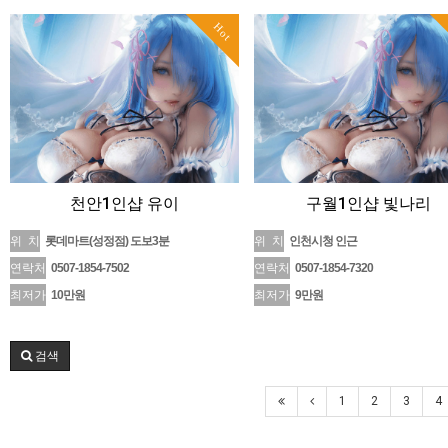
Hot
천안1인샵 유이
구월1인샵 빛나리
위 치
롯데마트(성정점) 도보3분
위 치
인천시청 인근
연락처
0507-1854-7502
연락처
0507-1854-7320
최저가
10만원
최저가
9만원
검색
1
2
3
4