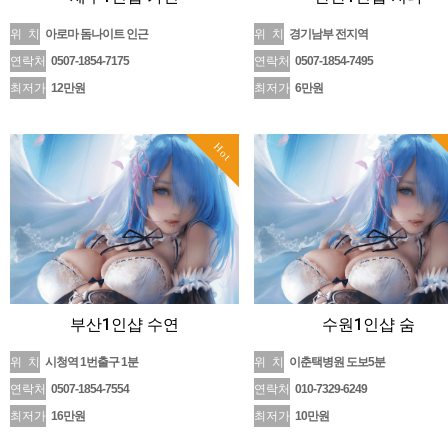
위 치
아로마 돔나이트 인근
위 치
경기남부 전지역
연락처
0507-1854-7175
연락처
0507-1854-7495
최저가
12만원
최저가
6만원
Hot
부산1인샵 수연
수원1인샵 숨
위 치
시청역 1번출구 1분
위 치
이춘택병원 도보5분
연락처
0507-1854-7554
연락처
010-7329-6249
최저가
16만원
최저가
10만원