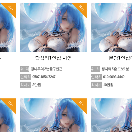
Hot
Hot
유
답십리1인샵 시영
분당1인샵
위 치
광나루역 2번출구인근
위 치
정자역 5출 도보1분
연락처
0507-1854-7247
연락처
010-9093-4440
최저가
8만원
최저가
10만원
Hot
Hot