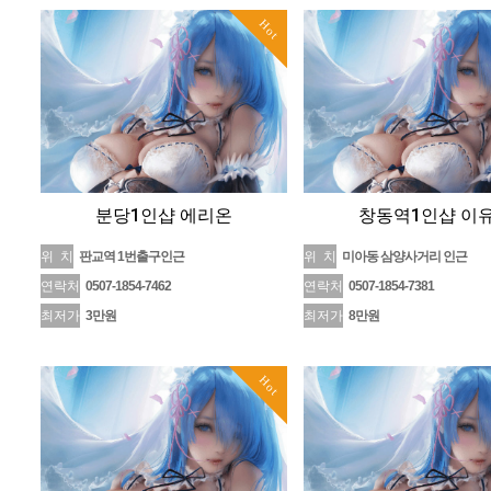
Hot
분당1인샵 에리온
창동역1인샵 이
위 치
판교역 1번출구인근
위 치
미아동 삼양사거리 인근
연락처
0507-1854-7462
연락처
0507-1854-7381
최저가
3만원
최저가
8만원
Hot