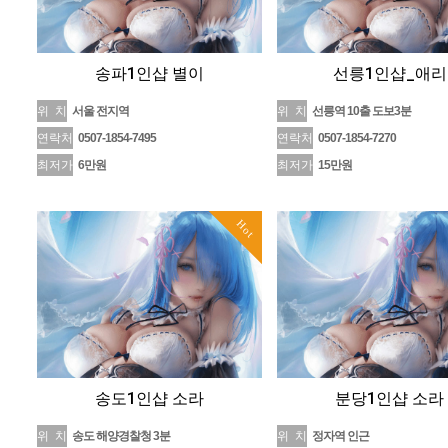
송파1인샵 별이
선릉1인샵_애리
위 치
서울 전지역
위 치
선릉역 10출 도보3분
연락처
0507-1854-7495
연락처
0507-1854-7270
최저가
6만원
최저가
15만원
Hot
송도1인샵 소라
분당1인샵 소라
위 치
송도 해양경찰청 3분
위 치
정자역 인근