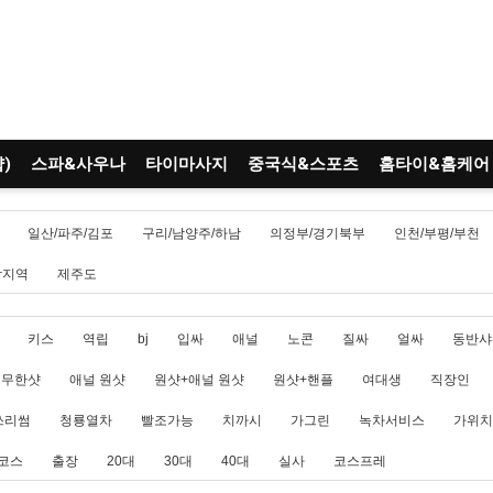
)
스파&사우나
타이마사지
중국식&스포츠
홈타이&홈케어
일산/파주/김포
구리/남양주/하남
의정부/경기북부
인천/부평/부천
남지역
제주도
키스
역립
bj
입싸
애널
노콘
질싸
얼싸
동반샤
무한샷
애널 원샷
원샷+애널 원샷
원샷+핸플
여대생
직장인
쓰리썸
청룡열차
빨조가능
치까시
가그린
녹차서비스
가위치
코스
출장
20대
30대
40대
실사
코스프레