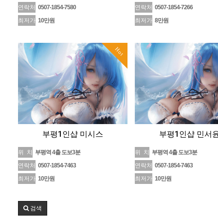
연락처
0507-1854-7580
연락처
0507-1854-7266
최저가
10만원
최저가
8만원
Hot
부평1인샵 미시스
부평1인샵 민서
위 치
부평역 4출 도보3분
위 치
부평역 4출 도보3분
연락처
0507-1854-7463
연락처
0507-1854-7463
최저가
10만원
최저가
10만원
검색