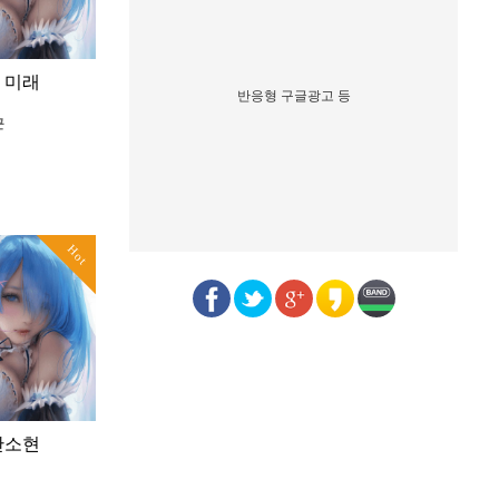
 미래
반응형 구글광고 등
근
Hot
안소현