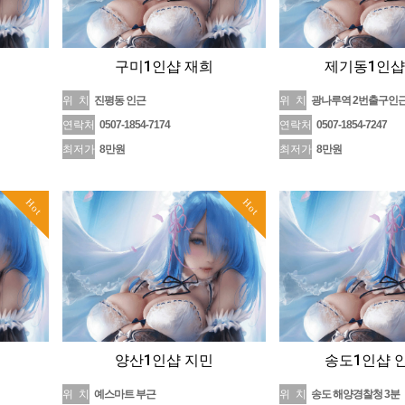
구미1인샵 재희
제기동1인샵
위 치
진평동 인근
위 치
광나루역 2번출구인
연락처
0507-1854-7174
연락처
0507-1854-7247
최저가
8만원
최저가
8만원
Hot
Hot
양산1인샵 지민
송도1인샵 
위 치
예스마트 부근
위 치
송도 해양경찰청 3분