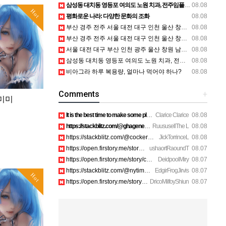
삼성동 대치동 영등포 여의도 노원 치과, 전주임플란트 대구정형외과 광주피부과 정보
08.08
Hot
평화로운 나라: 다양한 문화의 조화
08.08
부산 경주 전주 서울 대전 대구 인천 울산 창원 양산 포항 천안 평택 용인 고양 성남 수원 일수, 미용학원, 가족사진, 점집, 한복대여, 독학재수학원, 재회부적 정보
08.08
부산 경주 전주 서울 대전 대구 인천 울산 창원 양산 포항 천안 평택 용인 고양 성남 수원 일수, 미용학원, 가족사진, 점집, 한복대여, 독학재수학원, 재회부적 정보
08.08
서울 대전 대구 부산 인천 광주 울산 창원 남양주 이혼전문변호사 정보
08.08
삼성동 대치동 영등포 여의도 노원 치과, 전주임플란트 대구정형외과 광주피부과 정보
08.08
비아그라 하루 복용량, 얼마나 먹어야 하나?
08.08
Comments
+
미미
It is the best time to make some plans for the long run and …
Clarice Clarice
08.08
https://stackblitz.com/@ghagenes74/collections/what-happens-…
RuususellThe L
08.08
https://stackblitz.com/@cockerhanstartup/collections/help__-…
JickTorrinceL
08.08
https://open.firstory.me/story/cmsip2pjw1a3701z6ftwa1gpl htt…
ushaortRaoundT
08.07
https://open.firstory.me/story/cmsiqku8m17ah01yqc4c6208e htt…
DeidpoolMiry
08.07
https://stackblitz.com/@nytimes/collections/how-to-turn-off-…
EdgirFrogJirvis
08.07
Hot
https://open.firstory.me/story/cmsiozsiy17o601yk4yp1bpeu htt…
DricoMilfoyShiun
08.07