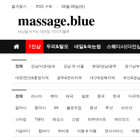
즐겨찾기
RSS 구독
08월 08일(토)
massage.blue
세상을 바꾸는 작은힘 - 마사지블루
1인샵
두피&탈모
네일&속눈썹
스웨디시(다인샵
전체
강남/서초/송파
강남 외 서울
분당/성남/광주
경기남부
대전/천안&충정지역
광주&전라지역
대구&경북지역
부산&경
전체
러시아
백마
태국
일본
중국
한국
다국적
알까시
똥까시
69
블로우잡
원샷
투샷
쓰리샷
스타킹
T팬티
레깅스
긴밤
외부데이트
애인모드
가슴바디
힙바디
하비욧
아봉 & 아붐
천사서비스
여행