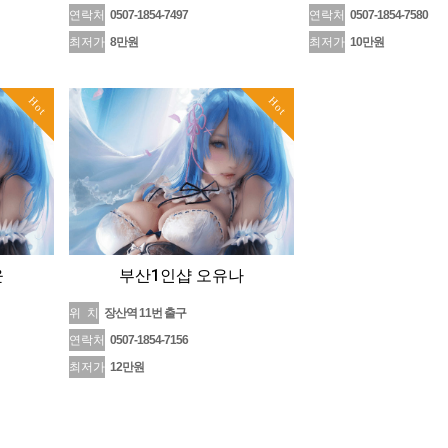
연락처
0507-1854-7497
연락처
0507-1854-7580
최저가
8만원
최저가
10만원
Hot
Hot
윤
부산1인샵 오유나
위 치
장산역 11번 출구
연락처
0507-1854-7156
최저가
12만원