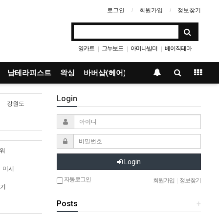
로그인
회원가입
정보찾기
영카트
그누보드
아미나빌더
베이직테마
|
|
|
남테라피스트
왁싱
바버샵(헤어)
Login
강원도
워
Login
미시
자동로그인
회원가입
|
정보찾기
기
Posts
+