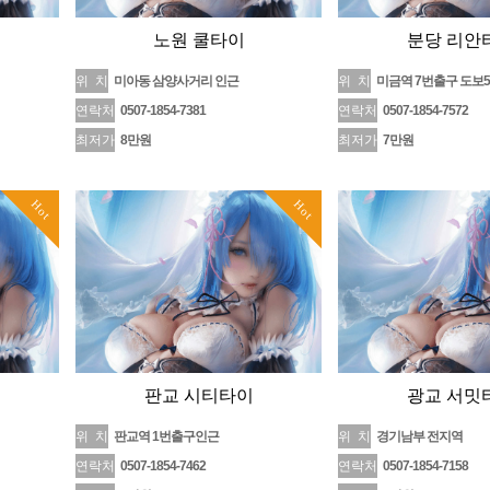
노원 쿨타이
분당 리안
위 치
미아동 삼양사거리 인근
위 치
미금역 7번출구 도보
연락처
0507-1854-7381
연락처
0507-1854-7572
최저가
8만원
최저가
7만원
Hot
Hot
판교 시티타이
광교 서밋
위 치
판교역 1번출구인근
위 치
경기남부 전지역
연락처
0507-1854-7462
연락처
0507-1854-7158