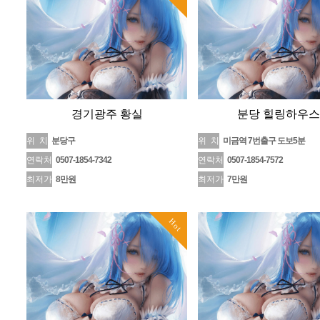
경기광주 황실
분당 힐링하우스
위 치
분당구
위 치
미금역 7번출구 도보5분
연락처
0507-1854-7342
연락처
0507-1854-7572
최저가
8만원
최저가
7만원
Hot