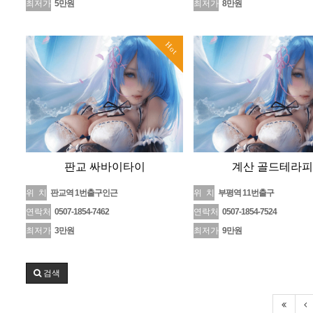
최저가
5만원
최저가
8만원
Hot
판교 싸바이타이
계산 골드테라피
위 치
판교역 1번출구인근
위 치
부평역 11번출구
연락처
0507-1854-7462
연락처
0507-1854-7524
최저가
3만원
최저가
9만원
검색