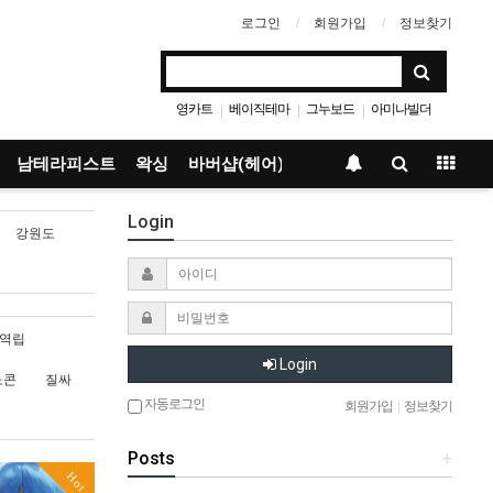
로그인
회원가입
정보찾기
영카트
베이직테마
그누보드
아미나빌더
|
|
|
남테라피스트
왁싱
바버샵(헤어)
Login
강원도
역립
Login
노콘
질싸
자동로그인
회원가입
|
정보찾기
Posts
+
Hot