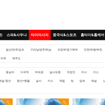
)
스파&사우나
타이마사지
중국식&스포츠
홈타이&홈케어
일산/파주/김포
구리/남양주/하남
의정부/경기북부
인천/부평/부천
남지역
제주도
동남아
다국적
여대생
실사보증
직장인
미시
키스
애널 원샷
원샷+핸플
실사
키스
역립
bj
입싸
애널
Hot
Hot