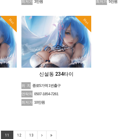
최저가
3만원
최저가
5만원
Hot
Hot
신설동 234타이
위 치
종로5가역 1번출구
연락처
0507-1854-7261
최저가
10만원
11
12
13