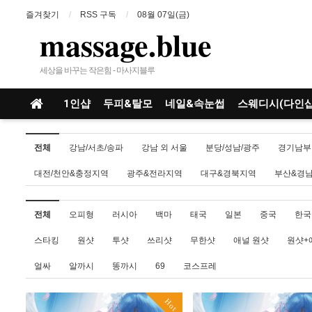
즐겨찾기
RSS 구독
08월 07일(금)
massage.blue
세상을 바꾸는 작은힘 - 마사지블루
1인샵
두피&탈모
네일&속눈썹
스웨디시(다인샵
전체
강남/서초/송파
강남 외 서울
분당/성남/광주
경기남부
대전/천안&충정지역
광주&전라지역
대구&경북지역
부산&경
전체
오피형
러시아
백마
태국
일본
중국
한국
스타킹
원샷
투샷
쓰리샷
무한샷
애널 원샷
원샷+
얼싸
알까시
똥까시
69
코스프레
Hot