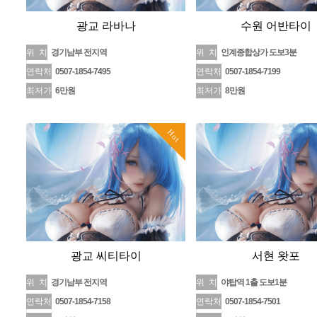
광교 라바나
수원 어반타이
위 치
경기남부 전지역
위 치
인계종합상가 도보3분
연락처
0507-1854-7495
연락처
0507-1854-7199
최저가
6만원
최저가
8만원
Hot
광교 씨티타이
서현 왓포
위 치
경기남부 전지역
위 치
야탑역 1출 도보1분
연락처
0507-1854-7158
연락처
0507-1854-7501