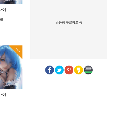
타이
5분
반응형 구글광고 등
Hot
타이