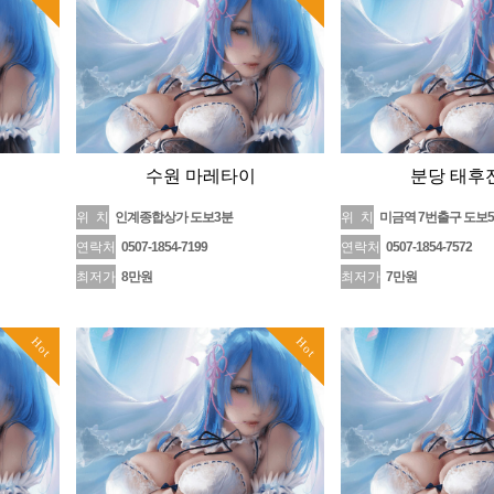
수원 마레타이
분당 태후
위 치
인계종합상가 도보3분
위 치
미금역 7번출구 도보
연락처
0507-1854-7199
연락처
0507-1854-7572
최저가
8만원
최저가
7만원
Hot
Hot