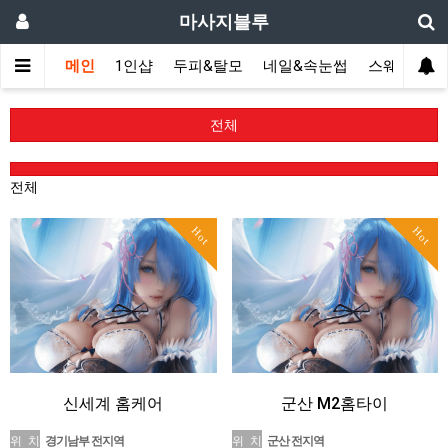
마사지블루
메인
1인샵
두피&탈모
네일&속눈썹
스웨디시(다
전체
전체
Hot
Hot
신세계 홈케어
군산 M2홈타이
위 치
경기남부 전지역
위 치
군산 전지역