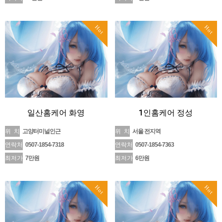
Hot
Hot
일산홈케어 화영
1인홈케어 정성
위 치
고양터미널인근
위 치
서울 전지역
연락처
0507-1854-7318
연락처
0507-1854-7363
최저가
7만원
최저가
6만원
Hot
Hot