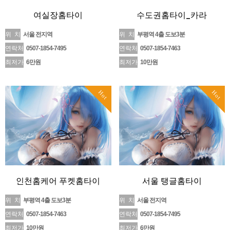
여실장홈타이
수도권홈타이_카라
위 치
서울 전지역
위 치
부평역 4출 도보3분
연락처
0507-1854-7495
연락처
0507-1854-7463
최저가
6만원
최저가
10만원
Hot
Hot
인천홈케어 푸켓홈타이
서울 탱글홈타이
위 치
부평역 4출 도보3분
위 치
서울 전지역
연락처
0507-1854-7463
연락처
0507-1854-7495
최저가
10만원
최저가
6만원