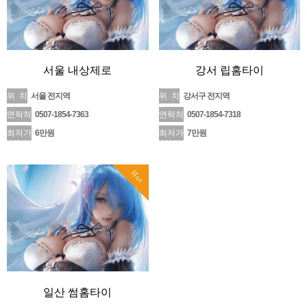
서울 내상제로
강서 립홈타이
위 치
서울 전지역
위 치
강서구 전지역
연락처
0507-1854-7363
연락처
0507-1854-7318
최저가
6만원
최저가
7만원
Hot
일산 썸홈타이