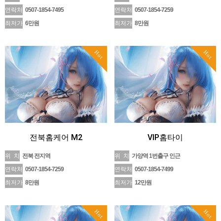
연락처
0507-1854-7495
연락처
0507-1854-7259
최저가
6만원
최저가
8만원
Hot
Hot
전북홈케어 M2
VIP홈타이
위 치
전북 전지역
위 치
가양역 1번출구 인근
연락처
0507-1854-7259
연락처
0507-1854-7499
최저가
8만원
최저가
12만원
Hot
Hot