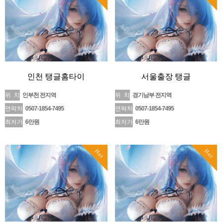
인천 탱글홈타이
서울출장 탱글
위 치
인부천 전지역
위 치
경기남부 전지역
연락처
0507-1854-7495
연락처
0507-1854-7495
최저가
6만원
최저가
6만원
Hot
Hot