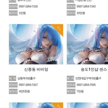
위 치
송파역 인근
위 치
기업은행 인근
연락처
0507-1854-7316
연락처
0507-1854-7343
최저가
1만원
최저가
10만원
Hot
신중동 비비앙
송도1인샵 센스
위 치
상동역 4번출구
위 치
인천대입구역 5번출구
연락처
0507-1854-7417
연락처
0507-1854-7555
최저가
4만5천원
최저가
7만원
Hot