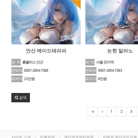
안산 메이드테라피
논현 밀라노
위 치
홈플러스 인근
위 치
서울 전지역
연락처
0507-1854-7388
연락처
0507-1854-7363
최저가
11만원
최저가
6만원
검색
1
2
3
사이트 소개
이용약관
개인정보처리방침
이메일 무단수집거부