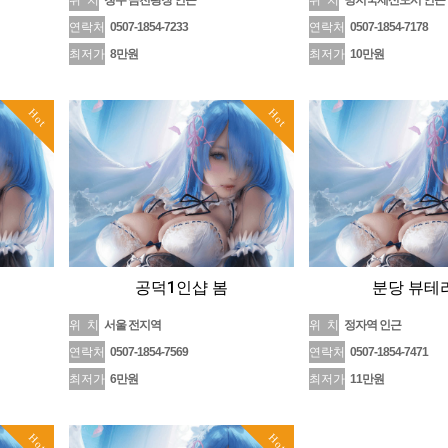
위 치
청주 금천광장 인근
위 치
명지국제신도시 인근
연락처
0507-1854-7233
연락처
0507-1854-7178
최저가
8만원
최저가
10만원
Hot
Hot
공덕1인샵 봄
분당 뷰테
위 치
서울 전지역
위 치
정자역 인근
연락처
0507-1854-7569
연락처
0507-1854-7471
최저가
6만원
최저가
11만원
Hot
Hot