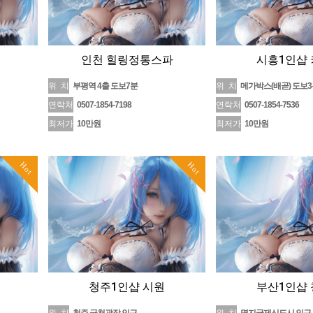
인천 힐링정통스파
시흥1인샵 
위 치
부평역 4출 도보7분
위 치
메가박스(배곧) 도보
연락처
0507-1854-7198
연락처
0507-1854-7536
최저가
10만원
최저가
10만원
Hot
Hot
청주1인샵 시원
부산1인샵