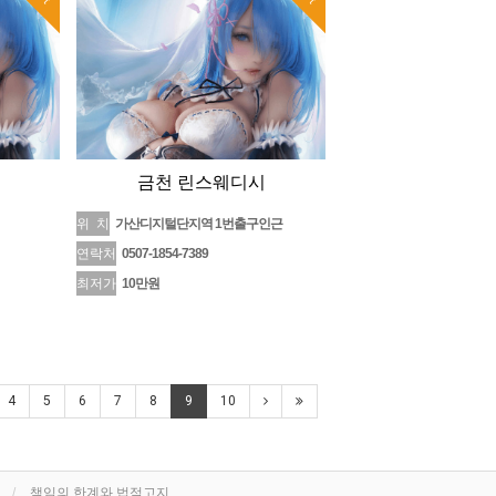
금천 린스웨디시
위 치
가산디지털단지역 1번출구인근
연락처
0507-1854-7389
최저가
10만원
4
5
6
7
8
9
10
책임의 한계와 법적고지