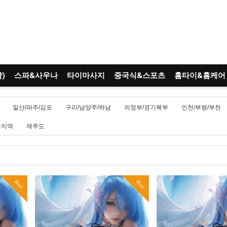
)
스파&사우나
타이마사지
중국식&스포츠
홈타이&홈케어
일산/파주/김포
구리/남양주/하남
의정부/경기북부
인천/부평/부천
남지역
제주도
Hot
Hot