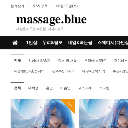
즐겨찾기
RSS 구독
08월 08일(토)
massage.blue
세상을 바꾸는 작은힘 - 마사지블루
1인샵
두피&탈모
네일&속눈썹
스웨디시(다인샵
전체
강남/서초/송파
강남 외 서울
분당/성남/광주
경기남부
대전/천안&충정지역
광주&전라지역
대구&경북지역
부산&경
전체
대학생
흡연
비흡연
코스프레
스타킹
Hot