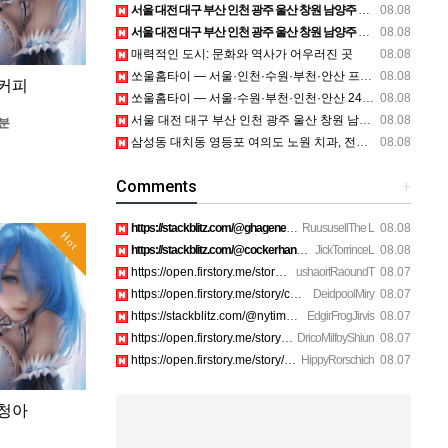
서울 대전 대구 부산 인천 광주 울산 창원 남양주 이혼전문변호사 정보
08.08
서울 대전 대구 부산 인천 광주 울산 창원 남양주 이혼전문변호사 정보
08.08
매력적인 도시: 문화와 역사가 어우러진 곳
08.08
쏘울홈타이 — 서울·인천·수원·부천·안산 프리미엄 홈타이 방문 관리
08.08
커피​
쏘울홈타이 — 서울·수원·부천·인천·안산 24시간 방문 안마 상담
08.08
서울 대전 대구 부산 인천 광주 울산 창원 남양주 이혼전문변호사 정보
08.08
3분
삼성동 대치동 영등포 여의도 노원 치과, 전주임플란트 대구정형외과 광주피부과 정보
08.08
Comments
+
https://stackblitz.com/@ghagenes74/collections/what-happens-…
RuususellThe L
08.08
Hot
https://stackblitz.com/@cockerhanstartup/collections/help__-…
JickTorrinceL
08.08
https://open.firstory.me/story/cmsip2pjw1a3701z6ftwa1gpl htt…
ushaortRaoundT
08.07
https://open.firstory.me/story/cmsiqku8m17ah01yqc4c6208e htt…
DeidpoolMiry
08.07
https://stackblitz.com/@nytimes/collections/how-to-turn-off-…
EdgirFrogJirvis
08.07
https://open.firstory.me/story/cmsiozsiy17o601yk4yp1bpeu htt…
DricoMilfoyShiun
08.07
https://open.firstory.me/story/cmsiqkyx2175p01xi1dox23a6 htt…
HippyRorschich
08.07
 청아