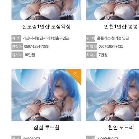
신도림1인샵 도심왁싱
인천1인샵 봉봉
위 치
가산디지털단지역 1번출구인근
위 치
홈플러스 청라점 인근
연락처
0507-1854-7389
연락처
0507-1854-7431
최저가
10만원
최저가
7만원
Hot
잠실 루트힐
천안 오드리