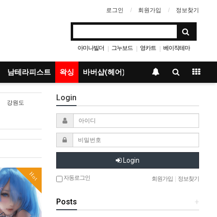
로그인
회원가입
정보찾기
아미나빌더
그누보드
영카트
베이직테마
|
|
|
남테라피스트
왁싱
바버샵(헤어)
Login
강원도
Login
Hot
자동로그인
회원가입
|
정보찾기
Posts
+