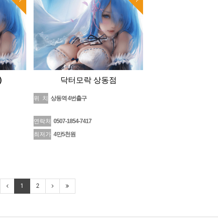
)
닥터모락 상동점
위 치
상동역 4번출구
연락처
0507-1854-7417
최저가
4만5천원
1
2