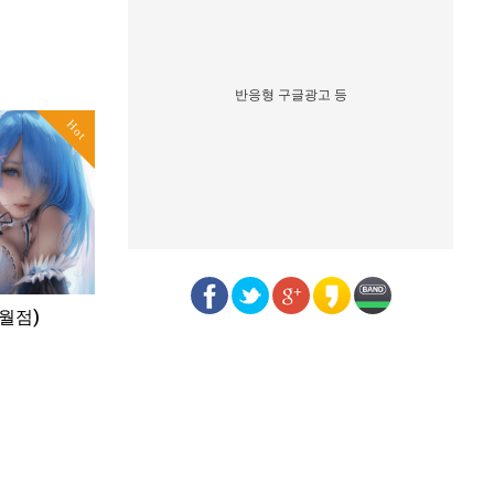
반응형 구글광고 등
Hot
월점)