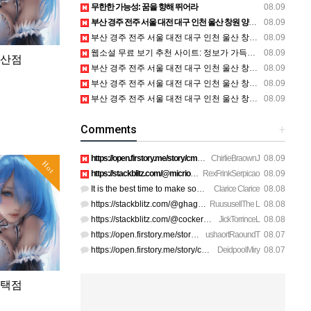
무한한 가능성: 꿈을 향해 뛰어라
08.09
부산 경주 전주 서울 대전 대구 인천 울산 창원 양산 포항 천안 평택 용인 고양 성남 수원 일수, 미용학원, 가족사진, 점집, 한복대여, 독학재수학원, 재회부적 정보
08.09
부산 경주 전주 서울 대전 대구 인천 울산 창원 양산 포항 천안 평택 용인 고양 성남 수원 일수, 미용학원, 가족사진, 점집, 한복대여, 독학재수학원, 재회부적 정보
08.09
웹소설 무료 보기 추천 사이트: 정보가 가득한 최고의 페이지!
08.09
삼산점
부산 경주 전주 서울 대전 대구 인천 울산 창원 양산 포항 천안 평택 용인 고양 성남 수원 일수, 미용학원, 가족사진, 점집, 한복대여, 독학재수학원, 재회부적 정보
08.09
부산 경주 전주 서울 대전 대구 인천 울산 창원 양산 포항 천안 평택 용인 고양 성남 수원 일수, 미용학원, 가족사진, 점집, 한복대여, 독학재수학원, 재회부적 정보
08.09
부산 경주 전주 서울 대전 대구 인천 울산 창원 양산 포항 천안 평택 용인 고양 성남 수원 일수, 미용학원, 가족사진, 점집, 한복대여, 독학재수학원, 재회부적 정보
08.09
Comments
+
https://open.firstory.me/story/cmskasqo21t2201yq7l5k2me7 htt…
ChirlieBraownJ
08.09
Hot
https://stackblitz.com/@micrio810/collections/u-a-how-do-i-a…
RexFrinkSerpicao
08.09
It is the best time to make some plans for the long run and …
Clarice Clarice
08.08
https://stackblitz.com/@ghagenes74/collections/what-happens-…
RuususellThe L
08.08
https://stackblitz.com/@cockerhanstartup/collections/help__-…
JickTorrinceL
08.08
https://open.firstory.me/story/cmsip2pjw1a3701z6ftwa1gpl htt…
ushaortRaoundT
08.07
https://open.firstory.me/story/cmsiqku8m17ah01yqc4c6208e htt…
DeidpoolMiry
08.07
평택점