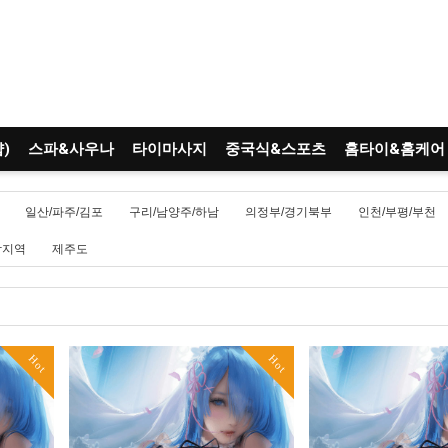
)
스파&사우나
타이마사지
중국식&스포츠
홈타이&홈케어
일산/파주/김포
구리/남양주/하남
의정부/경기북부
인천/부평/부천
남지역
제주도
Hot
Hot