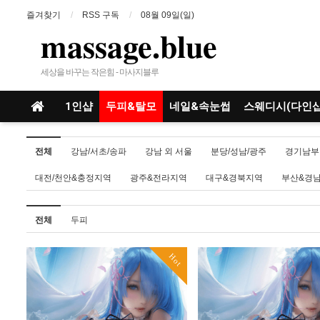
즐겨찾기
RSS 구독
08월 09일(일)
massage.blue
세상을 바꾸는 작은힘 - 마사지블루
1인샵
두피&탈모
네일&속눈썹
스웨디시(다인샵
전체
강남/서초/송파
강남 외 서울
분당/성남/광주
경기남부
대전/천안&충정지역
광주&전라지역
대구&경북지역
부산&경
전체
두피
Hot