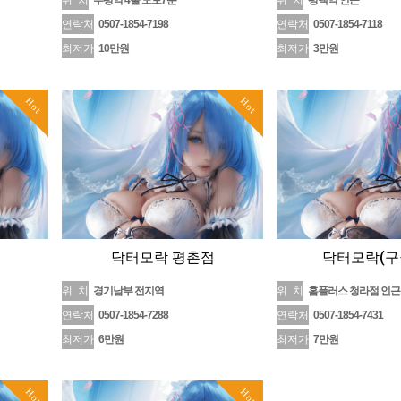
위 치
부평역 4출 도보7분
위 치
평택역 인근
연락처
0507-1854-7198
연락처
0507-1854-7118
최저가
10만원
최저가
3만원
Hot
Hot
닥터모락 평촌점
닥터모락(구
위 치
경기남부 전지역
위 치
홈플러스 청라점 인근
연락처
0507-1854-7288
연락처
0507-1854-7431
최저가
6만원
최저가
7만원
Hot
Hot