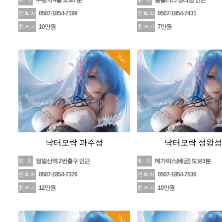
위 치
부평역 4출 도보7분
위 치
홈플러스 청라점 인근
연락처
0507-1854-7198
연락처
0507-1854-7431
최저가
10만원
최저가
7만원
Hot
닥터모락 파주점
닥터모락 정왕점
위 치
정발산역 2번출구 인근
위 치
메가박스(배곧) 도보3분
연락처
0507-1854-7376
연락처
0507-1854-7536
최저가
12만원
최저가
10만원
Hot