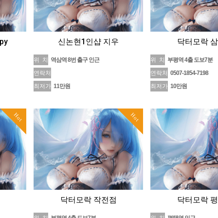
py
신논현1인샵 지우
닥터모락 
위 치
역삼역 8번 출구 인근
위 치
부평역 4출 도보7분
연락처
연락처
0507-1854-7198
최저가
11만원
최저가
10만원
Hot
Hot
닥터모락 작전점
닥터모락 