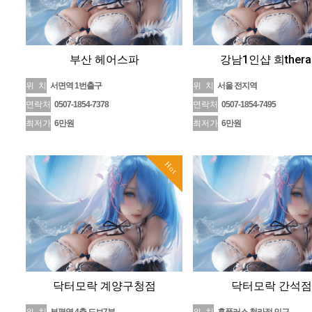
부산 헤어스파
강남1인샵 희thera
위 치
서면역 1번출구
위 치
서울 전지역
연락처
0507-1854-7378
연락처
0507-1854-7495
최저가
6만원
최저가
6만원
Hot
닥터모락 계양구청점
닥터모락 간석점