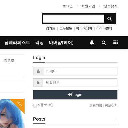
로그인
회원가입
정보찾기
영카트
그누보드
베이직테마
아미나빌더
|
|
|
남테라피스트
왁싱
바버샵(헤어)
Login
강원도
Login
Hot
자동로그인
회원가입
|
정보찾기
Posts
+