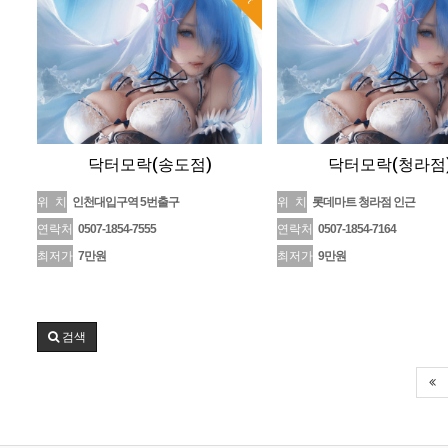
닥터모락(송도점)
닥터모락(청라점
위 치
인천대입구역 5번출구
위 치
롯데마트 청라점 인근
연락처
0507-1854-7555
연락처
0507-1854-7164
최저가
7만원
최저가
9만원
검색